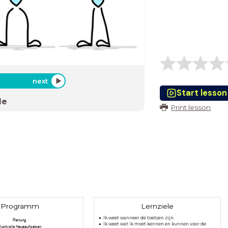
next
Start lesson
de
Print lesson
Programm
Lernziele
Ik weet wanneer de toetsen zijn.
Planung
Ik weet wat ik moet kennen en kunnen voor de
Kontrolle Hausaufgaben