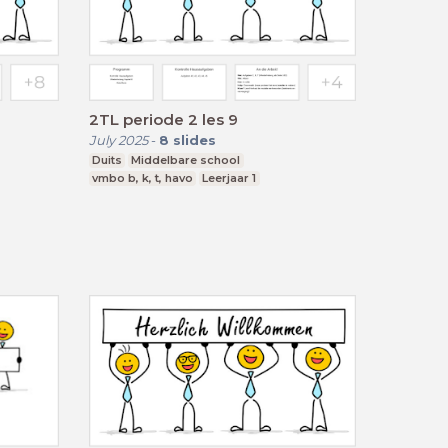
2TL periode 2 les 9
July 2025
-
8
slides
Duits
Middelbare school
vmbo b, k, t, havo
Leerjaar 1