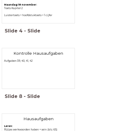
Maandag 18 november:
Toets Kapitel 2
Luistertoets + hoofdstuktoets = 1 cijfer
Slide
4
-
Slide
Kontrolle Hausaufgaben
Aufgaben 39, 40, 41, 42
Slide
8
-
Slide
Hausaufgaben
Leren:
Rijtjes werkwoorden haben + sein (blz. 65)