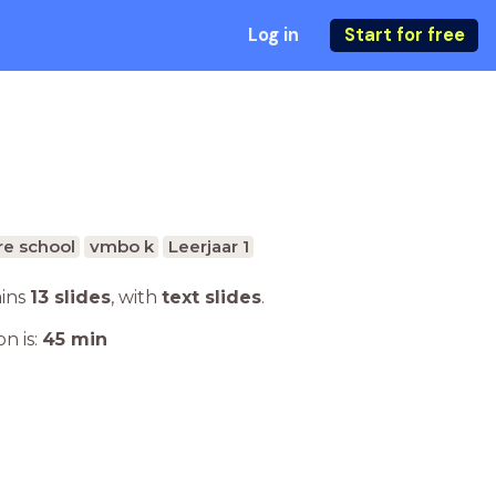
Log in
Start for free
e school
vmbo k
Leerjaar 1
ains
13 slides
,
with
text slides
.
n is:
45
min