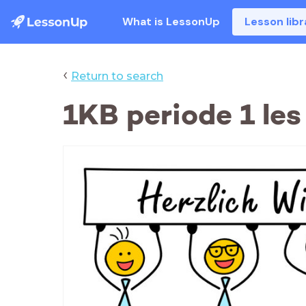
What is LessonUp
Lesson libr
‹
Return to search
1KB periode 1 les