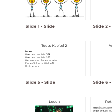
Slide
1
-
Slide
Slide
2
-
Toets Kapitel 2
W
Leren:
Woorden Lernliste D-N
Woorden Lernliste N-D
Werkwoorden 'haben' en 'sein'
Zinnen Schreibmittel N-D
Hoofdletters
Slide
5
-
Slide
Slide
6
-
Lesen
Ret
https://www.wdrm
ungshund_chilli_