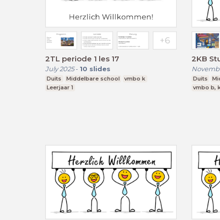
2TL periode 1 les 17
2KB St
July 2025
-
10
slides
Novembe
Duits
Middelbare school
vmbo k
Duits
Mi
Leerjaar 1
vmbo b, k