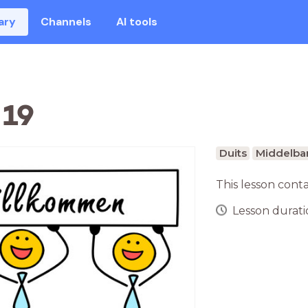
ary
Channels
AI tools
 19
Duits
Middelbar
This lesson cont
Lesson duratio