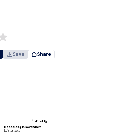
Save
Share
Planung
Donderdag 14 november:
Luistertoets