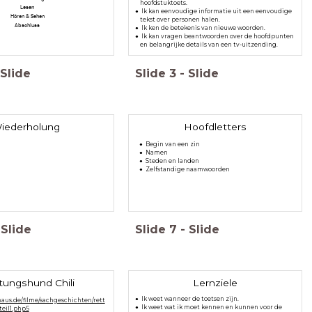
hoofdstuktoets.
Lesen
Ik kan eenvoudige informatie uit een eenvoudige
Hören & Sehen
tekst over personen halen.
Abschluss
Ik ken de betekenis van nieuwe woorden.
Ik kan vragen beantwoorden over de hoofdpunten
en belangrijke details van een tv-uitzending.
Slide
Slide
3
-
Slide
iederholung
Hoofdletters
Begin van een zin
Namen
Steden en landen
Zelfstandige naamwoorden
Slide
Slide
7
-
Slide
tungshund Chili
Lernziele
Ik weet wanneer de toetsen zijn.
aus.de/filme/sachgeschichten/rett
Ik weet wat ik moet kennen en kunnen voor de
teil1.php5