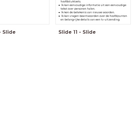
hoofdstuktoets.
Ik kan eenvoudige informatie uit een eenvoudige
tekst over personen halen.
Ik ken de betekenis van nieuwe woorden.
Ik kan vragen beantwoorden over de hoofdpunten
en belangrijke details van een tv-uitzending.
-
Slide
Slide
11
-
Slide