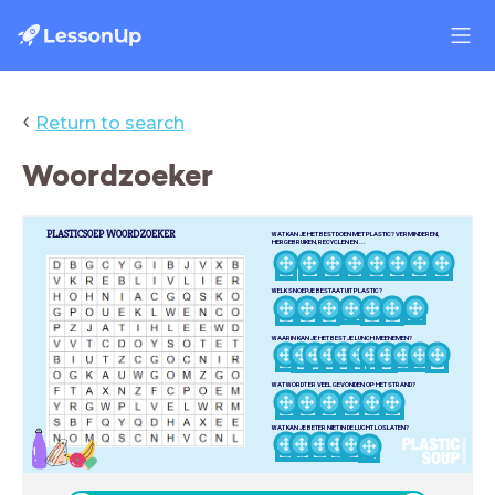
‹
Return to search
Woordzoeker
PLASTICSOEP WOORDZOEKER
WAT KAN JE HET BEST DOEN MET PLASTIC? VERMINDEREN,
HERGEBRUIKEN, RECYCLEN EN ...
WELK SNOEPJE BESTAAT UIT PLASTIC?
WAARIN KAN JE HET BEST JE LUNCH MEENEMEN?
WAT WORDT ER VEEL GEVONDEN OP HET STRAND?
WAT KAN JE BETER NIET IN DE LUCHT LOSLATEN?