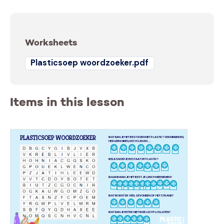
Worksheets
Plasticsoep woordzoeker.pdf
Items in this lesson
PLASTICSOEP WOORDZOEKER
WAT KAN JE HET BEST DOEN MET PLASTIC? VERMINDEREN,
HERGEBRUIKEN, RECYCLEN EN ...
WELK SNOEPJE BESTAAT UIT PLASTIC?
WAARIN KAN JE HET BEST JE LUNCH MEENEMEN?
WAT WORDT ER VEEL GEVONDEN OP HET STRAND?
WAT KAN JE BETER NIET IN DE LUCHT LOSLATEN?