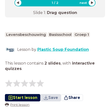
1
/
2
next
Slide
1
:
Drag question
Levensbeschouwing
Basisschool
Groep 1
Lesson by
Plastic Soup Foundation
This lesson contains
2 slides
,
with
interactive
quizzes
.
Start lesson
Save
Share
Print lesson