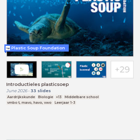
Plastic Soup Foundation
Introductieles plasticsoep
June 2026
-
33
slides
Aardrijkskunde
Biologie
+13
Middelbare school
vmbo t, mavo, havo, vwo
Leerjaar 1-3