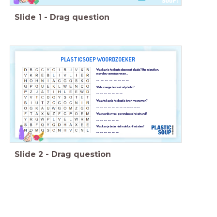
Slide
1
-
Drag question
PLASTICSOEP WOORDZOEKER
Wat kan je het beste doen met plastic? Hergebruiken,
recyclen, verminderen en ...
__ __ __ __ __ __ __ __
Welk snoepje bestaat uit plastic?
__ __ __ __ __ __ __
Waarin kan je het best je lunch meenemen?
__ __ __ __ __ __ __ __ __ __ __ __
Wat wordt er veel gevonden op het strand?
__ __ __ __ __ __
Wat kan je beter niet in de lucht loslaten?
__ __ __ __ __ __
Slide
2
-
Drag question