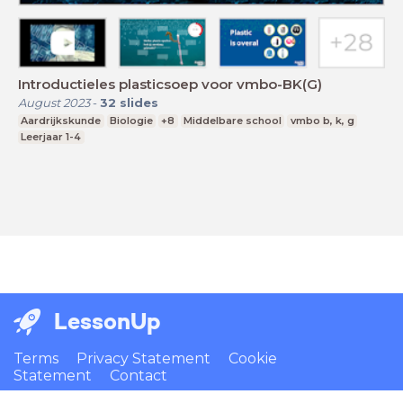
Introductieles plasticsoep voor vmbo-BK(G)
August 2023
-
32
slides
Aardrijkskunde
Biologie
+8
Middelbare school
vmbo b, k, g
Leerjaar 1-4
LessonUp
Terms
Privacy Statement
Cookie
Statement
Contact