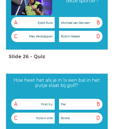
deze sporter?
A
B
Kjeld Nuis
Micheal van Gerwen
C
D
Max Verstappen
Robin Haase
Slide
26
-
Quiz
Hoe heet het als je in 1x een bal in het
putje slaat bij golf?
A
B
First try
Par
C
D
Hole in one
Birdie