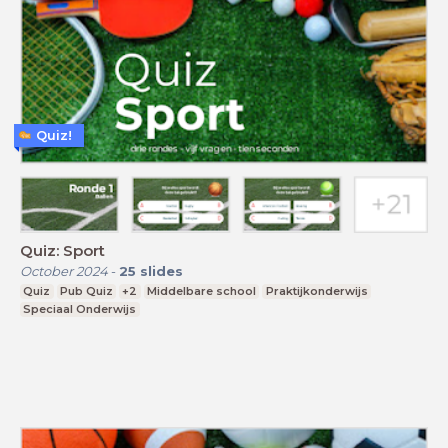
Quiz!
Quiz: Sport
October 2024
-
25
slides
Quiz
Pub Quiz
+2
Middelbare school
Praktijkonderwijs
Speciaal Onderwijs