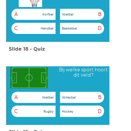
A
B
Korfbal
Voetbal
C
D
Handbal
Basketbal
Slide
18
-
Quiz
Bij welke sport hoort
dit veld?
A
B
Voetbal
Volleybal
C
D
Rugby
Hockey