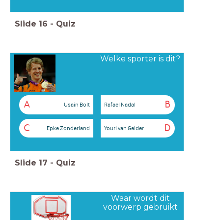
Slide
16
-
Quiz
Welke sporter is dit?
A
B
Usain Bolt
Rafael Nadal
C
D
Epke Zonderland
Youri van Gelder
Slide
17
-
Quiz
Waar wordt dit
voorwerp gebruikt