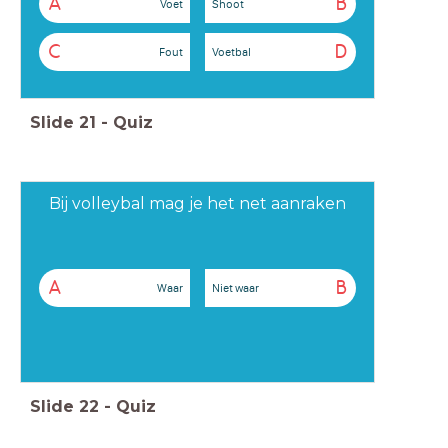
A
B
Voet
Shoot
C
D
Fout
Voetbal
Slide
21
-
Quiz
Bij volleybal mag je het net aanraken
A
B
Waar
Niet waar
Slide
22
-
Quiz