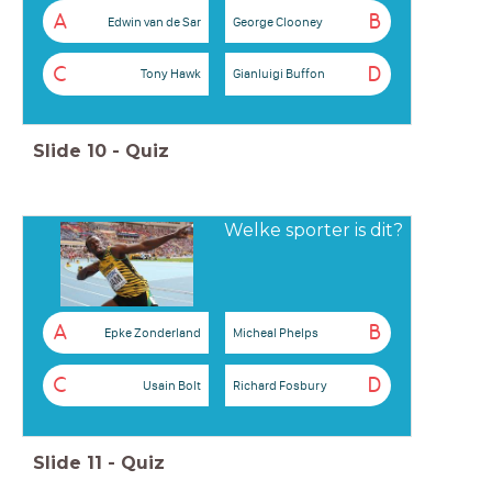
A
B
Edwin van de Sar
George Clooney
C
D
Tony Hawk
Gianluigi Buffon
Slide
10
-
Quiz
Welke sporter is dit?
A
B
Epke Zonderland
Micheal Phelps
C
D
Usain Bolt
Richard Fosbury
Slide
11
-
Quiz