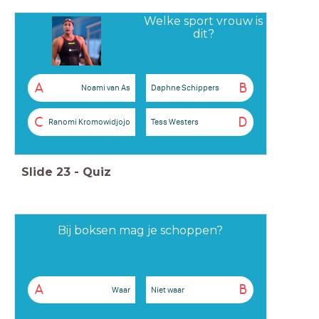
Welke sport vrouw is
dit?
A
B
Noami van As
Daphne Schippers
C
D
Ranomi Kromowidjojo
Tess Westers
Slide
23
-
Quiz
Bij boksen mag je schoppen?
A
B
Waar
Niet waar