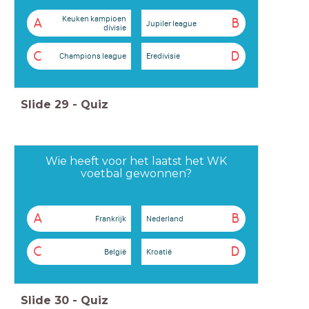
Keuken kampioen
A
B
Jupiler league
divisie
C
D
Champions league
Eredivisie
Slide
29
-
Quiz
Wie heeft voor het laatst het WK
voetbal gewonnen?
A
B
Frankrijk
Nederland
C
D
België
Kroatië
Slide
30
-
Quiz