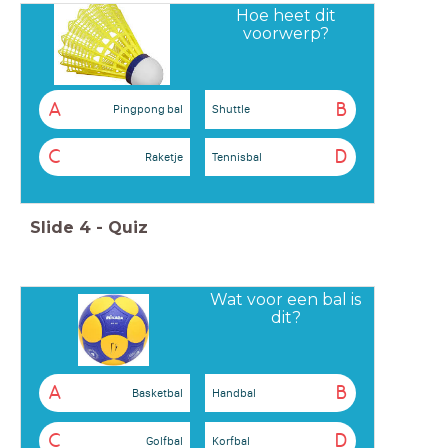
Hoe heet dit
voorwerp?
A
B
Pingpong bal
Shuttle
C
D
Raketje
Tennisbal
Slide
4
-
Quiz
Wat voor een bal is
dit?
A
B
Basketbal
Handbal
C
D
Golfbal
Korfbal