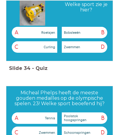
Welke sport zie je
hier?
A
B
Roetsjen
Bobsleeën
C
D
Curling
Zwemmen
Slide
34
-
Quiz
Micheal Phelps heeft de meeste
gouden medailles op de olympische
spelen. 23! Welke sport beoefend hij?
Poolstok
A
B
Tennis
hoogspringen
C
D
Zwemmen
Schoonspringen