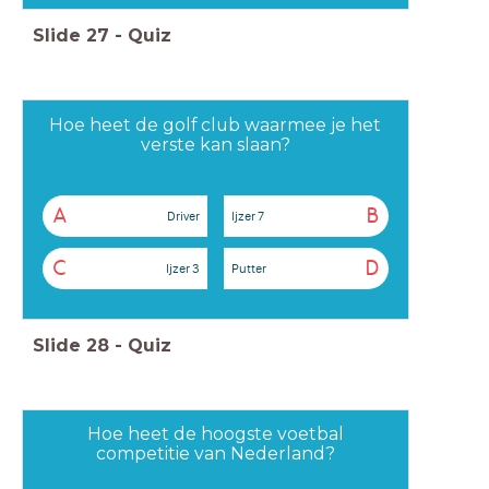
Slide
27
-
Quiz
Hoe heet de golf club waarmee je het
verste kan slaan?
A
B
Driver
Ijzer 7
C
D
Ijzer 3
Putter
Slide
28
-
Quiz
Hoe heet de hoogste voetbal
competitie van Nederland?