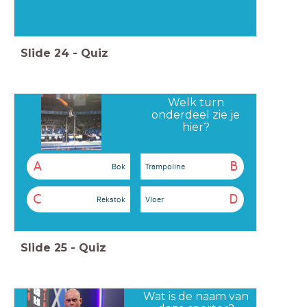
Slide
24
-
Quiz
Welk turn
onderdeel zie je
hier?
A
B
Bok
Trampoline
C
D
Rekstok
Vloer
Slide
25
-
Quiz
Wat is de naam van