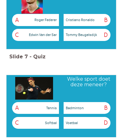
A
B
Roger Federer
Cristiano Ronaldo
C
D
Edwin Van der Sar
Tommy Beugelsdijk
Slide
7
-
Quiz
Welke sport doet
deze meneer?
A
B
Tennis
Badminton
C
D
Softbal
Voetbal