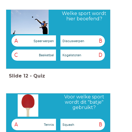
Welke sport wordt
hier beoefend?
A
B
Speerwerpen
Discuswerpen
C
D
Basketbal
Kogelstoten
Slide
12
-
Quiz
Voor welke sport
wordt dit "batje"
gebruikt?
A
B
Tennis
Squash