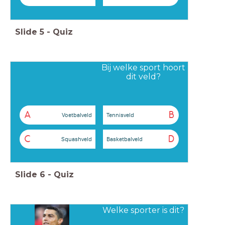
Slide
5
-
Quiz
Bij welke sport hoort
dit veld?
A
B
Voetbalveld
Tennisveld
C
D
Squashveld
Basketbalveld
Slide
6
-
Quiz
Welke sporter is dit?