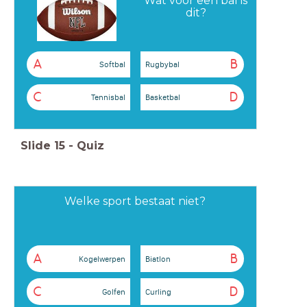
Wat voor een bal is
dit?
A
B
Softbal
Rugbybal
C
D
Tennisbal
Basketbal
Slide
15
-
Quiz
Welke sport bestaat niet?
A
B
Kogelwerpen
Biatlon
C
D
Golfen
Curling