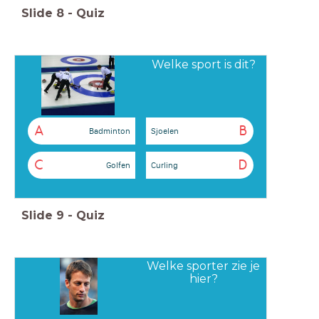
Slide
8
-
Quiz
Welke sport is dit?
A
B
Badminton
Sjoelen
C
D
Golfen
Curling
Slide
9
-
Quiz
Welke sporter zie je
hier?