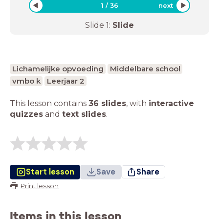
1
/
36
next
Slide
1
:
Slide
Lichamelijke opvoeding
Middelbare school
vmbo k
Leerjaar 2
This lesson contains
36 slides
,
with
interactive
quizzes
and
text slides
.
Start lesson
Save
Share
Print lesson
Items in this lesson