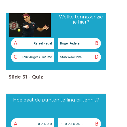
Welke tennisser zie
je hier?
A
B
Rafael Nadal
Roger Federer
C
D
Felix Auger Alliasime
Stan Wawrinka
Slide
31
-
Quiz
Hoe gaat de punten telling bij tennis?
A
B
1-0, 2-0, 3,0
10-0, 20-0, 30-0