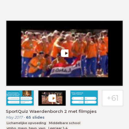
SportQuiz Waerdenborch 2 met filmpjes
May 2017
-
65
slides
Lichamelijke opvoeding
Middelbare school
vmbo, mavo, havo, vwo
Leerjaar 1-4