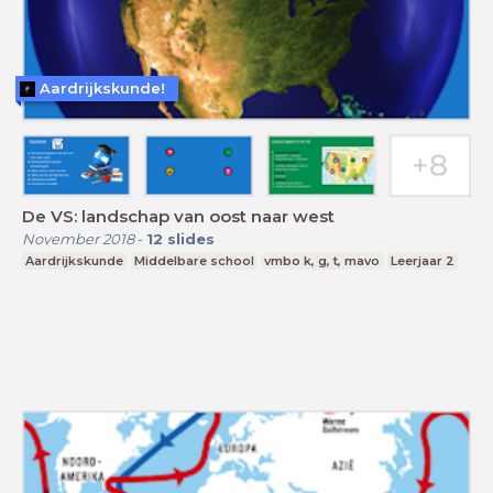
Aardrijkskunde!
De VS: landschap van oost naar west
November 2018
-
12
slides
Aardrijkskunde
Middelbare school
vmbo k, g, t, mavo
Leerjaar 2