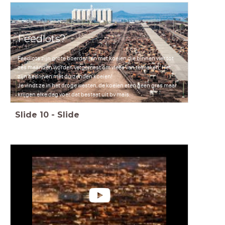
Feedlots?
Feedlots zijn grote boerderijen met koeien die binnen vier tot
zes maanden worden vetgemest om vlees van te maken. Het
zijn bedrijven met duizenden koeien!
Je vindt ze in het droge westen, de koeien eten geen gras maar
krijgen elke dag voer dat bestaat uit bv maïs.
Slide
10
-
Slide