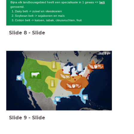
Bijna elk landbouwgebied heeft een specialisatie in 1 gewas =>
belt
genoemd.
Dairy belt -> zuivel en vleeskoeien
Soybean belt -> sojabonen en maïs
Cotton belt -> katoen, tabak, citrusvruchten, fruit
Slide
8
-
Slide
Slide
9
-
Slide