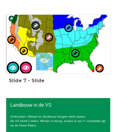
Slide
7
-
Slide
Landbouw in de VS
Onthouden: Klimaat en landbouw hangen sterk samen.
De VS heeft 2 delen: Westen is droog, oosten is nat => scheidslijn ligt
op de Great Plains.