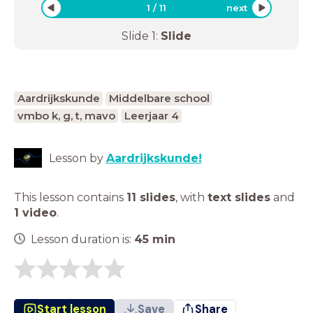
1
/
11
next
Slide
1
:
Slide
Aardrijkskunde
Middelbare school
vmbo k, g, t, mavo
Leerjaar 4
Lesson by
Aardrijkskunde!
This lesson contains
11 slides
,
with
text slides
and
1 video
.
Lesson duration is:
45
min
Start lesson
Save
Share