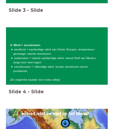
Slide
3
-
Slide
3- Wind + zeestromen
westkust = aanlandige wind van Grote Oceaan, temperatuur
gematigd, warme zeestroom.
zuidoosten = warme aanlandige wind, vanuit Golf van Mexico,
zorgt voor veel regen
noordoosten = aflandige wind, koude zeestroom vanuit
poolstreek.
Zie volgende kaartje voor extra uitleg!
Slide
4
-
Slide
Invloed reliëf en wind op het klimaat.