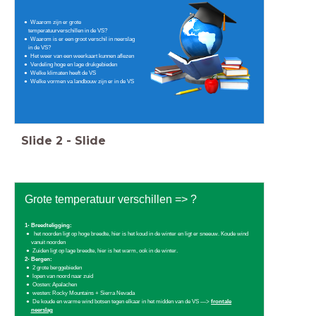
Waarom zijn er grote
temperatuurverschillen in de VS?
Waarom is er een groot verschil in neerslag
in de VS?
Het weer van een weerkaart kunnen aflezen
Verdeling hoge en lage drukgebieden
Welke klimaten heeft de VS
Welke vormen va landbouw zijn er in de VS
Slide
2
-
Slide
Grote temperatuur verschillen => ?
1- Breedteligging:
het noorden ligt op hoge breedte, hier is het koud in de winter en ligt er sneeuw. Koude wind
vanuit noorden
Zuiden ligt op lage breedte, hier is het warm, ook in de winter.
2- Bergen:
2 grote berggebieden
lopen van noord naar zuid
Oosten: Apalachen
westen: Rocky Mountains + Sierra Nevada
De koude en warme wind botsen tegen elkaar in het midden van de VS —>
frontale
neerslag