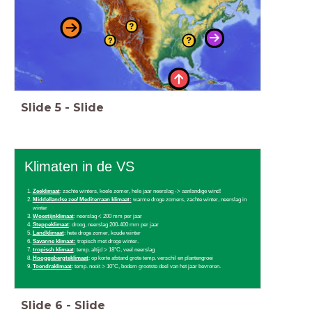
Slide
5
-
Slide
Klimaten in de VS
Zeeklimaat
: zachte winters, koele zomer, hele jaar neerslag -> aanlandige wind!
Middellandse zee/ Mediterraan klimaat:
warme droge zomers, zachte winter, neerslag in
winter
Woestijnklimaat
: neerslag < 200 mm per jaar
Steppeklimaat
: droog, neerslag 200-400 mm per jaar
Landklimaat
: hete droge zomer, koude winter
Savanne klimaat:
tropisch met droge winter.
tropisch klimaat
: temp. altijd > 18°C, veel neerslag
Hooggebergteklimaat
: op korte afstand grote temp. verschil en plantengroei
Toendraklimaat
: temp. nooit > 10°C, bodem grootste deel van het jaar bevroren.
Slide
6
-
Slide