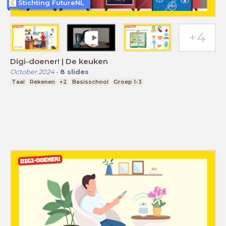
Stichting FutureNL
Digi-doener! | De keuken
October 2024
-
8
slides
Taal
Rekenen
+2
Basisschool
Groep 1-3