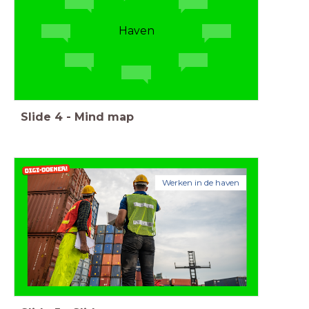
Haven
Slide
4
-
Mind map
Werken in de haven