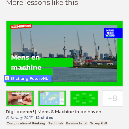
More lessons like this
Stichting FutureNL
Digi-doener! | Mens & Machine in de haven
February 2025
-
12
slides
Computational thinking
Techniek
Basisschool
Groep 6-8