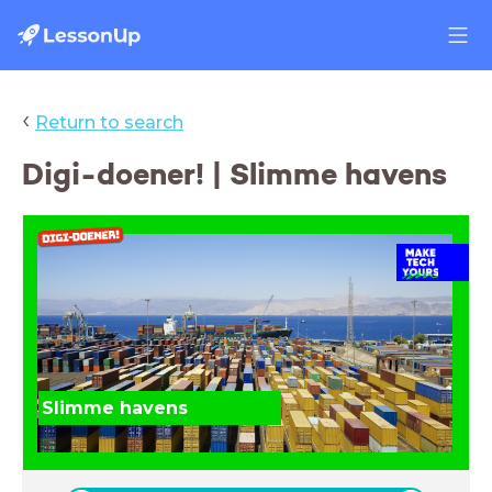
‹
Return to search
Digi-doener! | Slimme havens
Slimme havens