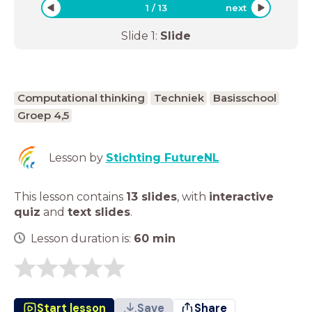
1
/
13
next
Slide
1
:
Slide
Computational thinking
Techniek
Basisschool
Groep 4,5
Lesson by
Stichting FutureNL
This lesson contains
13 slides
,
with
interactive
quiz
and
text slides
.
Lesson duration is:
60
min
Start lesson
Save
Share