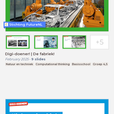
Stichting FutureNL
Digi-doener! | De fabriek!
February 2025
-
9
slides
Natuur en techniek
Computational thinking
Basisschool
Groep 4,5