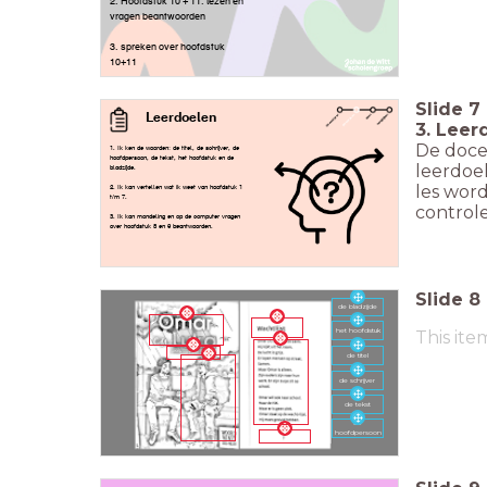
2. Hoofdstuk 10 + 11. lezen en
vragen beantwoorden
3. spreken over hoofdstuk
10+11
Slide
7
Leerdoelen
3. Leer
De doce
1. Ik ken de woorden: de titel, de schrijver, de
hoofdpersoon, de tekst, het hoofdstuk en de
leerdoel
bladzijde.
les wor
2. Ik kan vertellen wat ik weet van hoofdstuk 1
t/m 7.
contro
3. Ik kan mondeling en op de computer vragen
over hoofdstuk 8 en 9 beantwoorden.
Slide
8
de bladzijde
het hoofdstuk
This ite
de titel
de schrijver
de tekst
de
hoofdpersoon