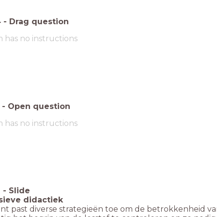
4
-
Drag question
m has no instructions
-
Open question
m has no instructions
6
-
Slide
usieve didactiek
nt past diverse strategieën toe om de betrokkenheid van