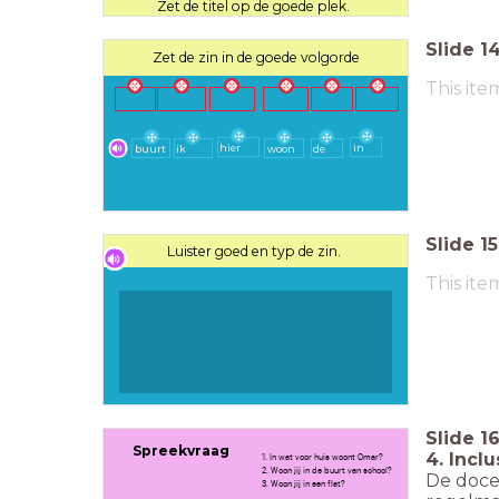
Zet de titel op de goede plek.
Slide
1
Zet de zin in de goede volgorde
This ite
hier
in
buurt
ik
woon
de
Slide
15
Luister goed en typ de zin.
This ite
Slide
1
Spreekvraag
4. Incl
1. In wat voor huis woont Omar?
2. Woon jij in de buurt van school?
De doce
3. Woon jij in een flat?