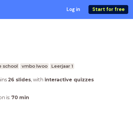
Log in
Start for free
e school
vmbo lwoo
Leerjaar 1
ains
26 slides
,
with
interactive quizzes
n is:
70
min