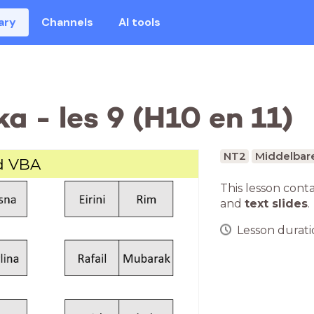
ary
Channels
AI tools
 - les 9 (H10 en 11)
NT2
Middelbar
d VBA
This lesson cont
and
text slides
.
Lesson duratio