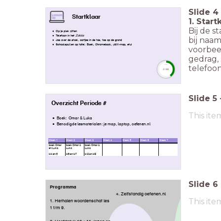
Slide
4
Startklaar
1. Start
Bij de s
Op je plek zitten
Telefoon in het
Zakkie
bij naa
Jas over de stoel, oortjes in de tas, tas op de grond
Schoolspullen op tafel: Boek, Chromebook, JdW-map, etui
voorbee
gedrag, 
telefoo
timer
3:00
Slide
5
Overzicht Periode #
This ite
Boek: Omar & Luka
Benodigde lesmaterialen: je map, laptop, oefenen.nl
Week 1
Week 2
Week 3
Week 4
Week 5
Week 6
Week 7
boek Omar
boek Omar &
boek Omar &
en Luka
Luka
Luka
H4 en 5
H6 en H7
H 8 en H9
Slide
6
Programma
+. Zelfstandig oefenen.nl
This ite
1. Herhalen woordenschat les
1 t/m 9.