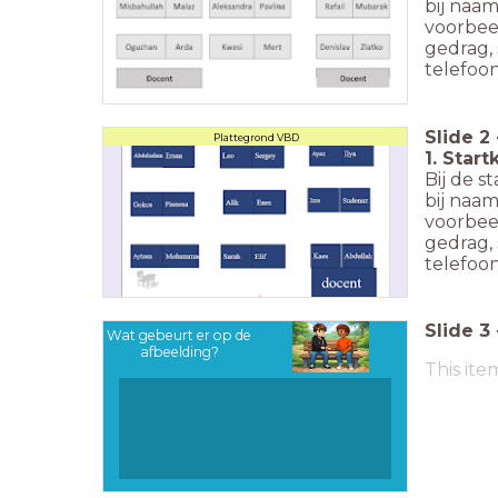
bij naa
voorbee
gedrag, 
telefoo
Slide
2
Plattegrond VBD
1. Start
Bij de s
bij naa
voorbee
gedrag, 
telefoo
Slide
3
Wat gebeurt er op de
afbeelding?
This ite