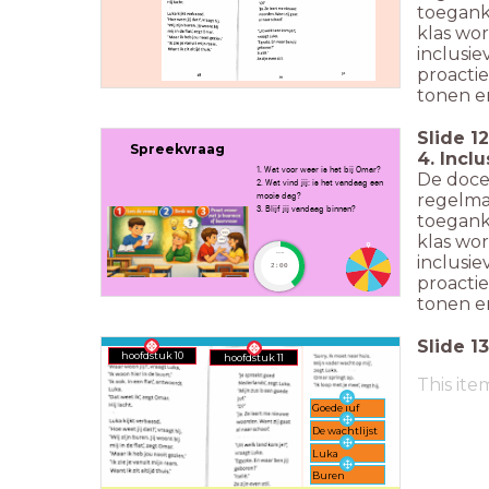
toeganke
klas wor
inclusie
proacti
tonen en
Slide
12
Spreekvraag
4. Incl
1. Wat voor weer is het bij Omar?
De doce
2. Wat vind jij: is het vandaag een
regelmat
mooie dag?
3. Blijf jij vandaag binnen?
toeganke
klas wor
timer
inclusie
2:00
proacti
tonen en
Slide
13
hoofdstuk 10
hoofdstuk 11
This ite
Goede juf
De wachtlijst
Luka
Buren