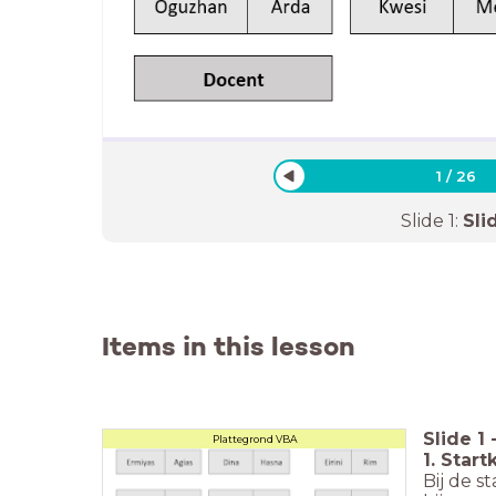
1
/
26
Slide
1
:
Sli
Items in this lesson
Slide
1
Plattegrond VBA
1. Start
Bij de s