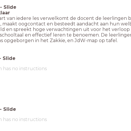
-
Slide
klaar
tart van iedere les verwelkomt de docent de leerlingen 
m, maakt oogcontact en besteedt aandacht aan hun wel
ld en spreekt hoge verwachtingen uit voor het verloop 
schooltaal en effectief leren te benoemen. De leerlingen
ns opgeborgen in het Zakkie, en JdW-map op tafel.
-
Slide
m has no instructions
-
Slide
m has no instructions