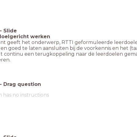
-
Slide
doelgericht werken
nt geeft het onderwerp, RTTI geformuleerde leerdoel
en goed te laten aansluiten bij de voorkennis en het (
dt continu een terugkoppeling naar de leerdoelen gem
leren.
-
Drag question
m has no instructions