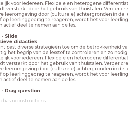
lijk voor iedereen. Flexibele en heterogene differentiati
dt versterkt door het gebruik van thuistalen. Verder cr
ve leeromgeving door (culturele) achtergronden in de les
ef op leerlinggedrag te reageren, wordt het voor leerl
 actief deel te nemen aan de les.
-
Slide
usieve didactiek
nt past diverse strategieën toe om de betrokkenheid van
ig het begrip van de lesstof te controleren en zo nodig d
lijk voor iedereen. Flexibele en heterogene differentiati
dt versterkt door het gebruik van thuistalen. Verder cr
ve leeromgeving door (culturele) achtergronden in de les
ef op leerlinggedrag te reageren, wordt het voor leerl
 actief deel te nemen aan de les.
-
Drag question
m has no instructions