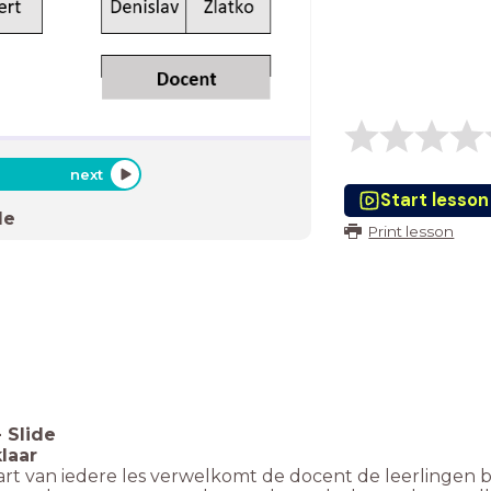
next
Start lesson
de
Print lesson
-
Slide
klaar
tart van iedere les verwelkomt de docent de leerlingen 