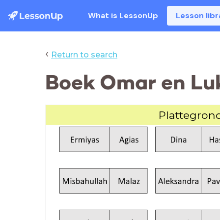
What is LessonUp
Lesson libr
‹
Return to search
Boek Omar en Luka
Plattegron