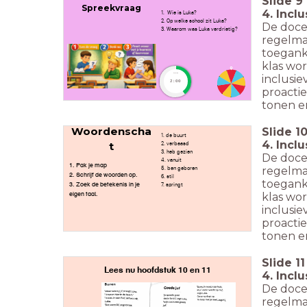
Slide
9
Spreekvraag
4. Incl
1. Wie is Luka?
2. Op welke school zit Luka?
De doce
3. Waarom was Luka verdrietig?
regelmat
toeganke
klas wor
timer
inclusie
2:00
proacti
tonen en
Woordenscha
Slide
1
1. de buurt
4. Incl
t
2. verbaasd
3. heb gezien
De doce
4. vanuit
1. Pak je map
regelmat
5. ben geboren
2. Schrijf de woorden op.
6. stil
toeganke
3. Zoek de betekenis in je
7. springt
eigen taal.
klas wor
inclusie
proacti
tonen en
Slide
11
Lees nu hoofdstuk 10 en 11
4. Incl
De doce
regelmat