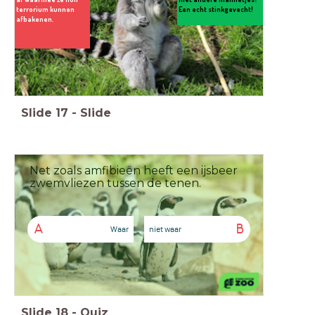
terrorium kunnen
Een echt stinkgevecht!
afbakenen.
Slide
17
-
Slide
Net zoals amfibieën heeft een ijsbeer
zwemvliezen tussen de tenen.
A
B
Waar
niet waar
Slide
18
-
Quiz