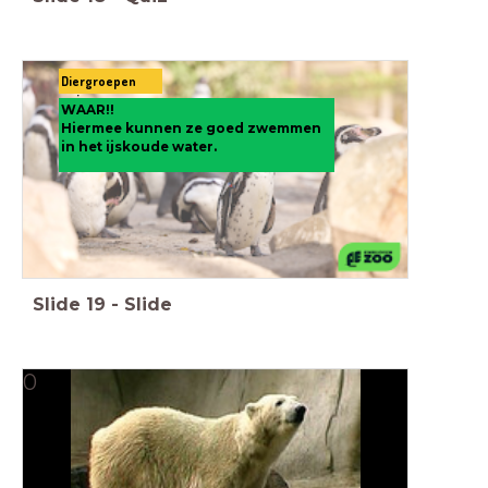
Diergroepen
quiz
WAAR!!
Hiermee kunnen ze goed zwemmen
in het ijskoude water.
Slide
19
-
Slide
0