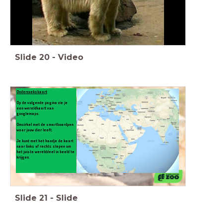
Slide
20
-
Video
Onderzoekskaart
Op de volgende pagina zie je
een wereldkaart van
googlemaps.
Omcirkel met de smartboardpen
waar jouw dier leeft.
Je kunt met het handje de kaart
naar links of rechts slepen om
het juiste werelddeel in beeld te
krijgen.
Slide
21
-
Slide