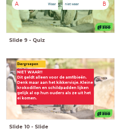
A
B
Waar
niet waar
Slide
9
-
Quiz
Diergroepen
quiz
NIET WAAR!!
Dit geldt alleen voor de amfibieën.
Denk maar aan het kikkervisje.
Kleine
krokodillen en schildpadden lijken
gelijk al op hun ouders als ze uit het
ei komen.
Slide
10
-
Slide