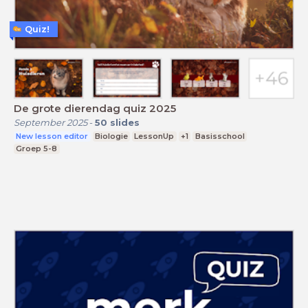
Quiz!
De grote dierendag quiz 2025
September 2025
-
50
slides
New lesson editor
Biologie
LessonUp
+1
Basisschool
Groep 5-8