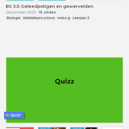
BS 3.5: Geleedpotigen en gewervelden
December 2025
-
15
slides
Biologie
Middelbare school
vmbo g
Leerjaar 3
Quiz!