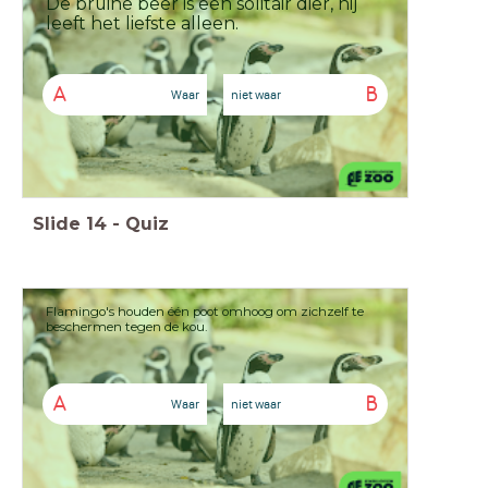
De bruine beer is een solitair dier, hij
leeft het liefste alleen.
A
B
Waar
niet waar
Slide
14
-
Quiz
Flamingo's houden één poot omhoog om zichzelf te
beschermen tegen de kou.
A
B
Waar
niet waar