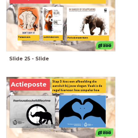
r
schilderen
Tekenen
Fotobewerken
Slide
25
-
Slide
Stap 3: kies een afbeelding die
Actieposte
aansluit bij jouw slogan. Vaak is de
regel hiervoor: hoe simpeler hoe
r
beter.