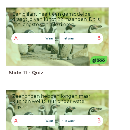
Een olifant heeft een gemiddelde
draagtijd van 18 tot 22 maanden. Dit is
het langste van alle dieren.
A
B
Waar
niet waar
Slide
11
-
Quiz
Zeehonden hebben longen maar
kunnen wel 1,5 uur onder water
blijven.
A
B
Waar
niet waar