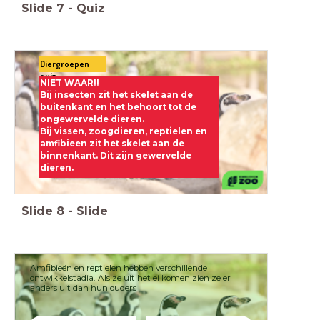
Slide
7
-
Quiz
Diergroepen
quiz
NIET WAAR!!
Bij insecten zit het skelet aan de
buitenkant en het behoort tot de
ongewervelde dieren.
Bij vissen, zoogdieren, reptielen en
amfibieen zit het skelet aan de
binnenkant. Dit zijn gewervelde
dieren.
Slide
8
-
Slide
Amfibieën en reptielen hebben verschillende
ontwikkelstadia. Als ze uit het ei komen zien ze er
anders uit dan hun ouders