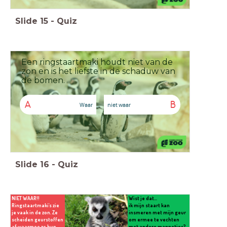
Slide
15
-
Quiz
Een ringstaartmaki houdt niet van de
zon en is het liefste in de schaduw van
de bomen.
A
B
Waar
niet waar
Slide
16
-
Quiz
NIET WAAR!!
Wist je dat...
Ringstaartmaki's zie
ik mijn staart kan
je vaak in de zon. Ze
insmeren met mijn geur
scheiden geurstoffen
om ermee te vechten
af waarmee ze hun
met andere mannetjes?