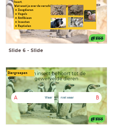
hoort.
Wat weet je over de verschillende diergroepen?
Zoogdieren
Vogels
Amfibieen
Insecten
Reptielen
Slide
6
-
Slide
Diergroepen
Een insect behoort tot de
quiz
gewervelde dieren
A
B
Waar
niet waar