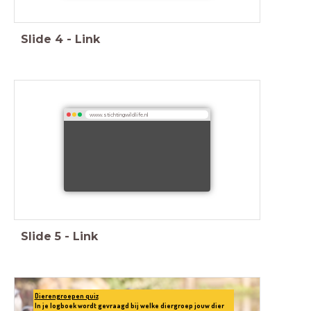
Slide
4
-
Link
www.stichtingwildlife.nl
Slide
5
-
Link
Dierengroepen quiz
In je logboek wordt gevraagd bij welke diergroep jouw dier