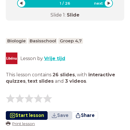
1
/
26
next
Slide
1
:
Slide
Biologie
Basisschool
Groep 4,7
Lesson by
Vrije tijd
This lesson contains
26 slides
,
with
interactive
quizzes
,
text slides
and
3 videos
.
Start lesson
Save
Share
Print lesson