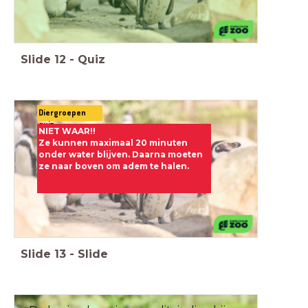
Slide
12
-
Quiz
Diergroepen
quiz
NIET WAAR!!
Ze kunnen maximaal 20 minuten
onder water blijven. Daarna moeten
ze naar boven om adem te halen.
Slide
13
-
Slide