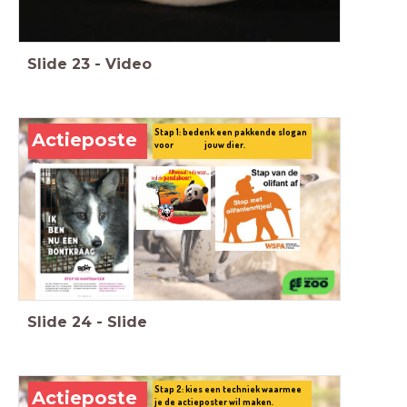
Slide
23
-
Video
Stap 1: bedenk een pakkende slogan
Actieposte
voor jouw dier.
r
Slide
24
-
Slide
Stap 2: kies een techniek waarmee
Actieposte
je de actieposter wil maken.