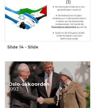
(3)
De PLO zweert elke vorm van
geweld tegen Israël af.
De Palestijnen krijgen
zelfbestuur in de Gazastrook en
in delen van de Westelijke
Jordaanoever. Dit wordt de
Palestijnse Autoriteit
genoemd.
Israël en de PLO gaan verder
onderhandelen over een
definitieve vrede
Slide
14
-
Slide
Oslo-akkoorden
1993