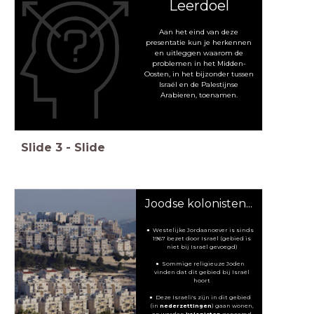
Leerdoel
Aan het eind van deze
presentatie kun je herkennen
en uitleggen waarom de
problemen in het Midden-
Oosten, in het bijzonder tussen
Israël en de Palestijnse
Arabieren, toenamen.
Slide
3
-
Slide
Joodse kolonisten...
Westelijke Jordaanoever is sinds
1967 bezet door Israël (gebied is
niet bij Israël gevoegd)
Sommige religieuze Joden
vinden dat dit gebied bij Israël
hoort
Deze Israëli's zijn in dit gebied
(in
nederzettingen
) gaan wonen,
en worden
kolonisten
genoemd