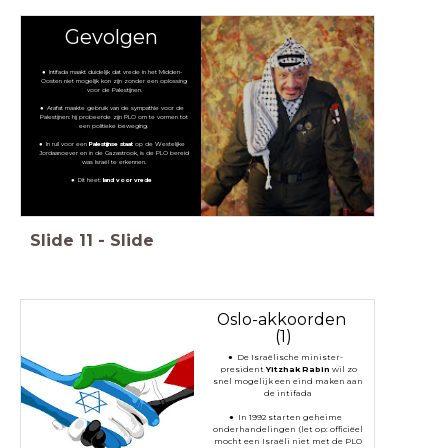
Gevolgen
Intifada maakt duidelijk dat vrede in het Midden-
Oosten niet mogelijk kon zijn zonder een oplossing
voor de Palestijnen.
Arafat maakte gebruik van de sympathie voor de
Palestijnen: hij probeerde zijn PLO om te vormen tot
een politieke beweging.
In ruil voor een
Palestijnse staat
op de Westelijke
Jordaanoever en in de Gazastrook, is de PLO bereid
was Israël te erkennen.
Dit heet:
land voor vrede
Slide
11
-
Slide
Oslo-akkoorden
(1)
De Israëlische minister-
president
Yitzhak Rabin
wil zo
snel mogelijk een eind maken aan
de intifada
In 1992 starten geheime
onderhandelingen (let op: officiëel
mocht een Israëli niet met de PLO