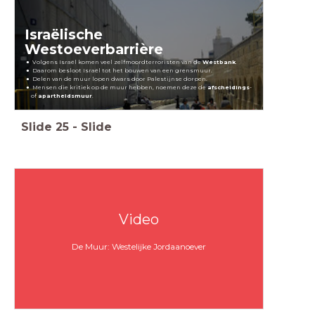
Israëlische
Westoeverbarrière
Volgens Israël komen veel zelfmoordterroristen van de
Westbank
.
Daarom besloot Israël tot het bouwen van een grensmuur.
Delen van de muur lopen dwars door Palestijnse dorpen.
Mensen die kritiek op de muur hebben, noemen deze de
afscheidings
-
of
apartheidsmuur
.
Slide
25
-
Slide
Video
De Muur: Westelijke Jordaanoever