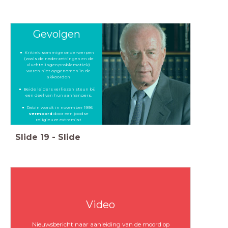
Gevolgen
Kritiek: sommige onderwerpen
(zoals de nederzettingen en de
vluchtelingenproblematiek)
waren niet opgenomen in de
akkoorden
Beide leiders verliezen steun bij
een deel van hun aanhangers.
Rabin wordt in november 1995
vermoord
door een joodse
religieuze extremist
Slide
19
-
Slide
Video
Nieuwsbericht naar aanleiding van de moord op