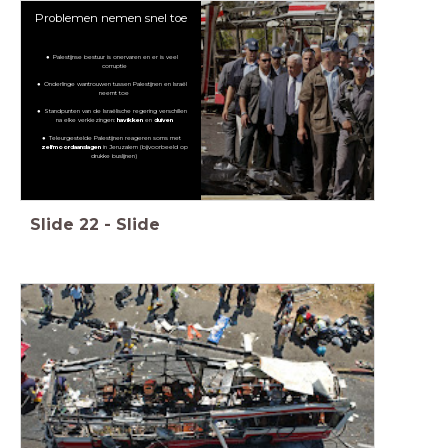
Problemen nemen snel toe
Palestijnse bestuur is onervaren en er is veel
corruptie
Onderlinge wantrouwen tussen Palestijnen en Israël
neemt toe
Standpunten van de Israëlische regering verschillen
na elke verkiezingen:
havikken
en
duiven
Teleurgestelde Palestijnen reageren soms met
zelfmoordaanslagen
in Jeruzalem (bijvoorbeeld op
drukke buslijnen)
Slide
22
-
Slide