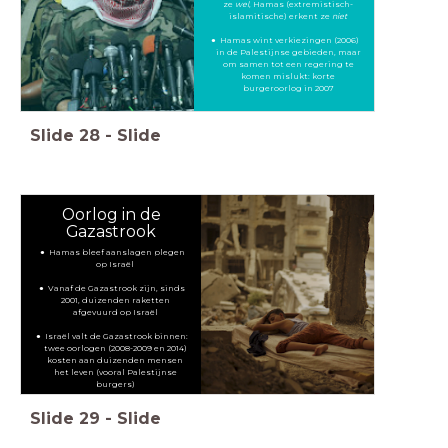
ze
wel
, Hamas (extremistisch-
islamitische) erkent ze
niet
Hamas wint verkiezingen (2006)
in de Palestijnse gebieden, maar
om samen tot een regering te
komen mislukt: korte
burgeroorlog in 2007
Slide
28
-
Slide
Oorlog in de
Gazastrook
Hamas bleef aanslagen plegen
op Israël
Vanaf de Gazastrook zijn, sinds
2001, duizenden raketten
afgevuurd op Israël
Israël valt de Gazastrook binnen:
twee oorlogen (2008-2009 en 2014)
kosten aan duizenden mensen
het leven (vooral Palestijnse
burgers)
Slide
29
-
Slide