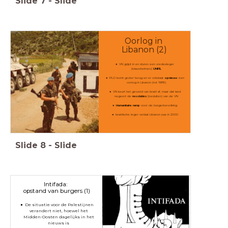
Slide
7
-
Slide
Oorlog in
Libanon (2)
VN grijpt in en sturen een vredesleger
(blauwhelmen):
UNIFIL
PLO komt groter terug en er ontstaat
opnieuw
een
oorlog in Libanon (tot 1985)
VN keurt het geweld van Israël af, maar dat land
negeert de
resoluties
(besluiten) van de VN
Humanitaire ramp
voor de burgerbevolking
Israëlische leger verlaat Libanon pas in 2000
Slide
8
-
Slide
Intifada:
opstand van burgers (1)
De situatie voor de Palestijnen
verandert niet, hoewel het
Midden-Oosten dagelijks in het
nieuws is