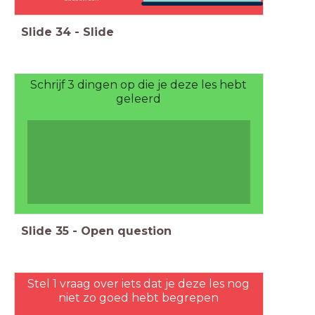
Slide
34
-
Slide
Schrijf 3 dingen op die je deze les hebt
geleerd
Slide
35
-
Open question
Stel 1 vraag over iets dat je deze les nog
niet zo goed hebt begrepen