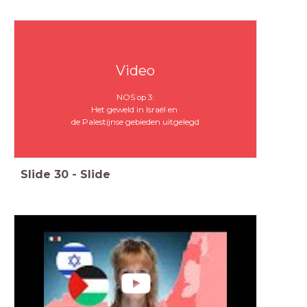
Video
NOS op 3:
Het geweld in Israël en
de Palestijnse gebieden uitgelegd
Slide
30
-
Slide