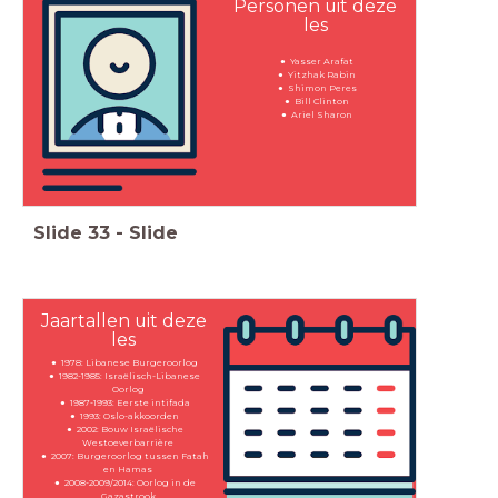
Personen uit deze
les
Yasser Arafat
Yitzhak Rabin
Shimon Peres
Bill Clinton
Ariel Sharon
Slide
33
-
Slide
Jaartallen uit deze
les
1978: Libanese Burgeroorlog
1982-1985: Israëlisch-Libanese
Oorlog
1987-1993: Eerste intifada
1993: Oslo-akkoorden
2002: Bouw Israëlische
Westoeverbarrière
2007: Burgeroorlog tussen Fatah
en Hamas
2008-2009/2014: Oorlog in de
Gazastrook