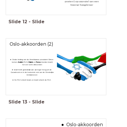
praten!) op voorstel van een
Noorse hoogleraar
Slide
12
-
Slide
Oslo-akkoorden (2)
Onder leiding van de Amerikaanse president Clinton
komen
Arafat
(PLO),
Rabin
en
Peres
(beiden Israël)
tot een serie akkoorden:
Israël trekt geleidelijk aan zijn leger terug uit de
Gazastrook en in de toekomst ook van de Westelijke
Jordaanoever.
De PLO erkent Israël, en Israël erkent de PLO.
Slide
13
-
Slide
Oslo-akkoorden