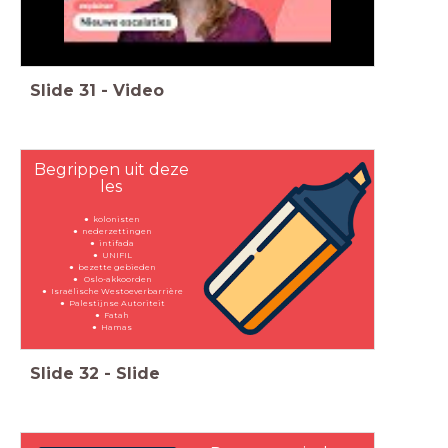
Slide
31
-
Video
Begrippen uit deze
les
kolonisten
nederzettingen
intifada
UNIFIL
bezette gebieden
Oslo-akkoorden
Israëlische Westoeverbarrière
Palestijnse Autoriteit
Fatah
Hamas
Slide
32
-
Slide