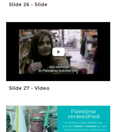
Slide
26
-
Slide
Slide
27
-
Video
Palestijnse
verdeeldheid
Conflict tussen Palestijnse
groepen
Fatah
en
Hamas
o.a. over
de Oslo-akkoorden: Fatah erkent