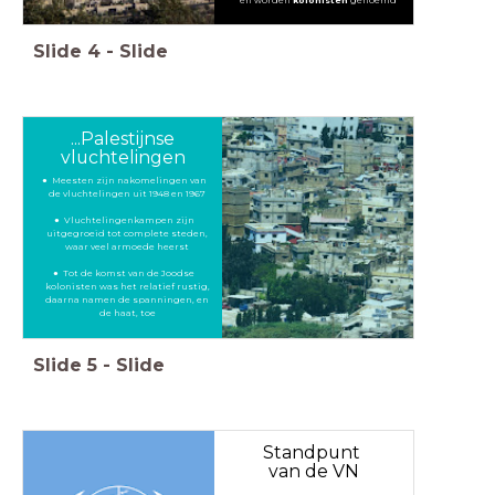
Slide
4
-
Slide
...Palestijnse
vluchtelingen
Meesten zijn nakomelingen van
de vluchtelingen uit 1948 en 1967
Vluchtelingenkampen zijn
uitgegroeid tot complete steden,
waar veel armoede heerst
Tot de komst van de Joodse
kolonisten was het relatief rustig,
daarna namen de spanningen, en
de haat, toe
Slide
5
-
Slide
Standpunt
van de VN