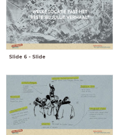
Slide
6
-
Slide