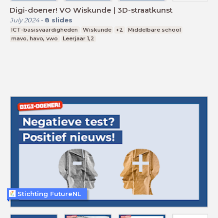
Digi-doener! VO Wiskunde | 3D-straatkunst
July 2024
-
8
slides
ICT-basisvaardigheden
Wiskunde
+2
Middelbare school
mavo, havo, vwo
Leerjaar 1,2
Stichting FutureNL