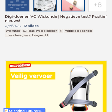
Digi-doener! VO Wiskunde | Negatieve test? Positief
nieuws!
April 2023
-
12
slides
Wiskunde
ICT-basisvaardigheden
+1
Middelbare school
mavo, havo, vwo
Leerjaar 1,2
Stichting FutureNL