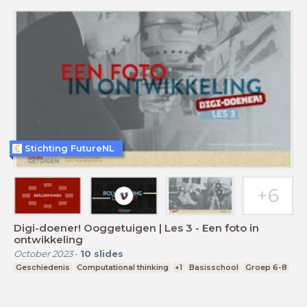
Stichting FutureNL
Digi-doener! Ooggetuigen | Les 3 - Een foto in
ontwikkeling
October 2023
-
10
slides
Geschiedenis
Computational thinking
+1
Basisschool
Groep 6-8