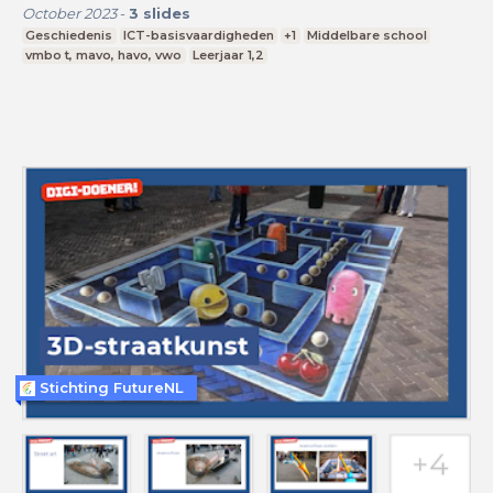
October 2023
-
3
slides
Geschiedenis
ICT-basisvaardigheden
+1
Middelbare school
vmbo t, mavo, havo, vwo
Leerjaar 1,2
Stichting FutureNL