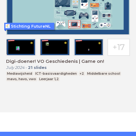
Stichting FutureNL
Digi-doener! VO Geschiedenis | Game on!
July 2024
-
21
slides
Mediawijsheid
ICT-basisvaardigheden
+2
Middelbare school
mavo, havo, vwo
Leerjaar 1,2