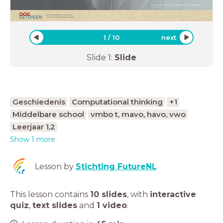
1
/
10
next
Slide
1
:
Slide
Geschiedenis
Computational thinking
+1
Middelbare school
vmbo t, mavo, havo, vwo
Leerjaar 1,2
Show 1 more
Lesson by
Stichting FutureNL
This lesson contains
10 slides
,
with
interactive
quiz
,
text slides
and
1 video
.