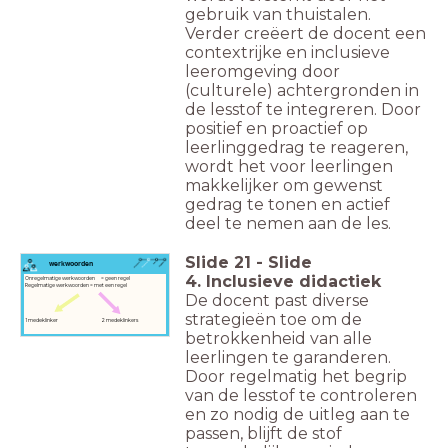
gebruik van thuistalen.
Verder creëert de docent een
contextrijke en inclusieve
leeromgeving door
(culturele) achtergronden in
de lesstof te integreren. Door
positief en proactief op
leerlinggedrag te reageren,
wordt het voor leerlingen
makkelijker om gewenst
gedrag te tonen en actief
deel te nemen aan de les.
Slide
21
-
Slide
werkwoorden
4. Inclusieve didactiek
Onregelmatige werkwoorden = geen regel
Regelmatige werkwoorden = met een regel
De docent past diverse
strategieën toe om de
1 medeklinker 2 medeklinkers
betrokkenheid van alle
leerlingen te garanderen.
Door regelmatig het begrip
van de lesstof te controleren
en zo nodig de uitleg aan te
passen, blijft de stof