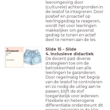
leeromgeving door
(culturele) achtergronden in
de lesstof te integreren. Door
positief en proactief op
leerlinggedrag te reageren,
wordt het voor leerlingen
makkelijker om gewenst
gedrag te tonen en actief
deel te nemen aan de les.
Slide
15
-
Slide
Woordenschat
4. Inclusieve didactiek
Starters:
de
...
De docent past diverse
Gevorderden
strategieën toe om de
betrokkenheid van alle
leerlingen te garanderen.
Door regelmatig het begrip
van de lesstof te controleren
en zo nodig de uitleg aan te
passen, blijft de stof
toegankelijk voor iedereen.
Flexibele en heterogene
differentiatie ondersteunt dit
proces. Interactie in de klas