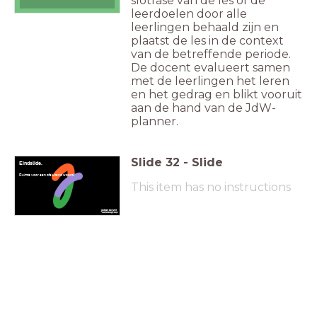
slotfase van de les of de
leerdoelen door alle
leerlingen behaald zijn en
plaatst de les in de context
van de betreffende periode.
De docent evalueert samen
met de leerlingen het leren
en het gedrag en blikt vooruit
aan de hand van de JdW-
planner.
Slide
32
-
Slide
Eindslide.
Ruimte voor een afsluitend woord.
This item has no instructions