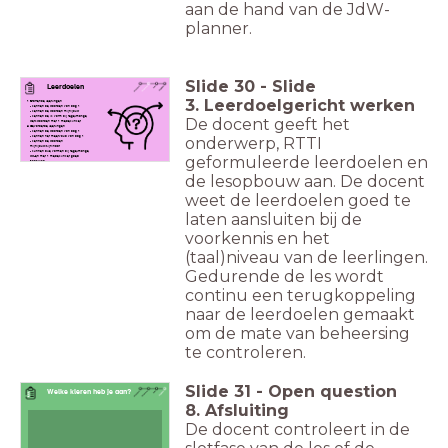
aan de hand van de JdW-
planner.
Slide
30
-
Slide
Leerdoelen
3. Leerdoelgericht werken
Startende leerlingen
- kennen de woorden van dag 1
- kennen de woorden mijn/jouw
- kennen de ik vorm bij regelmatige
De docent geeft het
werkwoorden met 1 medeklinker
Gevorderde leerlingen
- kennen de woorden van dag 1
onderwerp, RTTI
- kennen het meervoud van dag 1
- kennen de woorden
mijn/jouw/zijn/haar
- kunnen alle vormen bij regelmatige
geformuleerde leerdoelen en
ww-en met 1 medeklinker goed
schrijven
de lesopbouw aan. De docent
weet de leerdoelen goed te
laten aansluiten bij de
voorkennis en het
(taal)niveau van de leerlingen.
Gedurende de les wordt
continu een terugkoppeling
naar de leerdoelen gemaakt
om de mate van beheersing
te controleren.
Slide
31
-
Open question
Welke kleren heb je aan?
8. Afsluiting
De docent controleert in de