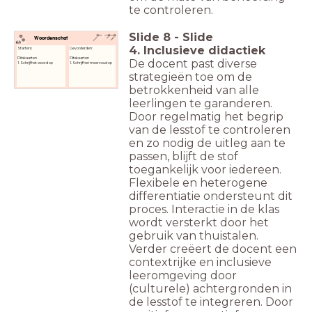
te controleren.
Slide
8
-
Slide
Woordenschat
4. Inclusieve didactiek
Starters:
Gevorderden:
Flitskaarten
Flitskaarten
De docent past diverse
1. Schrijf het woord op
1. Schrijf het meervoud op
strategieën toe om de
betrokkenheid van alle
leerlingen te garanderen.
Door regelmatig het begrip
van de lesstof te controleren
en zo nodig de uitleg aan te
passen, blijft de stof
toegankelijk voor iedereen.
Flexibele en heterogene
differentiatie ondersteunt dit
proces. Interactie in de klas
wordt versterkt door het
gebruik van thuistalen.
Verder creëert de docent een
contextrijke en inclusieve
leeromgeving door
(culturele) achtergronden in
de lesstof te integreren. Door