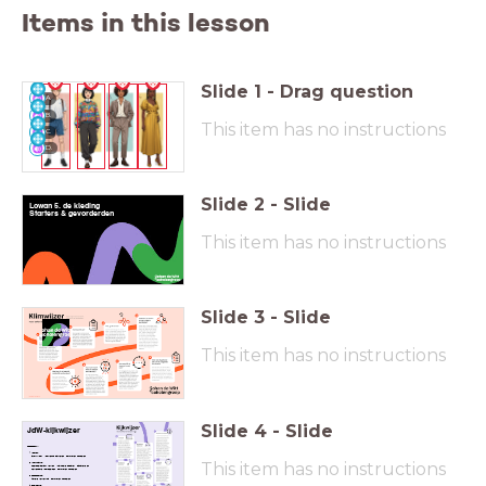
Items in this lesson
Slide
1
-
Drag question
A.
B.
This item has no instructions
C.
D.
Slide
2
-
Slide
Lowan 5. de kleding
Starters & gevorderden
e
This item has no instructions
Slide
3
-
Slide
This item has no instructions
Slide
4
-
Slide
JdW-kijkwijzer
Lesopbouw:
Vooraf:
Startklaar, Voorkennis activeren, Formatief Handelen
This item has no instructions
Instructie:
Leerdoelgericht werken, Inclusieve didactiek, Concrete en
herkenbare voorbeelden, Formatief Handelen
Toepassing:
Actieve verwerking, Formatief handelen
Evaluatie: