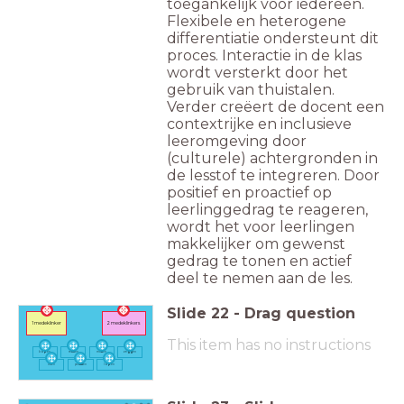
toegankelijk voor iedereen.
Flexibele en heterogene
differentiatie ondersteunt dit
proces. Interactie in de klas
wordt versterkt door het
gebruik van thuistalen.
Verder creëert de docent een
contextrijke en inclusieve
leeromgeving door
(culturele) achtergronden in
de lesstof te integreren. Door
positief en proactief op
leerlinggedrag te reageren,
wordt het voor leerlingen
makkelijker om gewenst
gedrag te tonen en actief
deel te nemen aan de les.
Slide
22
-
Drag question
1 medeklinker
2 medeklinkers
This item has no instructions
ko
p
en
re
nn
en
ma
k
en
ze
gg
en
le
r
en
pa
kk
en
lo
p
en