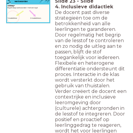
Slide
23
-
Slide
werkwoorden
4. Inclusieve didactiek
vandaag =
Regelmatige werkwoorden = met een regel
De docent past diverse
strategieën toe om de
1 medeklinker 2 medeklinkers
betrokkenheid van alle
leerlingen te garanderen.
Door regelmatig het begrip
van de lesstof te controleren
en zo nodig de uitleg aan te
passen, blijft de stof
toegankelijk voor iedereen.
Flexibele en heterogene
differentiatie ondersteunt dit
proces. Interactie in de klas
wordt versterkt door het
gebruik van thuistalen.
Verder creëert de docent een
contextrijke en inclusieve
leeromgeving door
(culturele) achtergronden in
de lesstof te integreren. Door
positief en proactief op
leerlinggedrag te reageren,
wordt het voor leerlingen