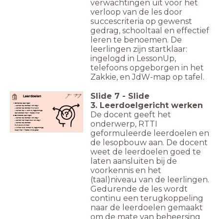
verwachtingen uit voor het
verloop van de les door
succescriteria op gewenst
gedrag, schooltaal en effectief
leren te benoemen. De
leerlingen zijn startklaar:
ingelogd in LessonUp,
telefoons opgeborgen in het
Zakkie, en JdW-map op tafel.
Slide
7
-
Slide
Leerdoelen
3. Leerdoelgericht werken
Startende leerlingen
- kennen de woorden van dag 1
- kennen de woorden mijn/jouw
- kennen de ik vorm bij regelmatige
De docent geeft het
werkwoorden met 1 medeklinker
Gevorderde leerlingen
- kennen de woorden van dag 1
onderwerp, RTTI
- kennen het meervoud van dag 1
- kennen de woorden
mijn/jouw/zijn/haar
- kunnen alle vormen bij regelmatige
geformuleerde leerdoelen en
ww-en met 1 medeklinker goed
schrijven
de lesopbouw aan. De docent
weet de leerdoelen goed te
laten aansluiten bij de
voorkennis en het
(taal)niveau van de leerlingen.
Gedurende de les wordt
continu een terugkoppeling
naar de leerdoelen gemaakt
om de mate van beheersing