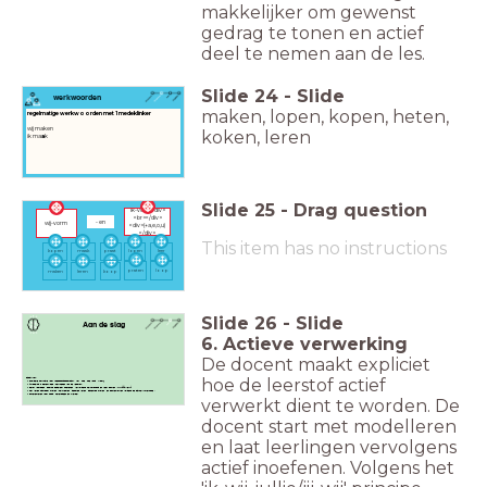
makkelijker om gewenst
gedrag te tonen en actief
deel te nemen aan de les.
Slide
24
-
Slide
werkwoorden
maken, lopen, kopen, heten,
regelmatige werkwoorden met 1 medeklinker
wij maken
koken, leren
ik ma
a
k
Slide
25
-
Drag question
ik-vorm<div>
<br></div>
- en
wij-vorm
<div>(+a,e,o,u)
</div>
This item has no instructions
kopen
maak
praat
lopen
leer
praten
loop
maken
leren
koop
Slide
26
-
Slide
Aan de slag
6. Actieve verwerking
De docent maakt expliciet
hoe de leerstof actief
Checklist:
Expliciete instructie voor toepassingsopdracht: wat, hoe, hoe lang, klaar?
Afwisseling in oefentypes (herkneden van de lesstof)
Eerst voordoen, daarna begeleidt inoefenen, vervolgens zelfstanding en weer samen (ik--wij-jij/jullie-wij)
Het leren zichtbaar maken (zelftesten, gespreid leren, schema’s maken, en samenvatten volgens de Cornell-methode )
Differentiëren waar nodig: heterogeen en flexibel.
verwerkt dient te worden. De
docent start met modelleren
en laat leerlingen vervolgens
actief inoefenen. Volgens het