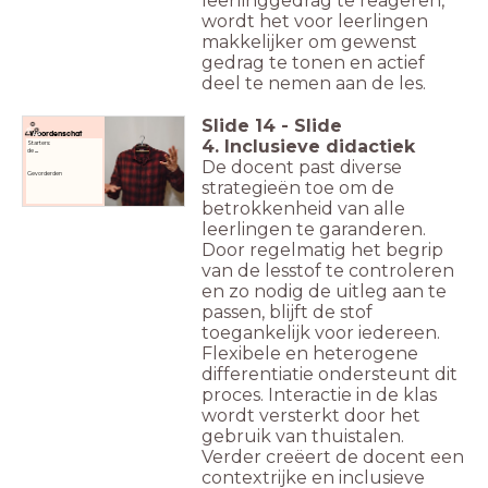
leerlinggedrag te reageren,
wordt het voor leerlingen
makkelijker om gewenst
gedrag te tonen en actief
deel te nemen aan de les.
Slide
14
-
Slide
Woordenschat
4. Inclusieve didactiek
Starters:
de
...
De docent past diverse
Gevorderden
strategieën toe om de
betrokkenheid van alle
leerlingen te garanderen.
Door regelmatig het begrip
van de lesstof te controleren
en zo nodig de uitleg aan te
passen, blijft de stof
toegankelijk voor iedereen.
Flexibele en heterogene
differentiatie ondersteunt dit
proces. Interactie in de klas
wordt versterkt door het
gebruik van thuistalen.
Verder creëert de docent een
contextrijke en inclusieve