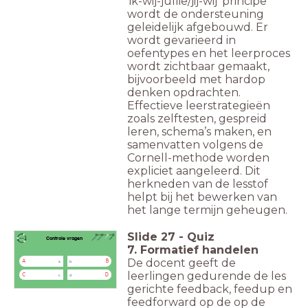
'ik-wij-jullie/jij-wij' principe
wordt de ondersteuning
geleidelijk afgebouwd. Er
wordt gevarieerd in
oefentypes en het leerproces
wordt zichtbaar gemaakt,
bijvoorbeeld met hardop
denken opdrachten.
Effectieve leerstrategieën
zoals zelftesten, gespreid
leren, schema’s maken, en
samenvatten volgens de
Cornell-methode worden
expliciet aangeleerd. Dit
herkneden van de lesstof
helpt bij het bewerken van
het lange termijn geheugen.
Slide
27
-
Quiz
Controle vragen
7. Formatief handelen
De docent geeft de
A
B
a.
b.
leerlingen gedurende de les
C
D
c.
d.
gerichte feedback, feedup en
feedforward op de op de