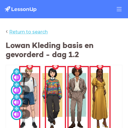
‹
Return to search
Lowan Kleding basis en
gevorderd - dag 1.2
A.
B.
C.
D.