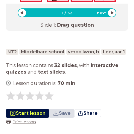
1
/
32
next
Slide
1
:
Drag question
NT2
Middelbare school
vmbo lwoo, b
Leerjaar 1
This lesson contains
32 slides
,
with
interactive
quizzes
and
text slides
.
Lesson duration is:
70
min
Start lesson
Save
Share
Print lesson