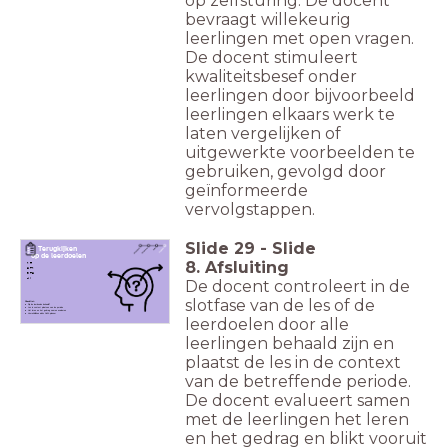
op zelfsturing. De docent
bevraagt willekeurig
leerlingen met open vragen.
De docent stimuleert
kwaliteitsbesef onder
leerlingen door bijvoorbeeld
leerlingen elkaars werk te
laten vergelijken of
uitgewerkte voorbeelden te
gebruiken, gevolgd door
geïnformeerde
vervolgstappen.
Slide
29
-
Slide
Terugkijken
op de leerdoelen
8. Afsluiting
R
T1
T2
I
De docent controleert in de
slotfase van de les of de
Checklist:
Zijn de leerdoelen behaald?
Les in context plaatsen van de periode
Het leren en het gedrag samen evalueren
Vooruitblikken adhv JdW-planner
leerdoelen door alle
leerlingen behaald zijn en
plaatst de les in de context
van de betreffende periode.
De docent evalueert samen
met de leerlingen het leren
en het gedrag en blikt vooruit