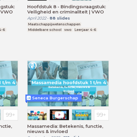
gstuk:
Hoofdstuk 8 - Bindingsvraagstuk:
 | VWO
Veiligheid en criminaliteit | VWO
April 2022
-
88
slides
Maatschappijwetenschappen
4-6
Middelbare school
vwo
Leerjaar 4-6
Seneca Burgerschap
ctie,
Massamedia: Betekenis, functie,
nieuws & invloed