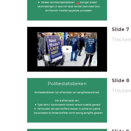
Nadeel rechtbankstatistieken brengen alleen
veroordelingen in kaart en deze worden beïnvloed door
rechters en maatschappelijke processen.
Slide
7
This ite
Slide
8
Politiestatistieken
This ite
Politiestatistieken zijn afhankelijk van aangiftebereidheid.
Die is afhankelijk van:
Type delict, bijvoorbeeld inbraak versus huiselijk geweld
Vertrouwen dat slachtoffers hebben in politie en justitie,
bijvoorbeeld bij fietsendiefstal wordt weinig aangifte gedaan.