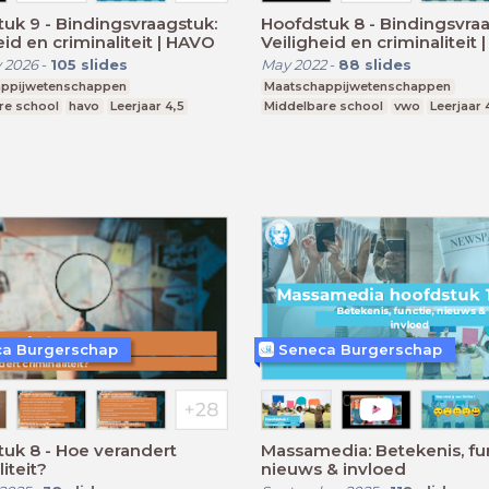
uk 9 - Bindingsvraagstuk:
Hoofdstuk 8 - Bindingsvraa
eid en criminaliteit | HAVO
Veiligheid en criminaliteit
 2026
-
105
slides
May 2022
-
88
slides
ppijwetenschappen
Maatschappijwetenschappen
re school
havo
Leerjaar 4,5
Middelbare school
vwo
Leerjaar 
a Burgerschap
Seneca Burgerschap
uk 8 - Hoe verandert
Massamedia: Betekenis, fun
iteit?
nieuws & invloed