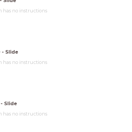
-
Slide
m has no instructions
0
-
Slide
m has no instructions
-
Slide
m has no instructions