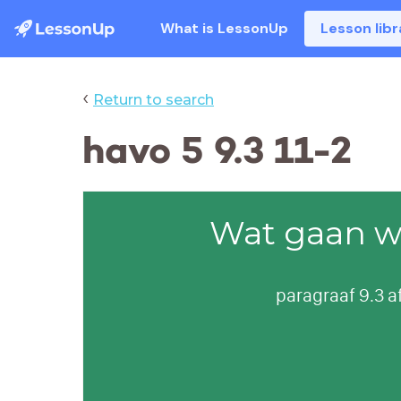
What is LessonUp
Lesson libr
‹
Return to search
havo 5 9.3 11-2
Wat gaan w
paragraaf 9.3 