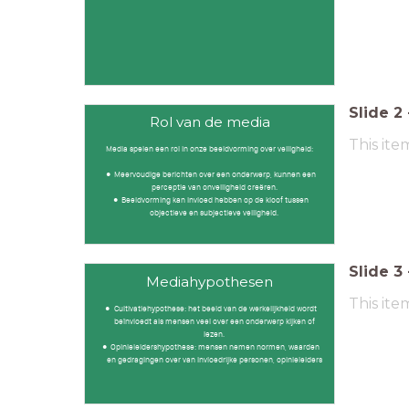
Slide
2
Rol van de media
This ite
Media spelen een rol in onze beeldvorming over veiligheid:
Meervoudige berichten over een onderwerp, kunnen een
perceptie van onveiligheid creëren.
Beeldvorming kan invloed hebben op de kloof tussen
objectieve en subjectieve veiligheid.
Slide
3
Mediahypothesen
This ite
Cultivatiehypothese: het beeld van de werkelijkheid wordt
beïnvloedt als mensen veel over een onderwerp kijken of
lezen.
Opinieleidershypothese: mensen nemen normen, waarden
en gedragingen over van invloedrijke personen, opinieleiders