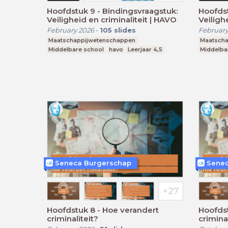
Hoofdstuk 9 - Bindingsvraagstuk:
Hoofdst
Veiligheid en criminaliteit | HAVO
Veiligh
February 2026
-
105
slides
February
Maatschappijwetenschappen
Maatscha
Middelbare school
havo
Leerjaar 4,5
Middelba
Seneca Burgerschap
Senec
Hoofdstuk 8 - Hoe verandert
Hoofdst
criminaliteit?
criminal