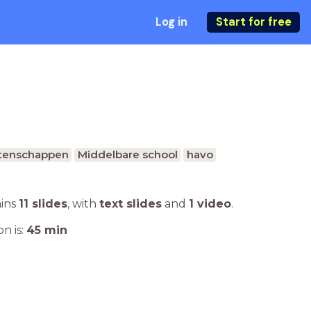
Log in
Start for free
tenschappen
Middelbare school
havo
ains
11 slides
,
with
text slides
and
1 video
.
n is:
45
min