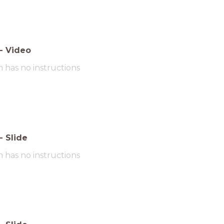
-
Video
m has no instructions
-
Slide
m has no instructions