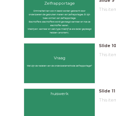
Slide
9
Zelfrapportage
This ite
Criminaliteit kan ook in beeld worden gebracht door
onderzoeken die gebruiken maken van zelfreportages. Er zijn
twee vormen van zelfrapportage:
Slachtoffers: slachtoffers wordt gevraagd wanneer en hoe ze
slachtoffer waren.
Misdrijven: wanneer en welk type misdrijf ze als dader gepleegd
hebben (anoniem).
Slide
1
This ite
Vraag
Wat zijn de nadelen van de onderzoeksmethode zelfrapportage?
Slide
11
huiswerk
This ite