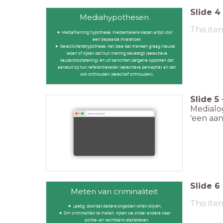
Slide
4
Mediahypothesen
This ite
Mediaframing hypothese: mediamakers kiezen altijd voor
een bepaalde invalshoek
Selectiviteitshypothese: het idee dat mensen graag nieuws
lezen of kijken dat hun mening bevestigt (selectieve
keuze/blootstelling) en uit berichten datgene oppikken dat
aansluit bij hun referentiekader (selectieve perceptie) en dat
ook onthouden (selectief onthouden).
Slide
5
Medialo
www.vpro.nl
'een aans
Slide
6
Meten van criminaliteit
This ite
Lastig, doordat daders ongezien willen blijven.
Om criminaliteit te meten, kijken we onder andere naar
politie- en rechtbank statistieken.