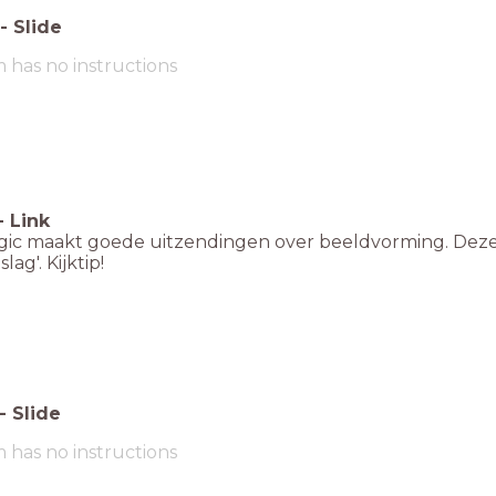
-
Slide
m has no instructions
-
Link
gic maakt goede uitzendingen over beeldvorming. Deze 
lag'. Kijktip!
-
Slide
m has no instructions