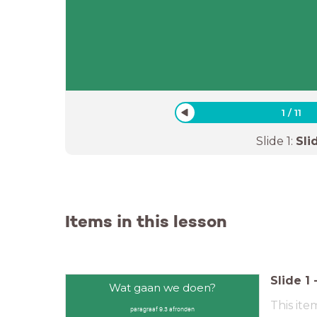
1
/
11
Slide
1
:
Sli
Items in this lesson
Slide
1
Wat gaan we doen?
This ite
paragraaf 9.3 afronden