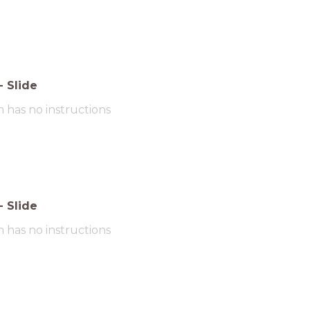
-
Slide
m has no instructions
-
Slide
m has no instructions