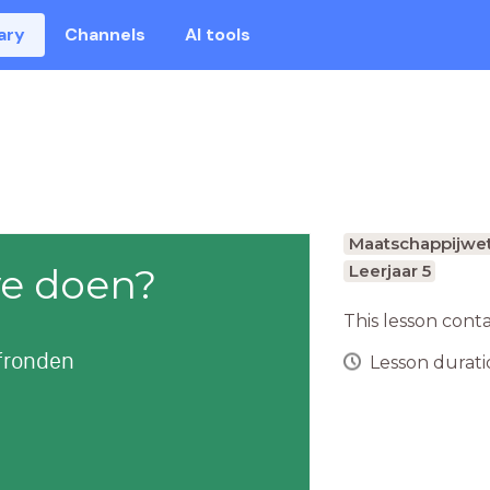
ary
Channels
AI tools
Maatschappijwe
e doen?
Leerjaar 5
This lesson cont
afronden
Lesson duratio