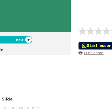
next
Start lesson
de
Print lesson
-
Slide
m has no instructions