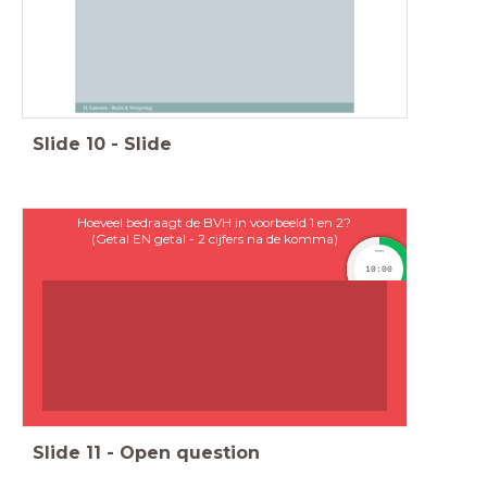
Slide
10
-
Slide
Hoeveel bedraagt de BVH in voorbeeld 1 en 2?
(Getal EN getal - 2 cijfers na de komma)
timer
10:00
Slide
11
-
Open question