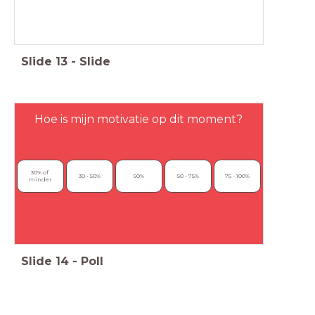
Slide
13
-
Slide
Hoe is mijn motivatie op dit moment?
30% of 
30 - 50%
50%
50 - 75%
75 - 100%
minder
Slide
14
-
Poll