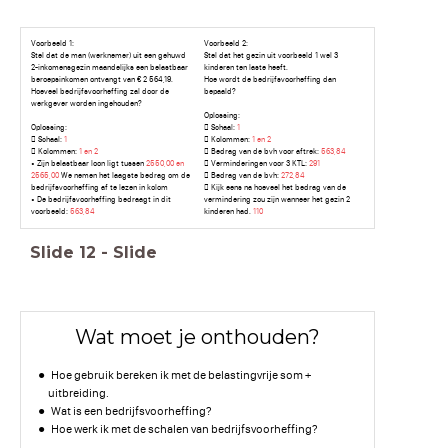
Voorbeeld 1:
Voorbeeld 2:
Stel dat de man (werknemer) uit een gehuwd
Stel dat het gezin uit voorbeeld 1 wel 3
2-inkomensgezin maandelijks een belastbaar
kinderen ten laste heeft.
beroepsinkomen ontvangt van € 2 564,19.
Hoe wordt de bedrijfsvoorheffing dan
Hoeveel bedrijfsvoorheffing zal door de
bepaald?
werkgever worden ingehouden?
Oplossing:
Oplossing:
 Schaal:
1
 Schaal:
1
 Kolommen:
1 en 2
 Kolommen:
1 en 2
 Bedrag van de bvh voor aftrek:
563,84
• Zijn belastbaar loon ligt tussen
2550,00 en
 Verminderingen voor 3 KTL:
291
2565,00
We nemen het laagste bedrag om de
 Bedrag van de bvh:
272,84
bedrijfsvoorheffing af te lezen in kolom
 Kijk eens na hoeveel het bedrag van de
• De bedrijfsvoorheffing bedraagt in dit
vermindering zou zijn wanneer het gezin 2
voorbeeld:
563,84
kinderen had.
110
Slide
12
-
Slide
Wat moet je onthouden?
Hoe gebruik bereken ik met de belastingvrije som +
uitbreiding.
Wat is een bedrijfsvoorheffing?
Hoe werk ik met de schalen van bedrijfsvoorheffing?