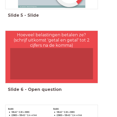
Slide
5
-
Slide
Hoeveel belastingen betalen ze?
(schrijf uitkomst 'getal en getal' tot 2
cijfers na de komma)
Slide
6
-
Open question
BASIS
BASIS
13540 * 0,25 = 3385
13540 * 0,25 = 3385
(23900 – 13540) * 0,4 = 4144
(23900 – 13540) * 0,4 = 4144