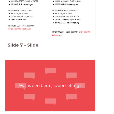
(41250 – 23900) * 0,45 = 7807,5
(31000 – 23900) * 0,45 = 3195
15 336,5 EUR belastingen
10724,00 EUR belastingen
BVS = 9050 + 4240 = 13290
BVS = 9050 + 9500 = 18550
9520 * 0,25 = 2380
9520 * 0,25 = 2380
(13290 – 9520) * 0,3 = 1131
(13540 – 9520) * 0,30 = 1206
2380 + 1131 = 3511
(18550 – 13540) *0,40 = 2004
5590,00 EUR belastingsvrij
15 336,50 EUR – 3511,00 EUR =
11825,50 EUR Belastingen
10724,00 EUR – 5590,00 EUR =
5134,00 EUR
Belastingen
Slide
7
-
Slide
Wat is een bedrijfsvoorheffing?