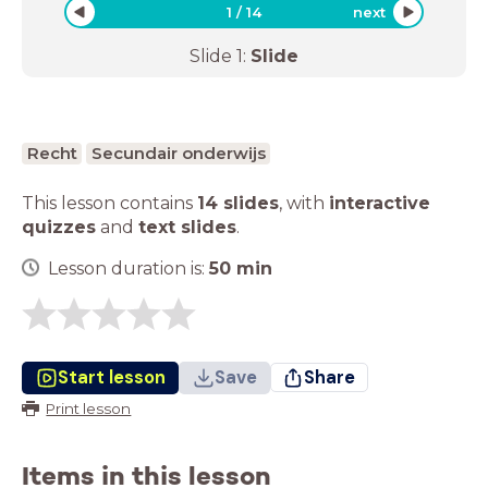
1
/
14
next
Slide
1
:
Slide
Recht
Secundair onderwijs
This lesson contains
14 slides
,
with
interactive
quizzes
and
text slides
.
Lesson duration is:
50
min
Start lesson
Save
Share
Print lesson
Items in this lesson