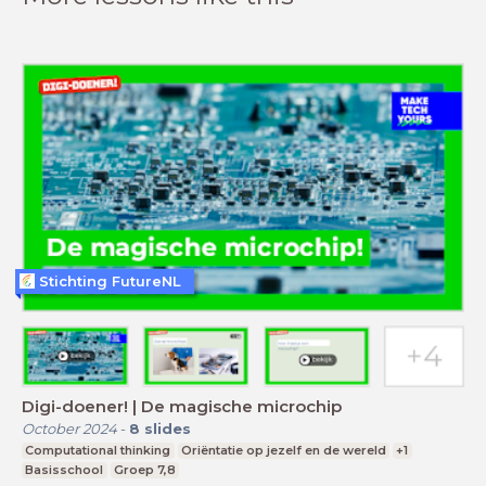
Stichting FutureNL
Digi-doener! | De magische microchip
October 2024
-
8
slides
Computational thinking
Oriëntatie op jezelf en de wereld
+1
Basisschool
Groep 7,8