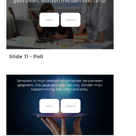
gebruiken, worden mensen veel te lui.
eens
oneens
Slide
11
-
Poll
Sensoren in mijn telefoon of computer verzamelen
gegevens. Die gegevens zijn van mij. Zonder mijn
toestemming kan niemand erbij.
eens
oneens