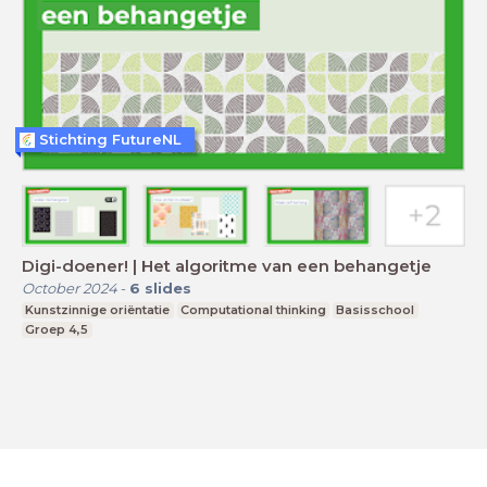
Stichting FutureNL
Digi-doener! | Het algoritme van een behangetje
October 2024
-
6
slides
Kunstzinnige oriëntatie
Computational thinking
Basisschool
Groep 4,5