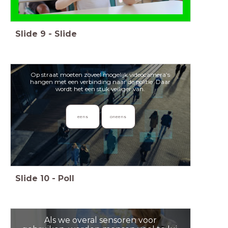
Slide
9
-
Slide
Op straat moeten zoveel mogelijk videocamera’s
hangen met een verbinding naar de politie. Daar
wordt het een stuk veiliger van.
eens
oneens
Slide
10
-
Poll
Als we overal sensoren voor