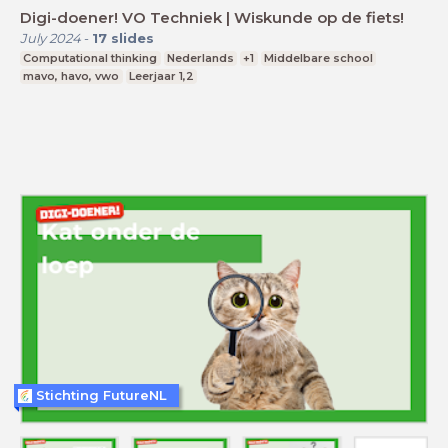
Digi-doener! VO Techniek | Wiskunde op de fiets!
July 2024
-
17
slides
Computational thinking
Nederlands
+1
Middelbare school
mavo, havo, vwo
Leerjaar 1,2
Stichting FutureNL