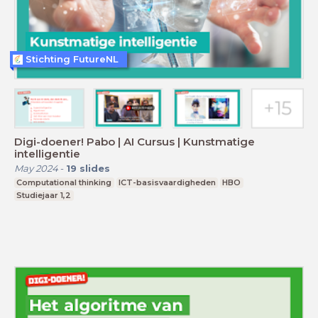
Stichting FutureNL
Digi-doener! Pabo | AI Cursus | Kunstmatige
intelligentie
May 2024
-
19
slides
Computational thinking
ICT-basisvaardigheden
HBO
Studiejaar 1,2