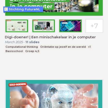
Stichting FutureNL
Digi-doener! | Een minischakelaar in je computer
March 2025
-
11
slides
Computational thinking
Oriëntatie op jezelf en de wereld
+1
Basisschool
Groep 4,5