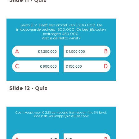
Slide
11
-
Quiz
Saim B.V. Heeft een omzet van 1.200.000. De
inkoopwaarde bedroeg. 600.000. De bedrijfskosten
bedroegen 450.000.
Wat is de Netto winst?
A
B
€ 1.200.000
€ 1.000.000
C
D
€ 600.000
€ 150.000
Slide
12
-
Quiz
Coen koopt voor € 2,99 een doosje frambozen (inc 6% btw).
Wat is de verkoopprijs exclusief btw