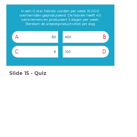
In een G star fabriek worden per week 16.000
overhemden geproduceerd. De fabriek heeft 40
werknemers en produceert 5 dagen per week.
Bereken de arbeidsproductiviteit per dag
A
B
80
400
C
D
8
100
Slide
15
-
Quiz