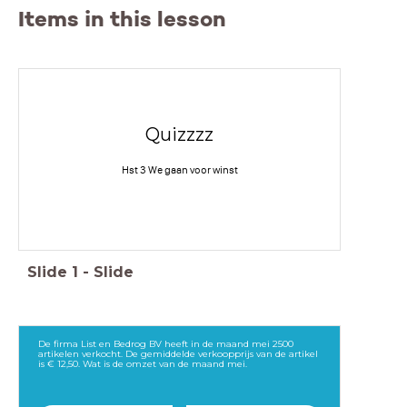
Items in this lesson
Quizzzz
Hst 3 We gaan voor winst
Slide
1
-
Slide
De firma List en Bedrog BV heeft in de maand mei 2500
artikelen verkocht. De gemiddelde verkoopprijs van de artikel
is € 12,50. Wat is de omzet van de maand mei.