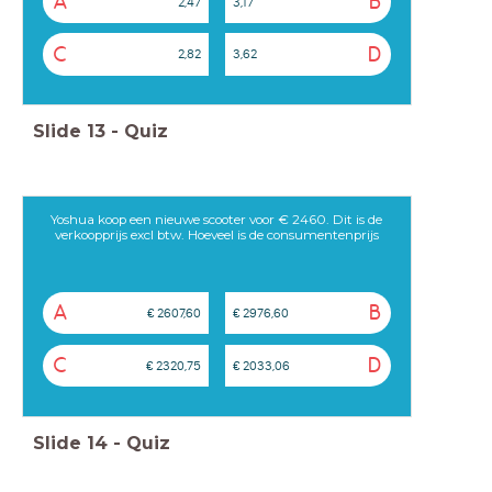
A
B
2,47
3,17
C
D
2,82
3,62
Slide
13
-
Quiz
Yoshua koop een nieuwe scooter voor € 2460. Dit is de
verkoopprijs excl btw. Hoeveel is de consumentenprijs
A
B
€ 2607,60
€ 2976,60
C
D
€ 2320,75
€ 2033,06
Slide
14
-
Quiz