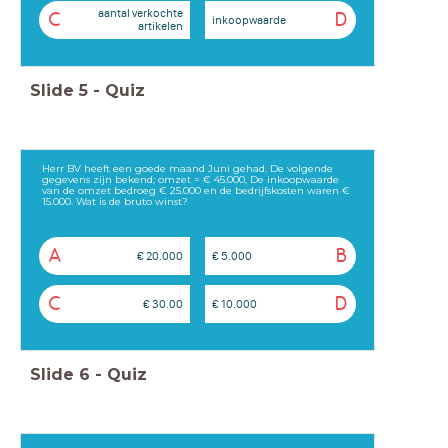
aantal verkochte
C
D
inkoopwaarde
artikelen
Slide
5
-
Quiz
Herr BV heeft een goede maand Juni gehad. De volgende
gegevens zijn bekend; omzet = € 45.000, De inkoopwaarde
van de omzet bedroeg € 25.000 en de bedrijfskosten waren €
15.000. Wat is de bruto winst?
A
B
€ 20.000
€ 5.000
C
D
€ 30.00
€ 10.000
Slide
6
-
Quiz