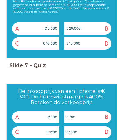
Herr BV heeft een goede maand Juni gehad. De volgende
gegevens zijn bekend; omzet = € 45.000, De inkoopwaarde
van de omzet bedroeg € 25.000 en de bedrijfskosten waren €
15.000. Wat is de Netto winst?
A
B
€ 5.000
€ 20.000
C
D
€ 10.000
€ 15.000
Slide
7
-
Quiz
De inkoopprijs van een I phone is €
300. De brutowinstmarge is 400%.
Bereken de verkoopprijs
A
B
€ 400
€ 700
C
D
€ 1200
€ 1500