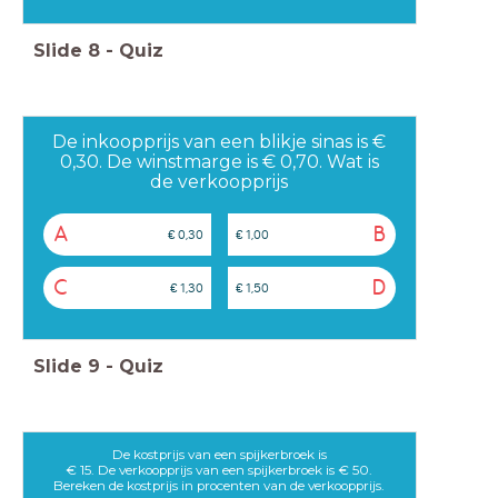
Slide
8
-
Quiz
De inkoopprijs van een blikje sinas is €
0,30. De winstmarge is € 0,70. Wat is
de verkoopprijs
A
B
€ 0,30
€ 1,00
C
D
€ 1,30
€ 1,50
Slide
9
-
Quiz
De kostprijs van een spijkerbroek is
€ 15. De verkoopprijs van een spijkerbroek is € 50.
Bereken de kostprijs in procenten van de verkoopprijs.