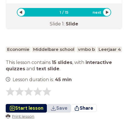
1
/
15
next
Slide
1
:
Slide
Economie
Middelbare school
vmbo b
Leerjaar 4
This lesson contains
15 slides
,
with
interactive
quizzes
and
text slide
.
Lesson duration is:
45
min
Start lesson
Save
Share
Print lesson