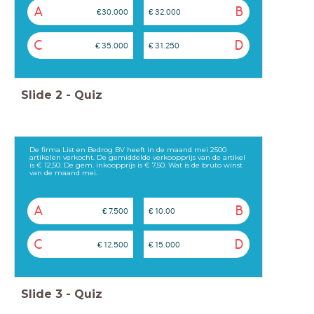
A
B
€30.000
€ 32.000
C
D
€ 35.000
€ 31.250
Slide
2
-
Quiz
De firma List en Bedrog BV heeft in de maand mei 2500
artikelen verkocht. De gemiddelde verkoopprijs van de artikel
is € 12,50. De gem. inkoopprijs is € 7,50. Wat is de bruto winst
van de maand mei.
A
B
€ 7.500
€ 10.00
C
D
€ 12.500
€ 15.000
Slide
3
-
Quiz