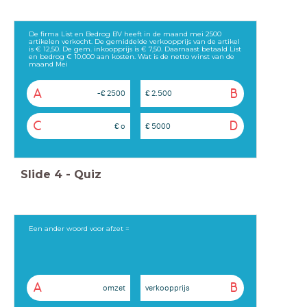
De firma List en Bedrog BV heeft in de maand mei 2500
artikelen verkocht. De gemiddelde verkoopprijs van de artikel
is € 12,50. De gem. inkoopprijs is € 7,50. Daarnaast betaald List
en bedrog € 10.000 aan kosten. Wat is de netto winst van de
maand Mei
A
B
-€ 2500
€ 2.500
C
D
€ o
€ 5000
Slide
4
-
Quiz
Een ander woord voor afzet =
A
B
omzet
verkoopprijs