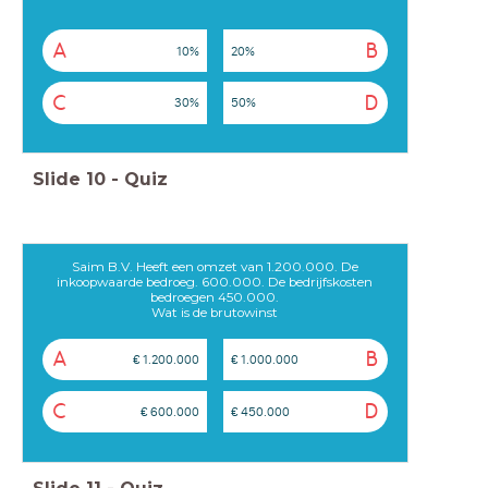
A
B
10%
20%
C
D
30%
50%
Slide
10
-
Quiz
Saim B.V. Heeft een omzet van 1.200.000. De
inkoopwaarde bedroeg. 600.000. De bedrijfskosten
bedroegen 450.000.
Wat is de brutowinst
A
B
€ 1.200.000
€ 1.000.000
C
D
€ 600.000
€ 450.000