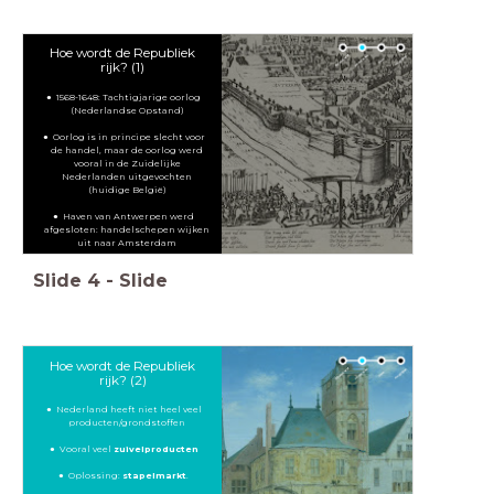
Hoe wordt de Republiek
rijk? (1)
1568-1648: Tachtigjarige oorlog
(Nederlandse Opstand)
Oorlog is in principe slecht voor
de handel, maar de oorlog werd
vooral in de Zuidelijke
Nederlanden uitgevochten
(huidige België)
Haven van Antwerpen werd
afgesloten: handelschepen wijken
uit naar Amsterdam
Slide
4
-
Slide
Hoe wordt de Republiek
rijk? (2)
Nederland heeft niet heel veel
producten/grondstoffen
Vooral veel
zuivelproducten
Oplossing:
stapelmarkt
.