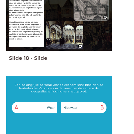
Amsterdamse kooplieden ontmoette elkaar
sinds het midden van de 16e eeuw al op
vaste tijden en op vaste plaatsen. Op den
duur waren er zoveel kooplieden dat zij een
eigen gebouw eiste.
de
beurs
had een zuilengalerij waarbij iedere
zuil genummerd was. Elke tak van handel
had zo zijn eigen zuil.
Gekochte goederen werden niet direct
doorverkocht, maar werden opgeslagen in
pakhuizen. De kooplieden wachtte tot een
koper die de hoogste prijs wilde betalen.
Bijvoorbeeld: een kooplied slaat graan op en
wacht tot er een hongersnood uitbreekt. De
uithongerende mensen zijn bereid om het
meest te betalen.
Slide
18
-
Slide
Een belangrijke oorzaak voor de economische bloei van de
Nederlandse Republiek in de zeventiende eeuw is de
geografische ligging van het gebied.
A
B
Waar
Niet waar