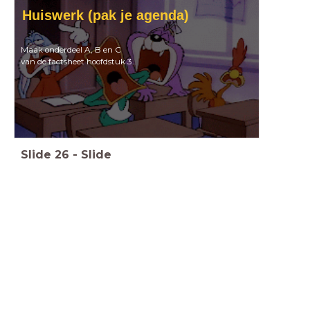
Huiswerk (pak je agenda)
Maak onderdeel A, B en C
van de factsheet hoofdstuk 3.
Slide
26
-
Slide