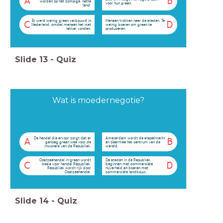
A
B
worden op het zompige, natte
voor hun graan.
land.
Er werd weinig graan verbouwd in
Mensen trokken naar de steden. Te
C
D
Nederland, omdat mensen het niet
weinig boeren om graan te
lekker vonden.
produceren.
Slide
13
-
Quiz
Wat is moedernegotie?
De handel die ervoor zorgt dat er
Amsterdam wordt de stapelmarkt
A
B
genoeg graan was voor de
en daarmee het centrum van de
inwoners van de Republiek.
wereld.
Oostzeehandel in graan wordt
De steden in de Republiek
C
D
basis voor handel Republiek.
beginnen met commerciële
Republiek wordt rijk door
nijverheid en boeren met
Oostzeehandel.
commerciële landbouw.
Slide
14
-
Quiz