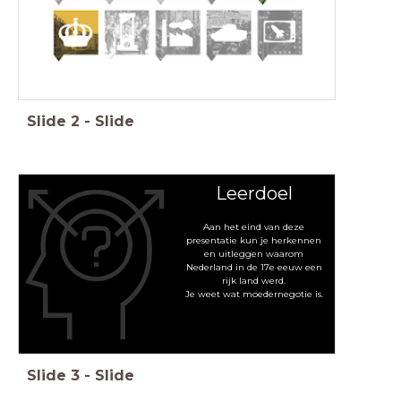
Slide
2
-
Slide
Leerdoel
Aan het eind van deze
presentatie kun je herkennen
en uitleggen waarom
Nederland in de 17e eeuw een
rijk land werd.
Je weet wat moedernegotie is.
Slide
3
-
Slide