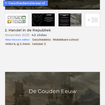
Geschiedenisleraar.nl
2. Handel in de Republiek
November 2025
-
42
slides
New lesson editor
Geschiedenis
Middelbare school
vmbo k, g, t, mavo
Leerjaar 2