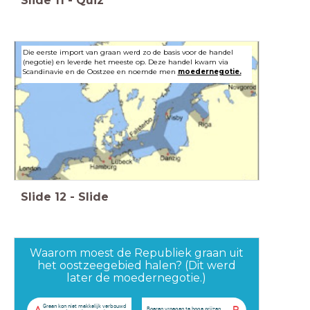
Slide
11
-
Quiz
Die eerste import van graan werd zo de basis voor de handel
(negotie) en leverde het meeste op. Deze handel kwam via
Scandinavie en de Oostzee en noemde men
moedernegotie.
Slide
12
-
Slide
Waarom moest de Republiek graan uit
het oostzeegebied halen? (Dit werd
later de moedernegotie.)
Graan kon niet makkelijk verbouwd
Boeren vroegen te hoge prijzen