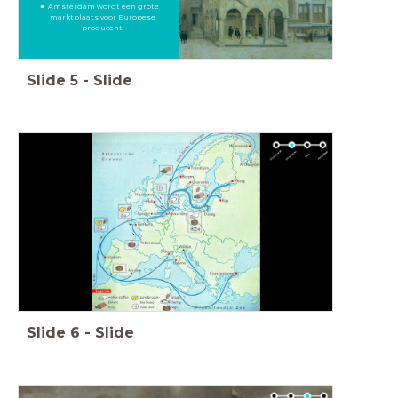
Amsterdam wordt één grote
marktplaats voor Europese
producent
Slide
5
-
Slide
Slide
6
-
Slide