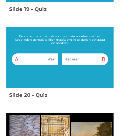
Slide
19
-
Quiz
De stapelmarkt had als voornaamste voordeel dat het
kooplieden gemakkelijker maakt om in te spelen op vraag
en aanbod.
A
B
Waar
Niet waar
Slide
20
-
Quiz