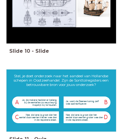
Slide
10
-
Slide
Stel, je doet onderzoek naar het aandeel van Hollandse
schepen in Oostzeehandel. Zijn de Sonttolregisters een
betrouwbare bron voor jouw onderzoek?
Ja, de makers hadden er belang
A
B
Ja, want de Deense koning zelf
bij de aantallen zo nauwkeurig
was opdrachtgever.
mogelijk bij te houden.
Nee, de kans is groot dat het
Nee, de kans is groot dat het
C
D
aantal doorvaarten kleiner was dan
aantal doorvaarten groter was dan
in de registers staat.
in de registers staat.