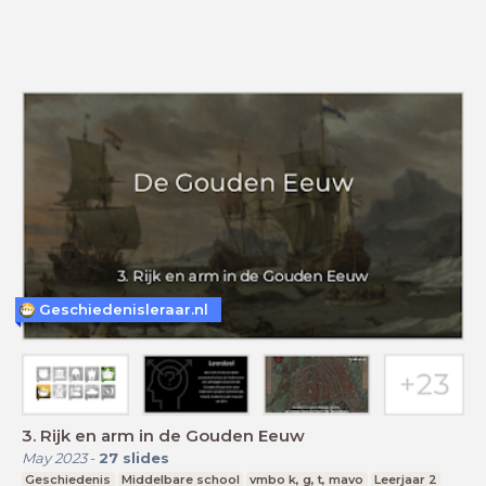
Geschiedenisleraar.nl
3. Rijk en arm in de Gouden Eeuw
May 2023
-
27
slides
Geschiedenis
Middelbare school
vmbo k, g, t, mavo
Leerjaar 2