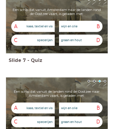
Een schip dat vanuit Amsterdam naar de landen rond
de Oostzee vaart, is geladen met:
A
B
kaas, textiel en vis
wijn en olie
C
D
specerijen
graan en hout
Slide
7
-
Quiz
Een schip dat vanuit de landen rond de Oostzee naar
Amsterdam vaart, is geladen met:
A
B
kaas, textiel en vis
wijn en olie
C
D
specerijen
graan en hout