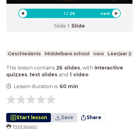
1
/
26
next
Slide
1
:
Slide
Geschiedenis
Middelbare school
vwo
Leerjaar 2
This lesson contains
26 slides
,
with
interactive
quizzes
,
text slides
and
1 video
.
Lesson duration is:
60
min
Start lesson
Save
Share
Print lesson