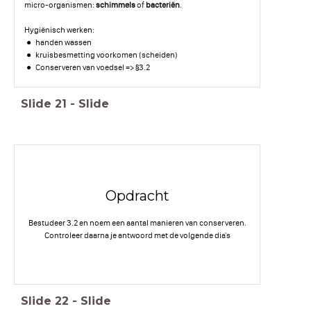
micro-organismen:
schimmels
of
bacteriën
.
Hygiënisch werken:
handen wassen
kruisbesmetting voorkomen (scheiden)
Conserveren van voedsel => §3.2
Slide
21
-
Slide
Opdracht
Bestudeer 3.2 en noem een aantal manieren van conserveren.
Controleer daarna je antwoord met de volgende dia's
Slide
22
-
Slide