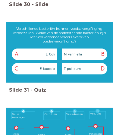
Slide
30
-
Slide
Verschillende bacteriën kunnen voedselvergiftiging
veroorzaken. Welke van de onderstaande bacteriën zijn
veelvoorkomende veroorzakers van
voedselvergiftiging?
A
B
E. Coli
M. vanniellii
C
D
E. faecalis
T. pallidum
Slide
31
-
Quiz
Vacuum
Vriesdrogen
Suiker
Verhitten
toevoegen
Peterselie
Jam
Koffie
Melk