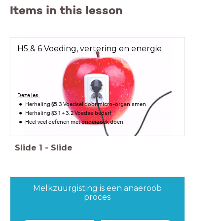
Items in this lesson
H5 & 6 Voeding, vertering en energie
Deze les:
Herhaling §5.3 Voedsel door micro-organismen
Herhaling §3.1 + 3.2 Voedselbederf
Heel veel oefenen met onderzoek doen
Slide
1
-
Slide
Melkzuurgisting is een anaeroob
proces