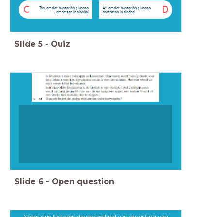
C
D
Toe, omdat bacteriën glucose
Af, omdat bacteriën glucose
omzetten in alcohol
omzetten in alcohol
Slide
5
-
Quiz
Slide
6
-
Open question
Noem drie factoren die de snelheid van de gisting van