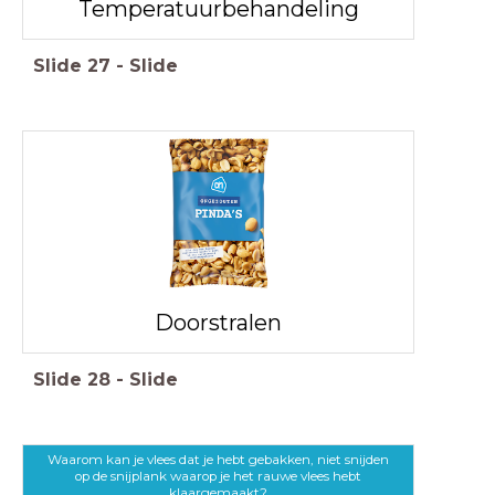
Temperatuurbehandeling
Slide
27
-
Slide
Doorstralen
Slide
28
-
Slide
Waarom kan je vlees dat je hebt gebakken, niet snijden
op de snijplank waarop je het rauwe vlees hebt
klaargemaakt?