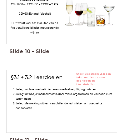
C6H12O6 -> 2 C2H6O + 2 CO2 + 2 ATP
C2H6O: Ethanol (alcohol)
CO2 wordt voor het afsluiten van de
fles verwijderd bij niet-mousserende
wijnen
Slide
10
-
Slide
Check Classroom voor een
§3.1 + 3.2 Leerdoelen
tabel met leerdoelen,
begrippen en
binastabellen!
Je legt uit hoe voedselinfectie en voedselvergiftiging ontstaan
Je legt uit hoe je voedselinfectie door micro-organismen en virussen kunt
tegen gaan
Je legt de werking uit van verschillende technieken om voedsel te
conserveren