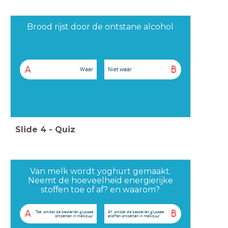
Brood rijst door de ontstane alcohol
A
B
Waar
Niet waar
Slide
4
-
Quiz
Van melk wordt yoghurt gemaakt.
Neemt de hoeveelheid energierijke
stoffen toe of af? en waarom?
A
B
Toe, omdat de bacteriën glucose
Af, omdat de bacteriën glucose
omzetten in melkzuur
stoffen omzetten in melkzuur