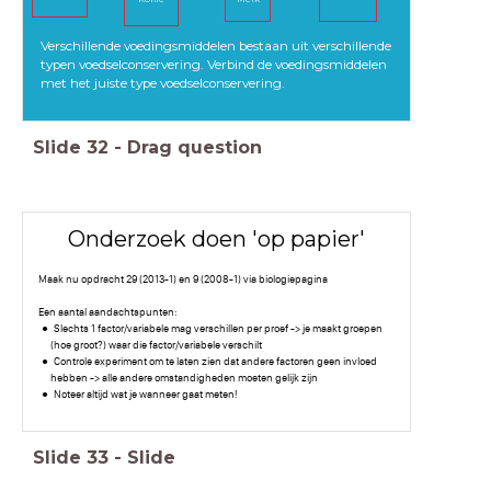
Verschillende voedingsmiddelen bestaan uit verschillende
typen voedselconservering. Verbind de voedingsmiddelen
met het juiste type voedselconservering.
Slide
32
-
Drag question
Onderzoek doen 'op papier'
Maak nu opdracht 29 (2013-1) en 9 (2008-1) via biologiepagina
Een aantal aandachtspunten:
Slechts 1 factor/variabele mag verschillen per proef -> je maakt groepen
(hoe groot?) waar die factor/variabele verschilt
Controle experiment om te laten zien dat andere factoren geen invloed
hebben -> alle andere omstandigheden moeten gelijk zijn
Noteer altijd wat je wanneer gaat meten!
Slide
33
-
Slide