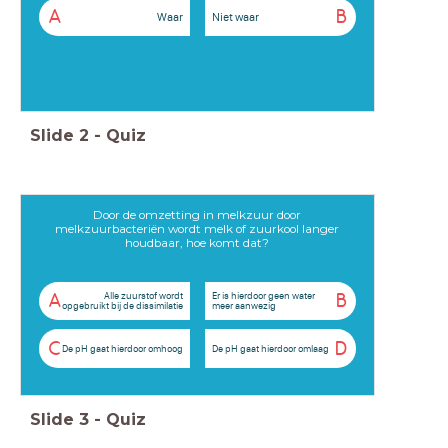
A
B
Waar
Niet waar
Slide
2
-
Quiz
Door de omzetting in melkzuur door
melkzuurbacteriën wordt melk of zuurkool langer
houdbaar, hoe komt dat?
Alle zuurstof wordt
Er is hierdoor geen water
A
B
opgebruikt bij de dissimilatie
meer aanwezig
C
D
De pH gaat hierdoor omhoog
De pH gaat hierdoor omlaag
Slide
3
-
Quiz