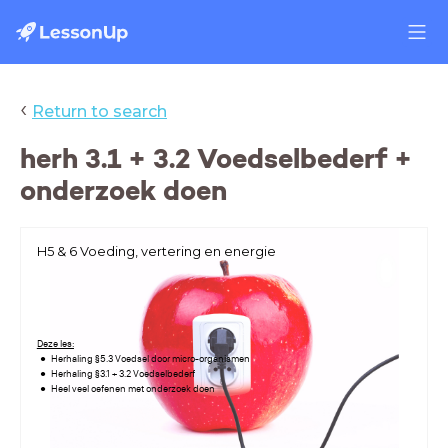
‹
Return to search
herh 3.1 + 3.2 Voedselbederf +
onderzoek doen
H5 & 6 Voeding, vertering en energie
Deze les:
Herhaling §5.3 Voedsel door micro-organismen
Herhaling §3.1 + 3.2 Voedselbederf
Heel veel oefenen met onderzoek doen