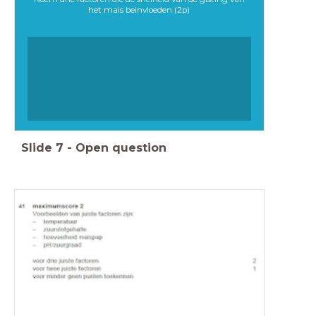
het mais beinvloeden (2p)
Slide
7
-
Open question