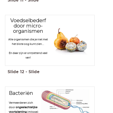
Slide
11
-
Slide
Voedselbederf
door micro-
organismen
Alle organismen die je niet met
het blote oog kunt zien...
En daar zijn er ontzettend veel
van!
Slide
12
-
Slide
Bacteriën
Vermeerderen zich
door
ongeslachtelijke
voortplanting
(mitose)