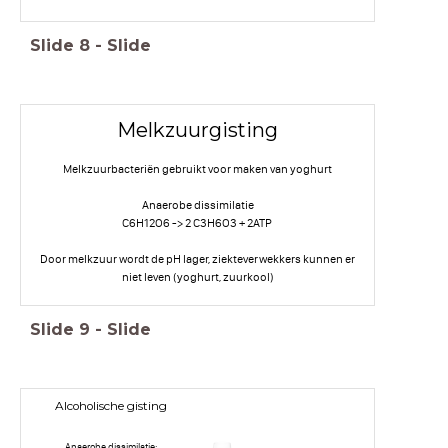
Slide
8
-
Slide
Melkzuurgisting
Melkzuurbacteriën gebruikt voor maken van yoghurt
Anaerobe dissimilatie
C6H12O6 -> 2 C3H6O3 + 2ATP
Door melkzuur wordt de pH lager, ziekteverwekkers kunnen er
niet leven (yoghurt, zuurkool)
Slide
9
-
Slide
Alcoholische gisting
Anaerobe dissimilatie: