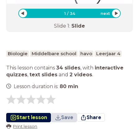
1
/
34
next
Slide
1
:
Slide
Biologie
Middelbare school
havo
Leerjaar 4
This lesson contains
34 slides
,
with
interactive
quizzes
,
text slides
and
2 videos
.
Lesson duration is:
80
min
Start lesson
Save
Share
Print lesson