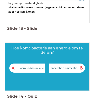
bij gunstige omstandigheden.
Alle bacteriën in een
kolonie
zijn genetisch identiek aan elkaar,
ze zijn elkaars
klonen
.
Slide
13
-
Slide
Hoe komt bacterie aan energie om te
delen?
A
B
aerobe dissimilatie
anaerobe dissimilatie
Slide
14
-
Quiz