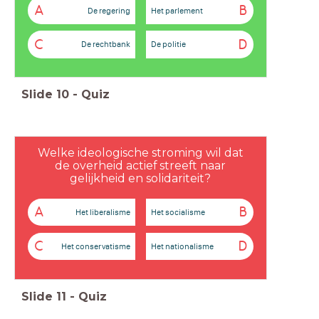
A
B
De regering
Het parlement
C
D
De rechtbank
De politie
Slide
10
-
Quiz
Welke ideologische stroming wil dat
de overheid actief streeft naar
gelijkheid en solidariteit?
A
B
Het liberalisme
Het socialisme
C
D
Het conservatisme
Het nationalisme
Slide
11
-
Quiz