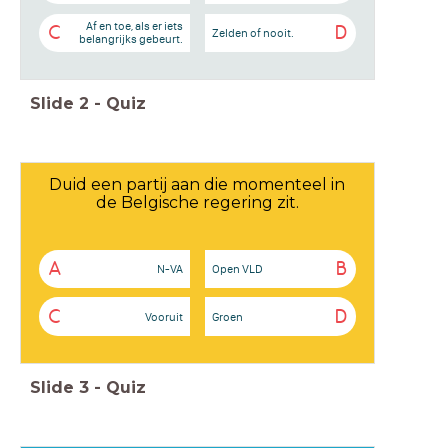
Af en toe, als er iets
C
D
Zelden of nooit.
belangrijks gebeurt.
Slide
2
-
Quiz
Duid een partij aan die momenteel in
de Belgische regering zit.
A
B
N-VA
Open VLD
C
D
Vooruit
Groen
Slide
3
-
Quiz