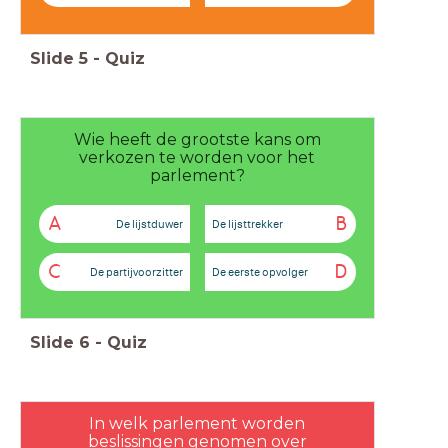
Slide
5
-
Quiz
Wie heeft de grootste kans om
verkozen te worden voor het
parlement?
A
B
De lijstduwer
De lijsttrekker
C
D
De partijvoorzitter
De eerste opvolger
Slide
6
-
Quiz
In welk parlement worden
beslissingen genomen over