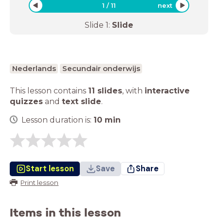
1
/
11
next
Slide
1
:
Slide
Nederlands
Secundair onderwijs
This lesson contains
11 slides
,
with
interactive
quizzes
and
text slide
.
Lesson duration is:
10
min
Start lesson
Save
Share
Print lesson
Items in this lesson