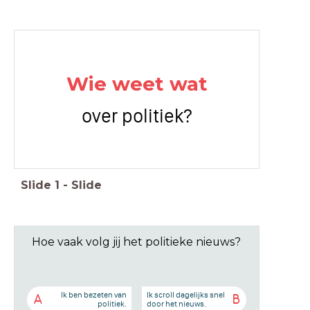
Wie weet wat
over politiek?
Slide
1
-
Slide
Hoe vaak volg jij het politieke nieuws?
Ik ben bezeten van
Ik scroll dagelijks snel
A
B
politiek.
door het nieuws.