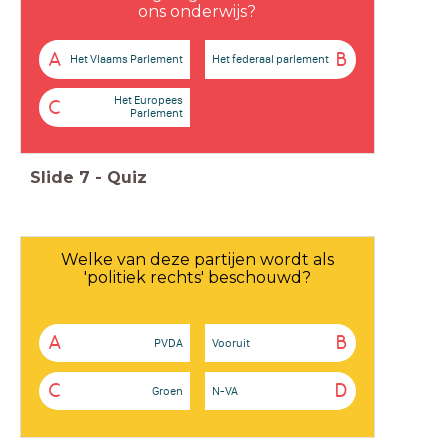
ons onderwijs?
A
B
Het Vlaams Parlement
Het federaal parlement
Het Europees
C
Parlement
Slide
7
-
Quiz
Welke van deze partijen wordt als
'politiek rechts' beschouwd?
A
B
PVDA
Vooruit
C
D
Groen
N-VA