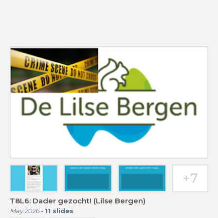
T8L6: Dader gezocht! (Lilse Bergen)
May 2026
-
11
slides