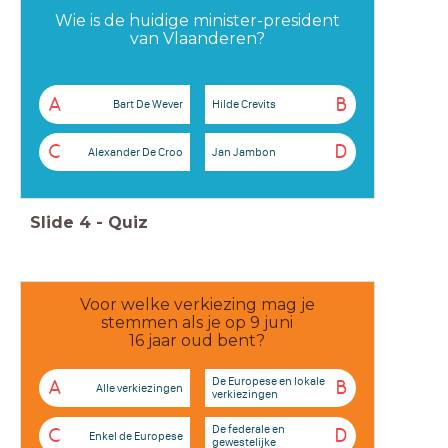
Wie is de huidige minister-president
van Vlaanderen?
A
B
Bart De Wever
Hilde Crevits
C
D
Alexander De Croo
Jan Jambon
Slide
4
-
Quiz
Voor welke verkiezing mag je
stemmen als je op 9 juni
16 jaar oud bent?
De Europese en lokale
A
B
Alle verkiezingen
verkiezingen
De federale en
C
D
Enkel de Europese
gewestelijke