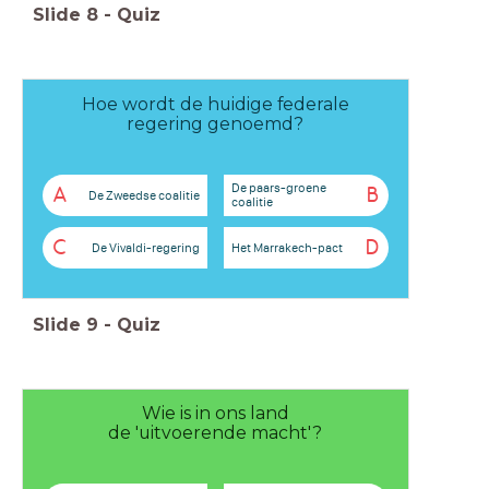
Slide
8
-
Quiz
Hoe wordt de huidige federale
regering genoemd?
De paars-groene
A
B
De Zweedse coalitie
coalitie
C
D
De Vivaldi-regering
Het Marrakech-pact
Slide
9
-
Quiz
Wie is in ons land
de 'uitvoerende macht'?