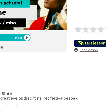
t achteraf
ne
w / mbo
next
Start lesson
de
Print lesson
-
Slide
e creatieve opdracht na het festivalbezoek.