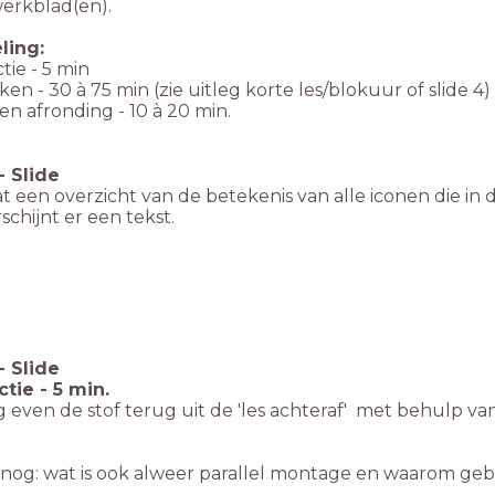
werkblad(en).
ling:
tie - 5 min
ken - 30 à 75 min (zie uitleg korte les/blokuur of slide 4)
en afronding - 10 à 20 min.
-
Slide
at een overzicht van de betekenis van alle iconen die in
rschijnt er een tekst.
-
Slide
tie - 5 min.
 even de stof terug uit de 'les achteraf' met behulp va
nog: wat is ook alweer parallel montage en waarom gebru