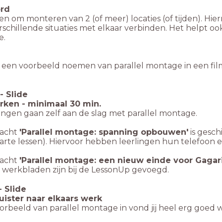
rd
n om monteren van 2 (of meer) locaties (of tijden). Hie
schillende situaties met elkaar verbinden. Het helpt o
e.
 een voorbeeld noemen van parallel montage in een fil
-
Slide
rken - minimaal 30 min.
ingen gaan zelf aan de slag met parallel montage.
racht
'Parallel montage: spanning opbouwen'
is gesch
arte lessen). Hiervoor hebben leerlingen hun telefoon 
racht
'Parallel montage: een nieuw einde voor Gagar
e werkbladen zijn bij de LessonUp gevoegd.
-
Slide
luister naar elkaars werk
orbeeld van parallel montage in vond jij heel erg goe