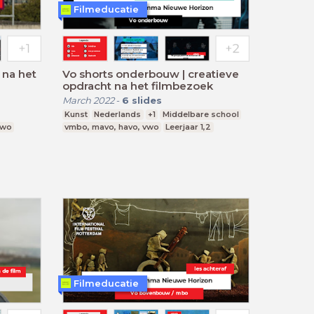
Filmeducatie
 na het
Vo shorts onderbouw | creatieve
opdracht na het filmbezoek
March 2022
-
6
slides
Kunst
Nederlands
+1
Middelbare school
vwo
vmbo, mavo, havo, vwo
Leerjaar 1,2
Filmeducatie