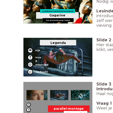
Nodig: 
Lesinde
creatieve opdracht achteraf
Gagarine
introduc
zelf wer
Vo bovenbouw / mbo
viewing 
Slide
2
Legenda
Hier sta
klikt, ve
Kijk
Vraa
g
Antwoord
Opdracht
Slide
3
Introduc
Haal nog
Vraag 1
Weet je 
parallel montage