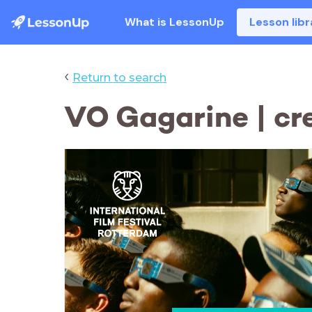
What is LessonUp
Lesson libr
‹
Return to search
VO Gagarine | cr