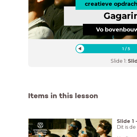
creatieve opdrach
Gagari
Vo bovenbou
1
/
5
Slide
1
:
Sli
Items in this lesson
Slide
1
Dit is d