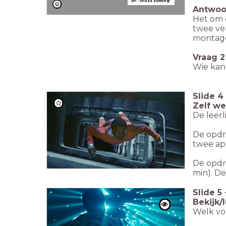
of: 'cross cutting'
Antwoo
Het om e
twee ver
montag
Vraag 2
Wie kan
Slide
4
Zelf we
De leerl
De opd
twee ap
De opd
min). D
Slide
5
Bekijk/
Welk vo