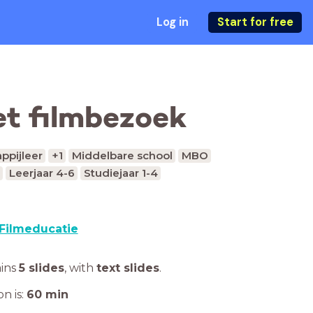
Log in
Start for free
et filmbezoek
ppijleer
+1
Middelbare school
MBO
Leerjaar 4-6
Studiejaar 1-4
Filmeducatie
ains
5 slides
,
with
text slides
.
n is:
60
min