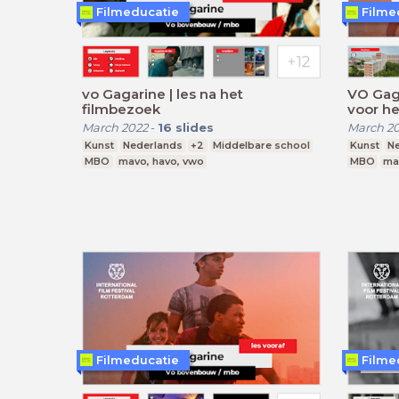
Filmeducatie
Filme
vo Gagarine | les na het
VO Gaga
filmbezoek
voor he
March 2022
-
16
slides
March 2
Kunst
Nederlands
+2
Middelbare school
Kunst
N
MBO
mavo, havo, vwo
MBO
ma
Filmeducatie
Filme