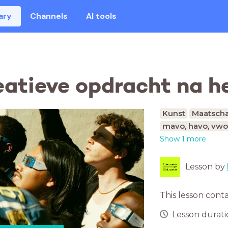
ary
Channels
AI tools
eatieve opdracht na h
Kunst
Maatscha
mavo, havo, vwo
Show 1 more
Lesson by
This lesson cont
Lesson duratio