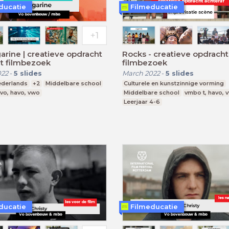
ducatie
Filmeducatie
rine | creatieve opdracht
Rocks - creatieve opdracht
t filmbezoek
filmbezoek
022
-
5
slides
March 2022
-
5
slides
ederlands
+2
Middelbare school
Culturele en kunstzinnige vorming
vo, havo, vwo
Middelbare school
vmbo t, havo, 
Leerjaar 4-6
ducatie
Filmeducatie