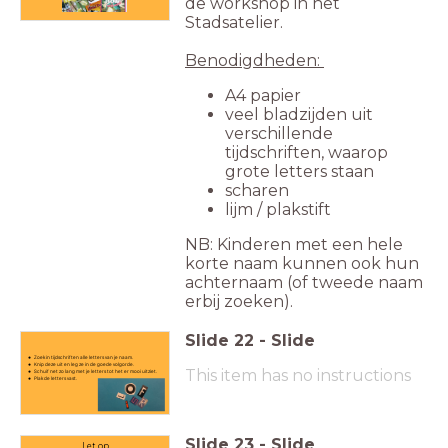
de workshop in het
Stadsatelier.
Benodigdheden:
A4 papier
veel bladzijden uit
verschillende
tijdschriften, waarop
grote letters staan
scharen
lijm / plakstift
NB: Kinderen met een hele
korte naam kunnen ook hun
achternaam (of tweede naam
erbij zoeken).
Slide
22
-
Slide
Zoek in tijdschriften alle letters
van je naam.
Knip deze uit en leg ze in de goede volgorde.
This item has no instructions
Schuif net zo lang met je letters tot het er mooi uitziet.
Plak de letters vast.
Slide
23
-
Slide
Let op