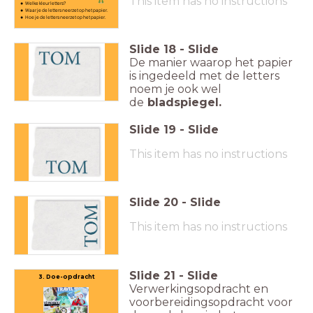
This item has no instructions
Welke kleur letters?
Waar je de letters neerzet op het papier.
Hoe je de letters neerzet op het papier.
Slide
18
-
Slide
De manier waarop het papier
is ingedeeld met de letters
noem je ook wel
de
bladspiegel.
Slide
19
-
Slide
This item has no instructions
Slide
20
-
Slide
This item has no instructions
Slide
21
-
Slide
3. Doe-opdracht
Verwerkingsopdracht en
voorbereidingsopdracht voor