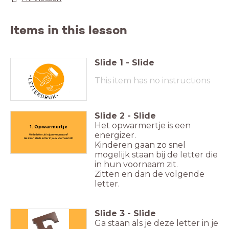
Items in this lesson
Slide
1
-
Slide
This item has no instructions
Slide
2
-
Slide
Het opwarmertje is een
1. Opwarmertje
energizer.
Welke letter zit in jouw voornaam?
Ga staan als de letter in jouw voornaam zit!
Kinderen gaan zo snel
mogelijk staan bij de letter die
in hun voornaam zit.
Zitten en dan de volgende
letter.
Slide
3
-
Slide
Ga staan als je deze letter in je