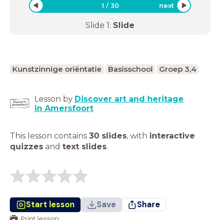
1
/
30
next
Slide
1
:
Slide
Kunstzinnige oriëntatie
Basisschool
Groep 3,4
Lesson by
Discover art and heritage
in Amersfoort
This lesson contains
30 slides
,
with
interactive
quizzes
and
text slides
.
Start lesson
Save
Share
Print lesson