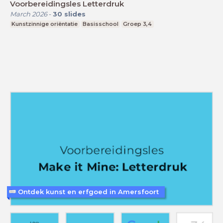
Voorbereidingsles Letterdruk
March 2026
-
30
slides
Kunstzinnige oriëntatie
Basisschool
Groep 3,4
Ontdek kunst en erfgoed in Amersfoort