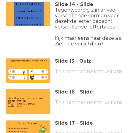
Slide
14
-
Slide
Tegenwoordig zijn er veel
verschillende vormen voor
dezelfde letter bedacht:
verschillende lettertypes.
Kijk maar eens naar deze a's.
Zie jij de verschillen?
Slide
15
-
Quiz
Welke van deze letters hoort er niet bij?
This item has no instructions
A
B
C
D
Slide
16
-
Slide
Je wilt je naam mooi op een
papier zetten.
This item has no instructions
Waar moet je dan over
nadenken?
Slide
17
-
Slide
Je moet kiezen....
Welke soort letters?
Welke maat letters?