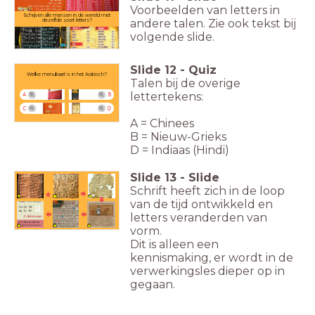
Voorbeelden van letters in
Schrijven alle mensen in de wereld met
andere talen. Zie ook tekst bij
dezelfde soort letters?
volgende slide.
Slide
12
-
Quiz
Welke menukaart is in het Arabisch?
Talen bij de overige
lettertekens:
A
B
C
D
A = Chinees
B = Nieuw-Grieks
D = Indiaas (Hindi)
Slide
13
-
Slide
Schrift heeft zich in de loop
van de tijd ontwikkeld en
letters veranderden van
vorm.
Dit is alleen een
kennismaking, er wordt in de
verwerkingsles dieper op in
gegaan.