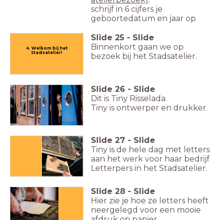
schrijf in 6 cijfers je
geboortedatum en jaar op
Slide
25
-
Slide
Binnenkort gaan we op
4. Welkom bij het
Stadsatelier!
bezoek bij het Stadsatelier.
Slide
26
-
Slide
Dit is Tiny Risselada.
Tiny is ontwerper en drukker.
tot ziens bij Letterpers!
Slide
27
-
Slide
Tiny is de hele dag met letters
aan het werk voor haar bedrijf
Letterpers in het Stadsatelier.
Slide
28
-
Slide
Hier zie je hoe ze letters heeft
neergelegd voor een mooie
afdruk op papier.