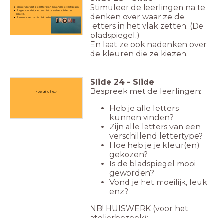
Stimuleer de leerlingen na te
Zorg ervoor dat al je letters van een ander lettertype zijn.
Zorg ervoor dat je letters niet te veel verschillen in
grootte.
denken over waar ze de
Zorg voor een mooie plek op het blad.
letters in het vlak zetten. (De
bladspiegel.)
En laat ze ook nadenken over
de kleuren die ze kiezen.
Slide
24
-
Slide
Bespreek met de leerlingen:
Hoe ging het?
Heb je alle letters
kunnen vinden?
Zijn alle letters van een
verschillend lettertype?
Hoe heb je je kleur(en)
gekozen?
Is de bladspiegel mooi
geworden?
Vond je het moeilijk, leuk
enz?
NB!
HUISWERK (voor het
atelierbezoek)
: