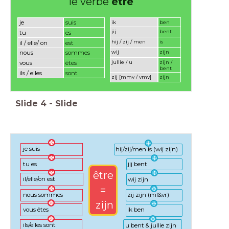
le verbe
être
ik
ben
je
suis
jij
bent
tu
es
hij / zij / men
is
il / elle/ on
est
wij
zijn
nous
sommes
jullie / u
zijn /
vous
êtes
bent
ils / elles
sont
zij [mmv / vmv]
zijn
Slide
4
-
Slide
je suis
hij/zij/men is (wij zijn)
tu es
jij bent
être
il/elle/on est
wij zijn
=
nous sommes
zij zijn (ml&vr)
zijn
vous êtes
ik ben
ils/elles sont
u bent & jullie zijn