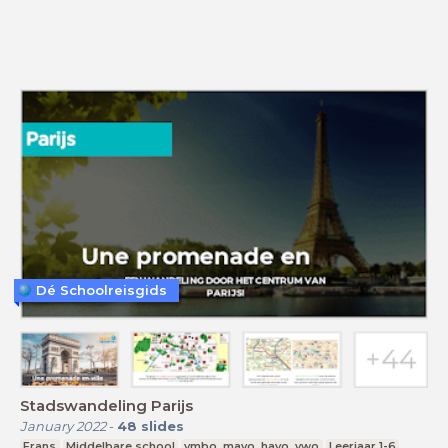
Dé Schoolreisgids
Stadswandeling Parijs
January 2022
-
48
slides
Frans
Middelbare school
vmbo, mavo, havo, vwo
Leerjaar 1-6