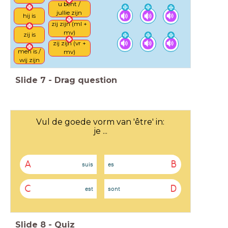
u bent /
jullie zijn
hij is
zij zijn (ml +
mv)
zij is
zij zijn (vr +
men is /
mv)
wij zijn
Slide
7
-
Drag question
Vul de goede vorm van 'être' in:
je ...
A
B
suis
es
C
D
est
sont
Slide
8
-
Quiz