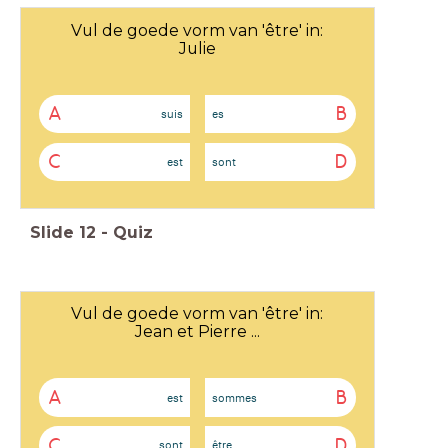
Vul de goede vorm van 'être' in:
Julie
A
B
suis
es
C
D
est
sont
Slide
12
-
Quiz
Vul de goede vorm van 'être' in:
Jean et Pierre ...
A
B
est
sommes
C
D
sont
être