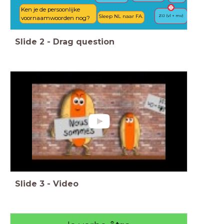
Ken je de persoonlijke
Sleep NL naar FA.
ZIJ (vl + mv)
voornaamwoorden nog?
Slide
2
-
Drag question
Slide
3
-
Video