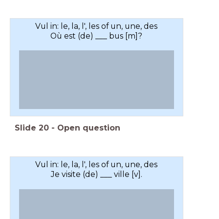
Vul in: le, la, l', les of un, une, des
Où est (de) ___ bus [m]?
Slide
20
-
Open question
Vul in: le, la, l', les of un, une, des
Je visite (de) ___ ville [v].