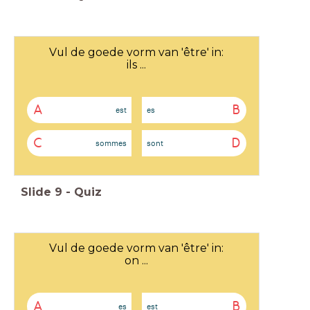
Vul de goede vorm van 'être' in:
ils ...
A
B
est
es
C
D
sommes
sont
Slide
9
-
Quiz
Vul de goede vorm van 'être' in:
on ...
A
B
es
est