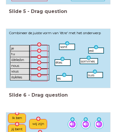
Slide
5
-
Drag question
Combineer de juiste vorm van 'être' met het onderwerp
sont
je
est
tu
il/elle/on
sommes
êtes
nous
vous
suis
ils/elles
es
Slide
6
-
Drag question
Ik ben
wij zijn
jij bent