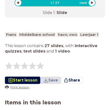
1
/
27
next
Slide
1
:
Slide
Frans
Middelbare school
havo, vwo
Leerjaar 1
This lesson contains
27 slides
,
with
interactive
quizzes
,
text slides
and
1 video
.
Start lesson
Save
Share
Print lesson
Items in this lesson