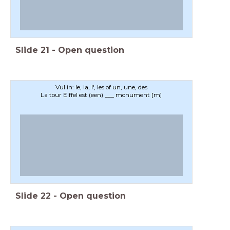
Slide
21
-
Open question
Vul in: le, la, l', les of un, une, des
La tour Eiffel est (een) ___ monument [m]
Slide
22
-
Open question