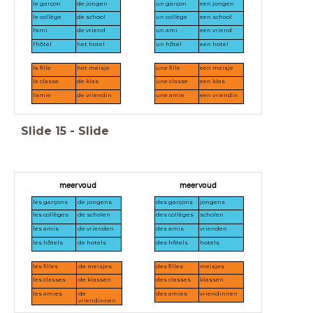
le garçon
de jongen
un garçon
een jongen
le collège
de school
un collège
een school
l'ami
de vriend
un ami
een vriend
l'hôtel
het hotel
un hôtel
een hotel
la fille
het meisje
une fille
een meisje
la classe
de klas
une classe
een klas
l'amie
de vriendin
une amie
een vriendin
Slide
15
-
Slide
meervoud
meervoud
les garçons
de jongens
des garçons
jongens
les collèges
de scholen
des collèges
scholen
les amis
de vrienden
des amis
vrienden
les hôtels
de hotels
des hôtels
hotels
les filles
de meisjes
des filles
meisjes
les classes
de klassen
des classes
klassen
les amies
de
des amies
vriendinnen
vriendinnen