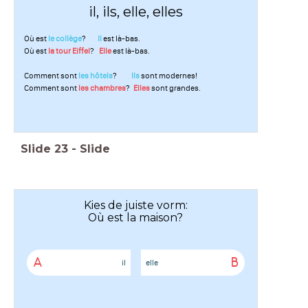
il, ils, elle, elles
Où est
le collège
?
Il
est là-bas.
Où est
la tour Eiffel
?
Elle
est là-bas.
Comment sont
les hôtels
?
Ils
sont modernes!
Comment sont
les chambres
?
Elles
sont grandes.
Slide
23
-
Slide
Kies de juiste vorm:
Où est la maison?
A
B
il
elle