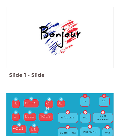
Slide
1
-
Slide
IK
JIJ
ELLES
TU
O
JE
N
IL
ELLE
NOUS
ZIJ (1
U / JULLIE
HIJ
persoon)
VOUS
ILS
WIJ / MEN
ZIJ (ml + mv)
WIJ