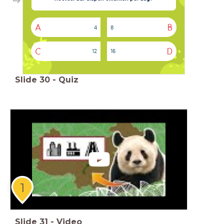
A
B
4
8
C
D
12
16
Slide
30
-
Quiz
1
Slide
31
-
Video