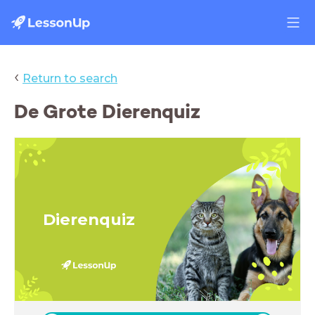
‹
Return to search
De Grote Dierenquiz
Dierenquiz