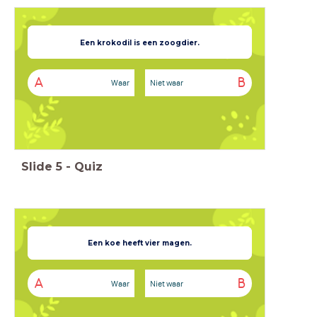
Het populairste
Een krokodil is een zoogdier.
huisdier in Nederland is een kat.
A
B
Waar
Niet waar
Slide
5
-
Quiz
Het populairste
Een koe heeft vier magen.
huisdier in Nederland is een kat.
A
B
Waar
Niet waar