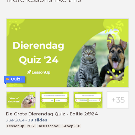
Quiz!
De Grote Dierendag Quiz - Editie 2🐽24
July 2024
-
39
slides
LessonUp
NT2
Basisschool
Groep 5-8