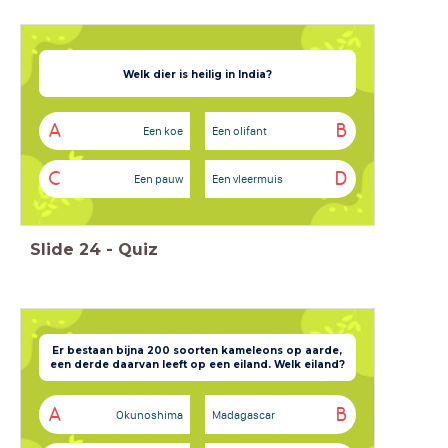
Welk dier is heilig in India?
A
B
Een koe
Een olifant
C
D
Een pauw
Een vleermuis
Slide
24
-
Quiz
Er bestaan bijna 200 soorten kameleons op aarde,
een derde daarvan leeft op een eiland. Welk eiland?
A
B
Okunoshima
Madagascar