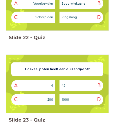
A
B
Vogelbekdier
Spoorwiekgans
C
D
Schorpioen
Ringslang
Slide
22
-
Quiz
Hoeveel poten heeft een duizendpoot?
A
B
4
42
C
D
200
1000
Slide
23
-
Quiz