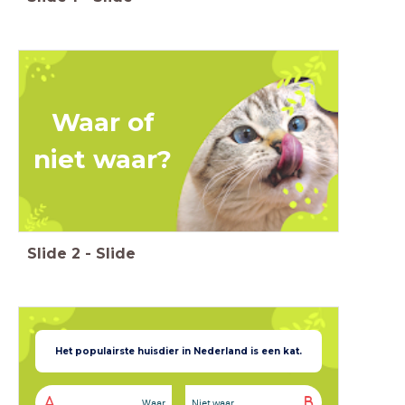
niet waar?
Slide
2
-
Slide
Het populairste
huisdier in Nederland is een kat.
A
B
Waar
Niet waar