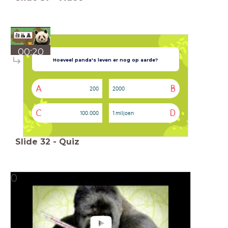
00:20
Hoeveel panda's leven er nog op aarde?
A
B
200
2000
C
D
100.000
1 miljoen
Slide
32
-
Quiz
0