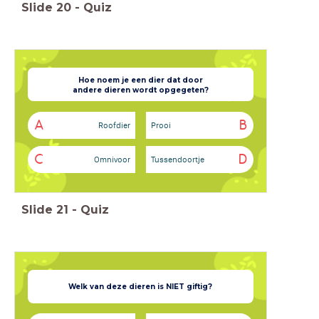
Slide
20
-
Quiz
andere dieren wordt opgegeten?
A
B
Roofdier
Prooi
C
D
Omnivoor
Tussendoortje
Slide
21
-
Quiz
Welk van deze dieren is NIET giftig?