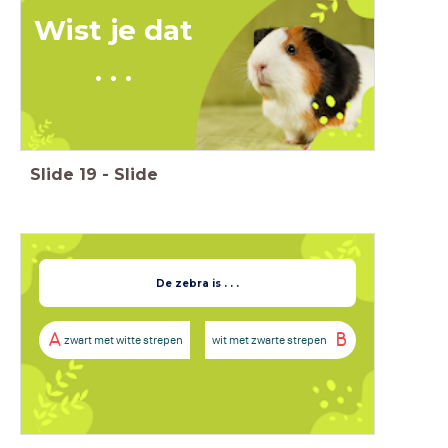
Wist je dat
. . .
Slide
19
-
Slide
De zebra is . . .
A
B
zwart met witte strepen
wit met zwarte strepen