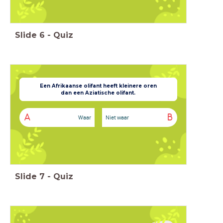
Slide
6
-
Quiz
Een Afrikaanse olifant heeft kleinere oren
Het populairste
huisdier in Nederland is een kat.
dan een Aziatische olifant.
A
B
Waar
Niet waar
Slide
7
-
Quiz