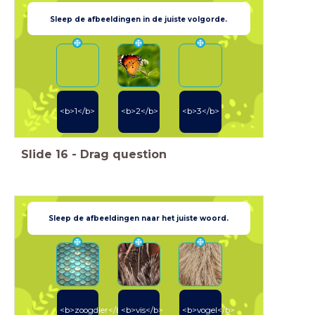
Sleep de afbeeldingen in de juiste volgorde.
<b>1</b>
<b>2</b>
<b>3</b>
Slide
16
-
Drag question
Sleep de afbeeldingen naar het juiste woord.
<b>zoogdier</b>
<b>vis</b>
<b>vogel</b>