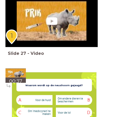
1
Slide
27
-
Video
00:37
Waarom wordt op de neushoorn gejaagd?
Om andere dieren te
A
B
Voor de huid
beschermen
Om 'medicijnen' te
C
D
Voor de lol
maken