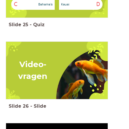
C
D
Bahama’s
Kauai
Slide
25
-
Quiz
Video-
vragen
Slide
26
-
Slide