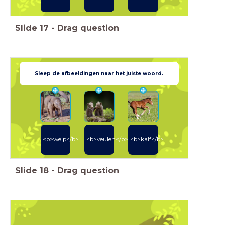
Slide
17
-
Drag question
Sleep de afbeeldingen naar het juiste woord.
<b>welp</b>
<b>veulen</b>
<b>kalf</b>
Slide
18
-
Drag question