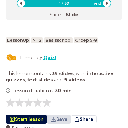
1
/
39
next
Slide
1
:
Slide
LessonUp
NT2
Basisschool
Groep 5-8
Lesson by
Quiz!
This lesson contains
39 slides
,
with
interactive
quizzes
,
text slides
and
9 videos
.
Lesson duration is:
30
min
Start lesson
Save
Share
Print lesson