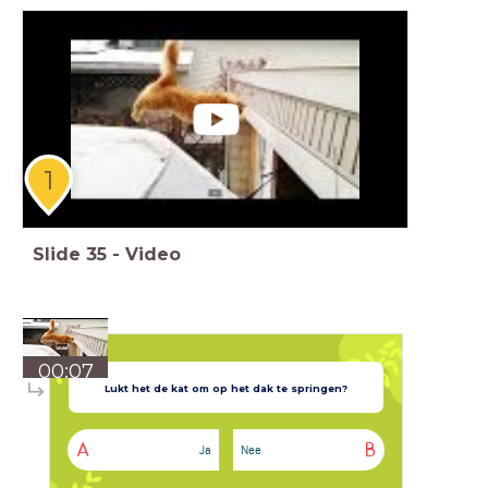
1
Slide
35
-
Video
00:07
Lukt het de kat om op het dak te springen?
A
B
Ja
Nee