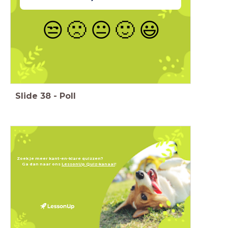
😒
🙁
😐
🙂
😃
Slide
38
-
Poll
Zoek je meer kant-en-klare quizzen?
Ga dan naar ons
LessonUp Quiz-kanaal
!