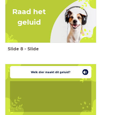
Raad
het
geluid
Slide
8
-
Slide
Welk dier maakt dit geluid?