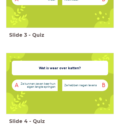
Slide
3
-
Quiz
Het populairste
Wat is waar over katten?
huisdier in Nederland is een kat.
Ze kunnen zeven keer hun
A
B
Ze hebben negen levens
eigen lengte springen
Slide
4
-
Quiz