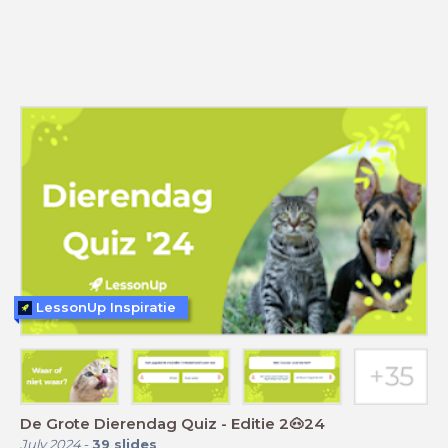
LessonUp Inspiratie
De Grote Dierendag Quiz - Editie 2🐽24
July 2024
-
39
slides