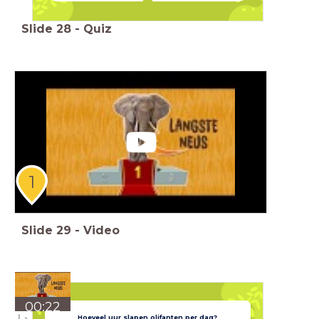
Slide
28
-
Quiz
1
Slide
29
-
Video
00:22
Hoeveel uur slapen olifanten per dag?