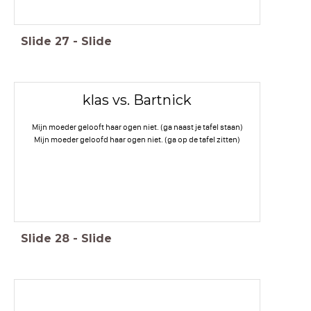
Slide
27
-
Slide
klas vs. Bartnick
Mijn moeder gelooft haar ogen niet. (ga naast je tafel staan)
Mijn moeder geloofd haar ogen niet. (ga op de tafel zitten)
Slide
28
-
Slide