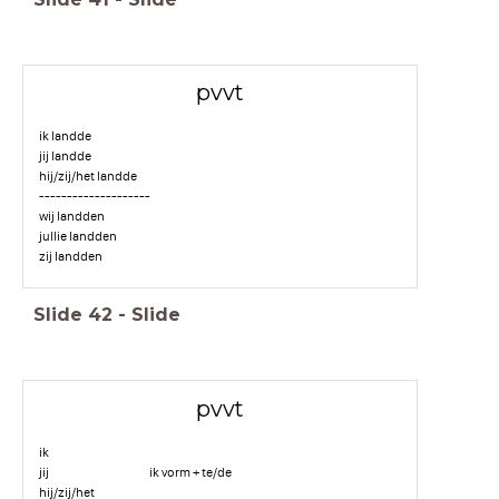
pvvt
ik landde
jij landde
hij/zij/het landde
--------------------
wij landden
jullie landden
zij landden
Slide
42
-
Slide
pvvt
ik
jij ik vorm + te/de
hij/zij/het