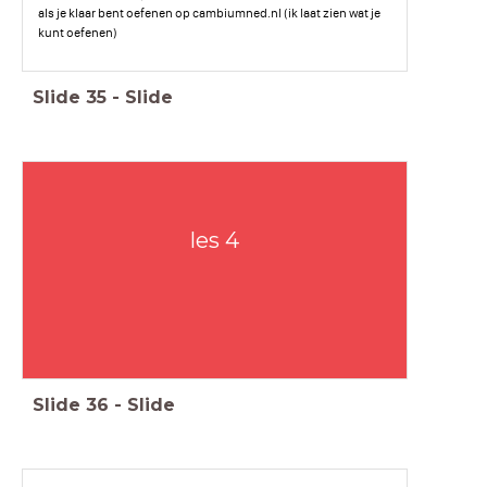
als je klaar bent oefenen op cambiumned.nl (ik laat zien wat je
kunt oefenen)
Slide
35
-
Slide
les 4
Slide
36
-
Slide