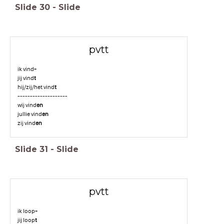
Slide
30
-
Slide
pvtt
ik vind
-
jij vind
t
hij/zij/het vind
t
--------------------
wij vind
en
jullie vind
en
zij vind
en
Slide
31
-
Slide
pvtt
ik loop
-
jij loop
t