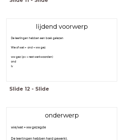
Slide
11
-
Slide
lijdend voorwerp
De leerlingen hebben een boek gelezen
Wie of wat + ond + ww gez
ww gez (pv + rest werkwoorden)
ond
lv
Slide
12
-
Slide
onderwerp
wie/wat + ww gezegde
De leerlingen hebben hard gewerkt.