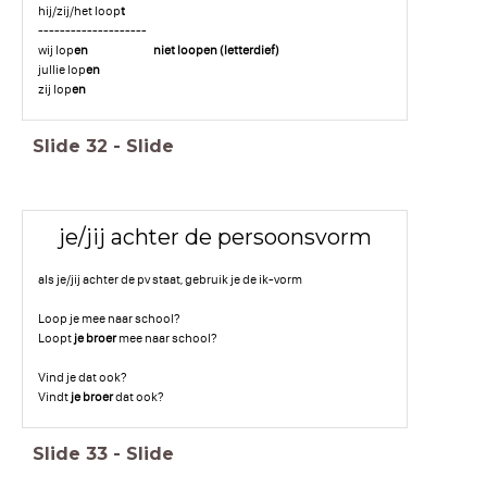
hij/zij/het loop
t
--------------------
wij lop
en niet loopen (letterdief)
jullie lop
en
zij lop
en
Slide
32
-
Slide
je/jij achter de persoonsvorm
als je/jij achter de pv staat, gebruik je de ik-vorm
Loop je mee naar school?
Loopt
je broer
mee naar school?
Vind je dat ook?
Vindt
je broer
dat ook?
Slide
33
-
Slide