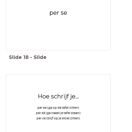
per se
Slide
18
-
Slide
Hoe schrijf je...
per se (ga op de tafel zitten)
per sé (ga naast je tafel staan)
per ce (blijf op je stoel zitten)