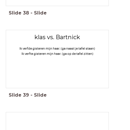
Slide
38
-
Slide
klas vs. Bartnick
Ik verfde gisteren mijn haar. (ga naast je tafel staan)
Ik verfte gisteren mijn haar. (ga op de tafel zitten)
Slide
39
-
Slide