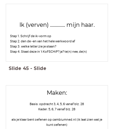
Ik (verven) ............. mijn haar.
Stap 1. Schrijf de ik-vorm op
Stap 2. den de -en van het hele werkwoord af
Stap 3. welke letter zie je staan?
Stap 4. Staat deze in 't KoFSCHiP? ja? te(n) nee, de(n)
Slide
45
-
Slide
Maken:
Basis: opdracht 3, 4, 5, 6 vanaf blz. 28
Kader: 5, 6, 7 vanaf blz. 28
als je klaar bent oefenen op cambiumned.nl (ik laat zien wat je
kunt oefenen)