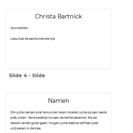
Christa Bartnick
Voorstellen:
Lesuitval de aankomende tijd
Slide
4
-
Slide
Namen
Om jullie namen snel te kunnen leren moeten jullie op een vaste
plek zitten. Vermoedelijk tot aan de herfstvakantie. Als de
lessen verder goed gaan, mogen jullie daarna zelf een plek
uitzoeken in de klas.