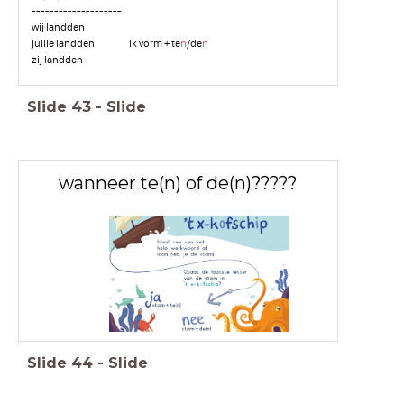
--------------------
wij landden
jullie landden ik vorm + te
n
/de
n
zij landden
Slide
43
-
Slide
wanneer te(n) of de(n)?????
Slide
44
-
Slide