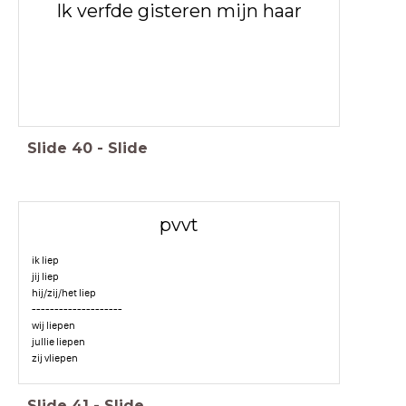
Ik verfde gisteren mijn haar
Slide
40
-
Slide
pvvt
ik liep
jij liep
hij/zij/het liep
--------------------
wij liepen
jullie liepen
zij vliepen
Slide
41
-
Slide