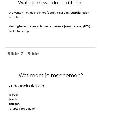
Wat gaan we doen dit jaar
We werken niet meer per hoofdstuk, maar gaan
vaardigheden
verbeteren.
Vaardigheden: lezen, schrijven, spreken, kijken/luisteren (PTA),
taalbeheersing.
Slide
7
-
Slide
Wat moet je meenemen?
Je hebt in de les altijd bij je:
je boek
je schrift
een pen
je laptop (opgeladen)