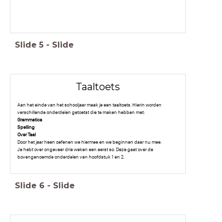
Slide
5
-
Slide
Taaltoets
Aan het einde van het schooljaar maak je een taaltoets. Hierin worden
verschillende onderdelen getoetst die te maken hebben met:
Grammatica
Spelling
Over Taal
Door het jaar heen oefenen we hiermee en we beginnen daar nu mee.
Je hebt over ongeveer drie weken een eerst so. Deze gaat over de
bovengenoemde onderdelen van hoofdstuk 1 en 2.
Slide
6
-
Slide