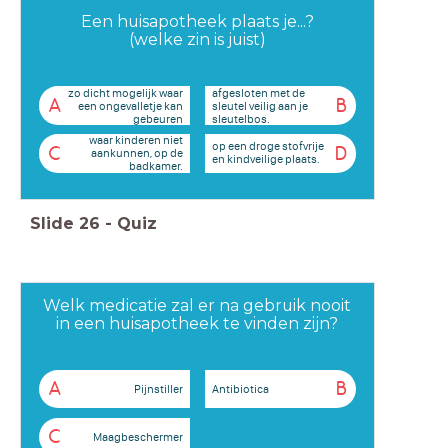
Een huisapotheek plaats je...?
(welke zin is juist)
zo dicht mogelijk waar
afgesloten met de
A
B
een ongevalletje kan
sleutel veilig aan je
gebeuren
sleutelbos.
waar kinderen niet
op een droge stofvrije
C
D
aankunnen, op de
en kindveilige plaats.
badkamer.
Slide
26
-
Quiz
Welk medicatie zal er na gebruik nooit
in een huisapotheek te vinden zijn?
A
B
Pijnstiller
Antibiotica
C
Maagbeschermer