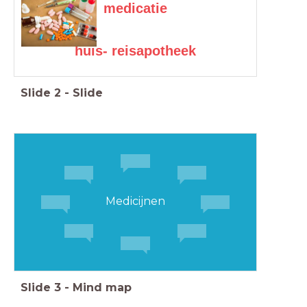
medicatie
huis- reisapotheek
Slide
2
-
Slide
Medicijnen
Slide
3
-
Mind map