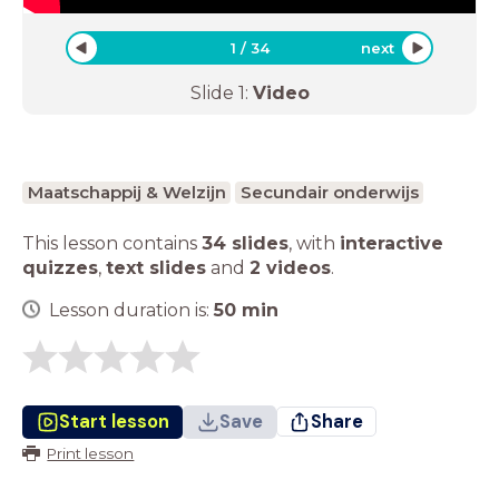
1
/
34
next
Slide
1
:
Video
Maatschappij & Welzijn
Secundair onderwijs
This lesson contains
34 slides
,
with
interactive
quizzes
,
text slides
and
2 videos
.
Lesson duration is:
50
min
Start lesson
Save
Share
Print lesson