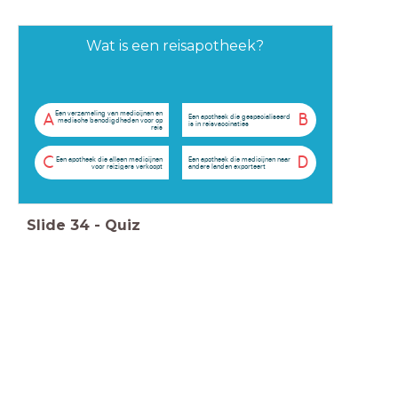
Wat is een reisapotheek?
Een verzameling van medicijnen en
A
B
Een apotheek die gespecialiseerd
medische benodigdheden voor op
is in reisvaccinaties
reis
C
D
Een apotheek die alleen medicijnen
Een apotheek die medicijnen naar
voor reizigers verkoopt
andere landen exporteert
Slide
34
-
Quiz