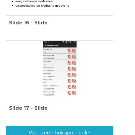
voorgeschreven medicijnen
reisverzekering en medische gegevens
Slide
16
-
Slide
Slide
17
-
Slide
Wat is een huisapotheek?