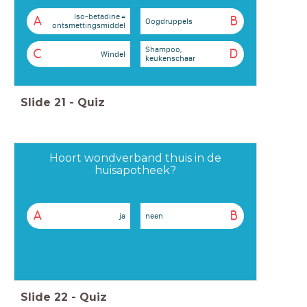
Iso-betadine =
A
B
Oogdruppels
ontsmettingsmiddel
Shampoo,
C
D
Windel
keukenschaar
Slide
21
-
Quiz
Hoort wondverband thuis in de
huisapotheek?
A
B
ja
neen
Slide
22
-
Quiz