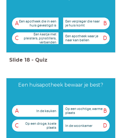
Een apotheek die in een
Een verpleger die naar
A
B
huis gevestigd is
je huis komt
Een kastje met
Een apotheek waar je
C
D
pleisters, pijnstillers,
naar kan bellen
verbanden
Slide
18
-
Quiz
Een huisapotheek bewaar je best?
Op een vochtige, warme
A
B
In de keuken
plaats
Op een droge, koele
C
D
In de woonkamer
plaats