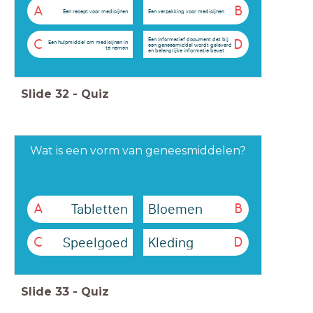
A
B
Een recept voor medicijnen
Een verpakking voor medicijnen
Een informatief document dat bij
C
D
Een hulpmiddel om medicijnen in
een geneesmiddel wordt geleverd
te nemen
en belangrijke informatie bevat
Slide
32
-
Quiz
Wat is een vorm van geneesmiddelen?
Tabletten
Bloemen
A
B
Speelgoed
Kleding
C
D
Slide
33
-
Quiz