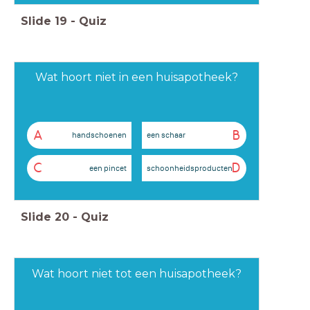
Slide
19
-
Quiz
Wat hoort niet in een huisapotheek?
A
B
handschoenen
een schaar
C
D
een pincet
schoonheidsproducten
Slide
20
-
Quiz
Wat hoort niet tot een huisapotheek?