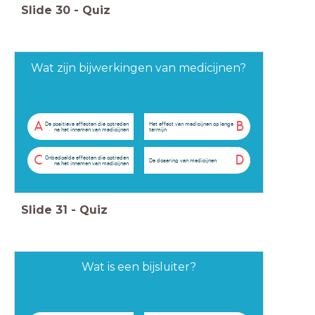
Slide
30
-
Quiz
Wat zijn bijwerkingen van medicijnen?
A
B
De positieve effecten die optreden
Het effect van medicijnen op lange
na het innemen van medicijnen
termijn
C
D
Onbedoelde effecten die optreden
De dosering van medicijnen
na het innemen van medicijnen
Slide
31
-
Quiz
Wat is een bijsluiter?