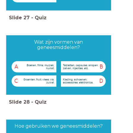
Slide
27
-
Quiz
Wat zijn vormen van
geneesmiddelen?
Boeken, films, muziek,
Tabletten, capsules, siropen,
A
B
kunst.
zalven, injecties, etc.
Groenten, fruit, vlees, vis,
Kleding, schoenen,
C
D
zuivel.
accessoires, elektronica.
Slide
28
-
Quiz
Hoe gebruiken we geneesmiddelen?