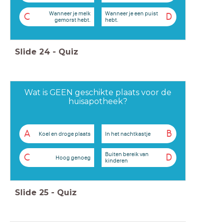
Wanneer je melk
Wanneer je een puist
C
D
gemorst hebt.
hebt.
Slide
24
-
Quiz
Wat is GEEN geschikte plaats voor de
huisapotheek?
A
B
Koel en droge plaats
In het nachtkastje
Buiten bereik van
C
D
Hoog genoeg
kinderen
Slide
25
-
Quiz