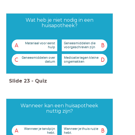
Wat heb je niet nodig in een
huisapotheek?
Materiaal voor eerst
Geneesmiddelen die
A
B
hulp
voorgeschreven zijn
Geneesmiddelen over
Medicatie tegen kleine
C
D
datum
ongemakken
Slide
23
-
Quiz
Wanneer kan een huisapotheek
nuttig zijn?
Wanneer je tandpijn
Wanneer je thuis ruzie
A
B
hebt.
hebt.