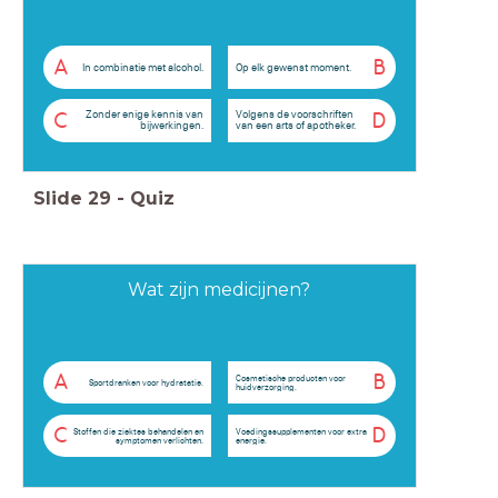
A
B
In combinatie met alcohol.
Op elk gewenst moment.
Zonder enige kennis van
Volgens de voorschriften
C
D
bijwerkingen.
van een arts of apotheker.
Slide
29
-
Quiz
Wat zijn medicijnen?
A
B
Cosmetische producten voor
Sportdranken voor hydratatie.
huidverzorging.
C
D
Stoffen die ziektes behandelen en
Voedingssupplementen voor extra
symptomen verlichten.
energie.