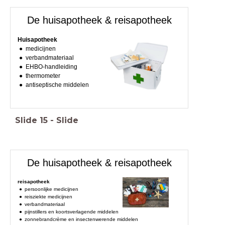
De huisapotheek & reisapotheek
Huisapotheek
medicijnen
verbandmateriaal
EHBO-handleiding
thermometer
antiseptische middelen
Slide
15
-
Slide
De huisapotheek & reisapotheek
reisapotheek
persoonlijke medicijnen
reisziekte medicijnen
verbandmateriaal
pijnstillers en koortsverlagende middelen
zonnebrandcrème en insectenwerende middelen