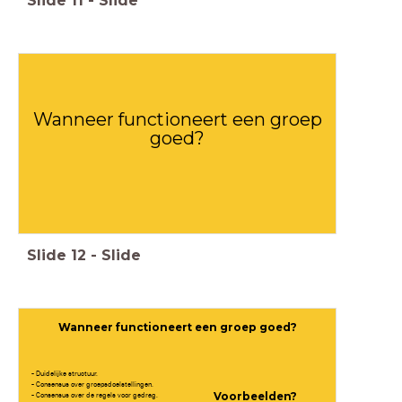
Slide
11
-
Slide
Wanneer functioneert een groep
goed?
Slide
12
-
Slide
Wanneer functioneert een groep goed?
- Duidelijke structuur.
- Consensus over groepsdoelstellingen.
Voorbeelden?
- Consensus over de regels voor gedrag.