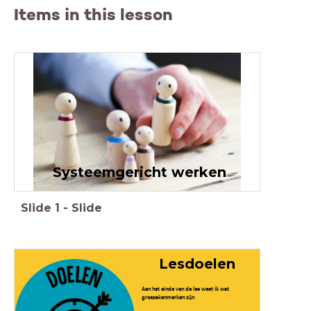
Items in this lesson
Systeemgericht werken
Slide
1
-
Slide
Lesdoelen
Aan het einde van de les weet ik wat
groepskenmerken zijn