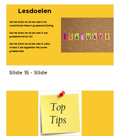
Lesdoelen
Aan het einde van de les weet ik de
verschillende fases in groepsontwikkeling
Aan het einde van de les weet ik wat
groepskenmerken zijn
Aan het einde van de les weet ik welke
invloed ik als begeleider heb op een
groepsproces
Slide
15
-
Slide