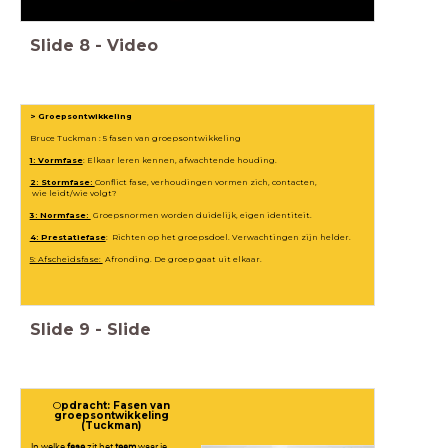
Slide
8
-
Video
> Groepsontwikkeling
Bruce Tuckman : 5 fasen van groepsontwikkeling
1: Vormfase
: Elkaar leren kennen, afwachtende houding.
2: Stormfase:
Conflict fase, verhoudingen vormen zich, contacten,
wie leidt/wie volgt?
3: Normfase:
Groepsnormen worden duidelijk, eigen identiteit.
4: Prestatiefase
: Richten op het groepsdoel. Verwachtingen zijn helder.
5: Afscheidsfase:
Afronding. De groep gaat uit elkaar.
Slide
9
-
Slide
O
pdracht: Fasen van
groepsontwikkeling
(Tuckman)
In welke
fase
zit het
team
waar je