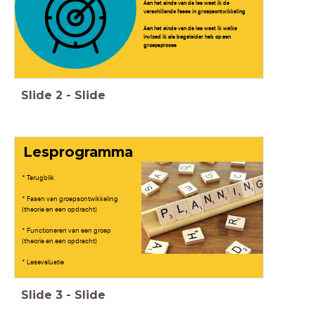
Aan het einde van de les weet ik de
verschillende fases in groepsontwikkeling
Aan het einde van de les weet ik welke
invloed ik als begeleider heb op een
groepsproces
Slide
2
-
Slide
Lesprogramma
* Terugblik
* Fasen van groepsontwikkeling
(theorie en een opdracht)
* Functioneren van een groep
(theorie en een opdracht)
* Lesevaluatie
Slide
3
-
Slide