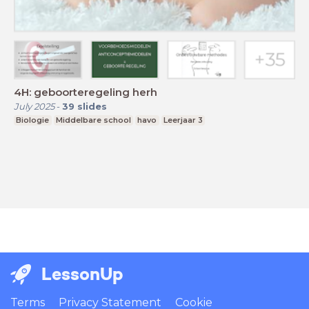
4H: geboorteregeling herh
July 2025
-
39
slides
Biologie
Middelbare school
havo
Leerjaar 3
LessonUp
Terms
Privacy Statement
Cookie