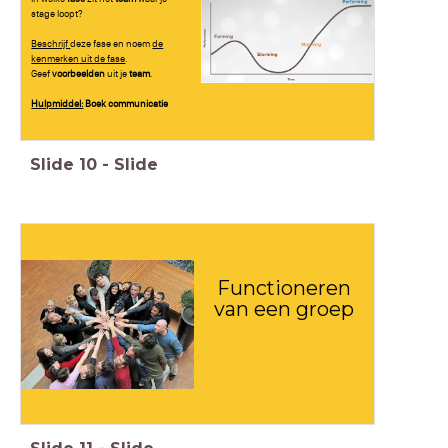
stage loopt?
Beschrijf
deze fase en noem
de
kenmerken
uit de fase
.
Geef
voorbeelden
uit je
team
.
Hulpmiddel:
Boek communicatie
Slide
10
-
Slide
Functioneren
van een groep