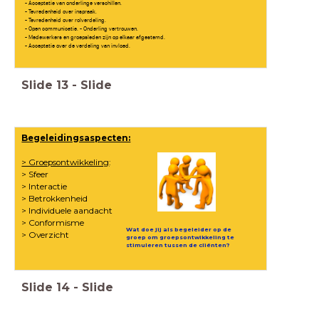
- Acceptatie van onderlinge verschillen.
- Tevredenheid over inspraak.
- Tevredenheid over rolverdeling.
- Open communicatie. - Onderling vertrouwen.
- Medewerkers en groepsleden zijn op elkaar afgestemd.
- Acceptatie over de verdeling van invloed.
Slide
13
-
Slide
Begeleidingsaspecten:
> Groepsontwikkeling
:
> Sfeer
> Interactie
> Betrokkenheid
> Individuele aandacht
> Conformisme
Wat doe jij als begeleider op de
> Overzicht
groep om groepsontwikkeling te
stimuleren tussen de
cliënten
?
Slide
14
-
Slide