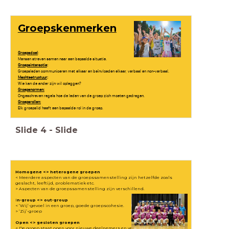
Groepskenmerken
Groepsdoel
:
Mensen streven samen naar een bepaalde situatie.
Groepsinteractie
:
Groepsleden communiceren met elkaar en beïnvloeden elkaar, verbaal en non-verbaal.
Machtsstructuur
:
Wie kan de ander zijn wil opleggen?
Groepsnormen:
Ongeschreven regels hoe de leden van de groep zich moeten gedragen.
Groepsrollen:
Elk groepslid heeft een bepaalde rol in de groep.
Slide
4
-
Slide
Homogene <> heterogene groepen
< Meerdere aspecten van de groepssamenstelling zijn hetzelfde zoals
geslacht, leeftijd, problematiek etc.
> Aspecten van de groepssamenstelling zijn verschillend.
I
n-group <> out-group
< ‘Wij’-gevoel in een groep, goede groepscohesie.
> ‘Zij’-groep
Open <> gesloten groepen
< De groep staat open voor nieuwe deelnemers en verwelkomt invloeden van