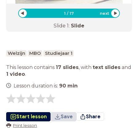
1
/
17
next
Slide
1
:
Slide
Welzijn
MBO
Studiejaar 1
This lesson contains
17 slides
,
with
text slides
and
1 video
.
Lesson duration is:
90
min
Start lesson
Save
Share
Print lesson