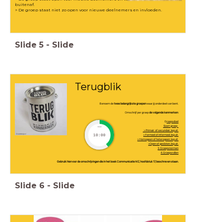
buitenaf.
> De groep staat niet zo open voor nieuwe deelnemers en invloeden.
Slide
5
-
Slide
Terugblik
Benoem de
twee belangrijkste groepen
waar jij onderdeel van bent.
Omschrijf per groep
de volgende kenmerken:
G
roepsdoel
Soort groep
timer
> Primair of secundair, leg uit.
> Formeel of informeel, leg uit.
10:00
> Homogeen of heterogeen, leg uit.
>Open of gesloten, leg uit.
3. Groepsnormen
4. Groepsrollen
Gebruik hiervoor de omschrijvingen die in het boek Communicatie MZ, hoofdstuk 17, beschreven staan.
Slide
6
-
Slide