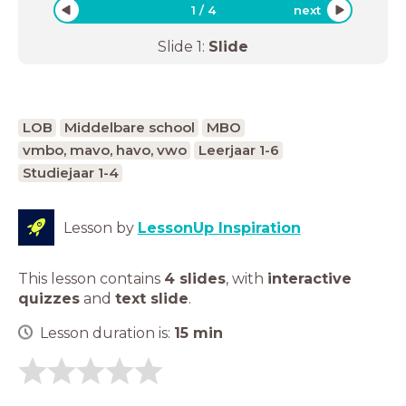
1
/
4
next
Slide
1
:
Slide
LOB
Middelbare school
MBO
vmbo, mavo, havo, vwo
Leerjaar 1-6
Studiejaar 1-4
Lesson by
LessonUp Inspiration
This lesson contains
4 slides
,
with
interactive
quizzes
and
text slide
.
Lesson duration is:
15
min