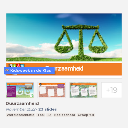
Kidsweek in de Klas
Duurzaamheid
November 2022
-
23
slides
Wereldoriëntatie
Taal
+2
Basisschool
Groep 7,8