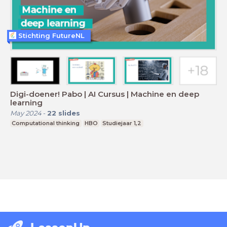
Stichting FutureNL
Digi-doener! Pabo | AI Cursus | Machine en deep
learning
May 2024
-
22
slides
Computational thinking
HBO
Studiejaar 1,2