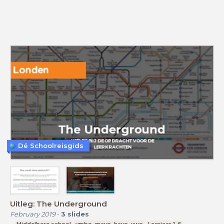
Dé Schoolreisgids
Uitleg: The Underground
February 2019
-
3
slides
Middelbare school
vmbo, mavo, havo, vwo
Leerjaar 1-6