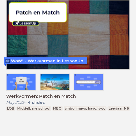
WoW! - Werkvormen in LessonUp
Werkvormen: Patch en Match
May 2025
-
4
slides
LOB
Middelbare school
MBO
vmbo, mavo, havo, vwo
Leerjaar 1-6