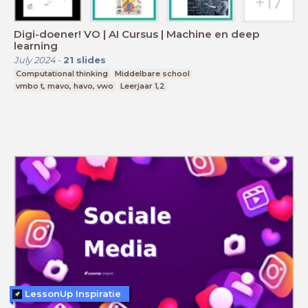
Digi-doener! VO | AI Cursus | Machine en deep
learning
July 2024
-
21
slides
Computational thinking
Middelbare school
vmbo t, mavo, havo, vwo
Leerjaar 1,2
LessonUp Inspiratie