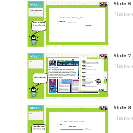
Slide
6
De leerkracht doet het
voor.
This ite
Zonlichtzon
Ik teken en schrijf
Licht en warm
e
de woorden erbij.
-200 meter
Slide
7
We doen het samen.
This ite
We lezen verder!
Slide
8
We doen het samen!
This ite
Zonlichtzon
Wat tekenen en
Licht en warm
e
schrijven we erbij?
-200 meter