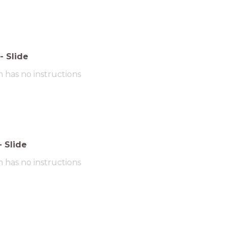
-
Slide
m has no instructions
-
Slide
m has no instructions