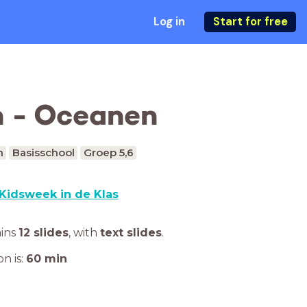
Log in
Start for free
n - Oceanen
n
Basisschool
Groep 5,6
Kidsweek in de Klas
ains
12 slides
,
with
text slides
.
n is:
60
min