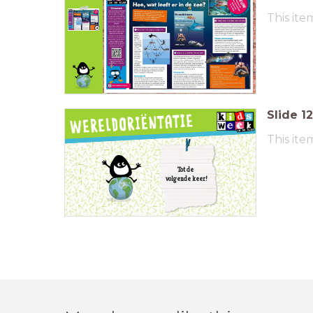
Zijn er nieuwe
This ite
vragen
ontstaan?
Schrijf ze op
Antwoord gevonden
post-its.
op je vraag? Schrijf
het antwoord op een
andere kleur post-it en
plak deze bij de vraag
op de vragenmuur.
Slide
12
This ite
Tot de
volgende keer!