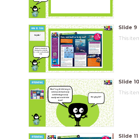
Slide
9
Nu jullie!
This ite
Maak de schematische
tekening af en schrijf alle
woorden op de juiste plek
erbij.
Slide
1
Klaar? Leg de tekst weg en
This ite
vertel aan de hand van je
aantekeningen aan je
Hoe ging dat?
maatje wat er in de tekst
stond!
Slide
11