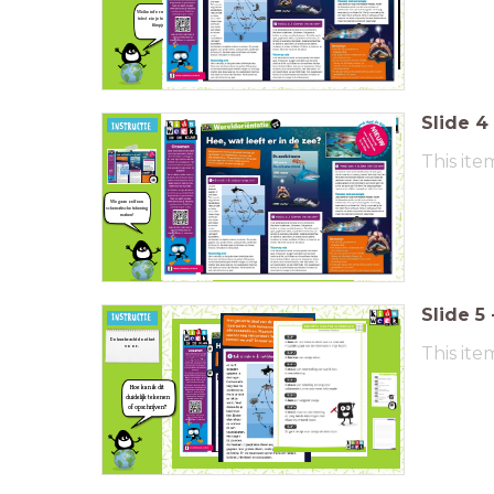
Welke informatie uit de
tekst zie je terug in het
filmpje?
Slide
4
This ite
We gaan zelf een
schematische tekening
maken!
Slide
5
De leerkracht doet het
voor.
This ite
Hoe kan ik dit
duidelijk tekenen
of opschrijven?