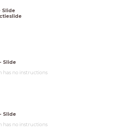
-
Slide
ctieslide
-
Slide
m has no instructions
-
Slide
m has no instructions