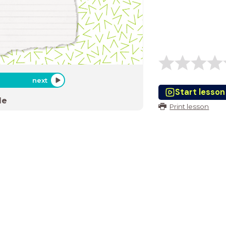
next
Start lesson
de
Print lesson