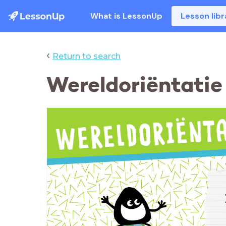
What is LessonUp
Lesson libr
‹
Return to search
Wereldoriëntatie