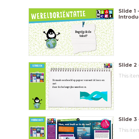
Slide
1
Introdu
Begrijp ik de
tekst?
Slide
2
This ite
Ik maak een beeld op papier van wat ik lees en
zet
daar de belangrijke woorden in.
Slide
3
This ite