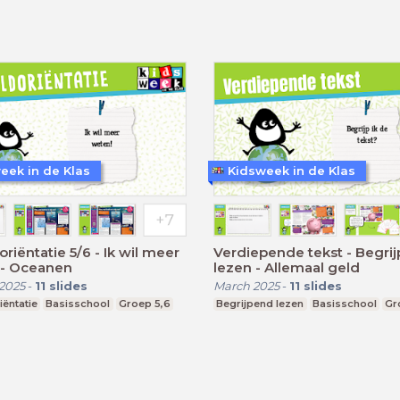
eek in de Klas
Kidsweek in de Klas
riëntatie 5/6 - Ik wil meer
Verdiepende tekst - Begri
 - Oceanen
lezen - Allemaal geld
2025
-
11
slides
March 2025
-
11
slides
ëntatie
Basisschool
Groep 5,6
Begrijpend lezen
Basisschool
Gr