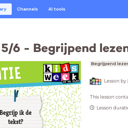
ary
Channels
AI tools
 5/6 - Begrijpend leze
Begrijpend leze
Lesson by
This lesson cont
Lesson duratio
Begrijp ik de
tekst?