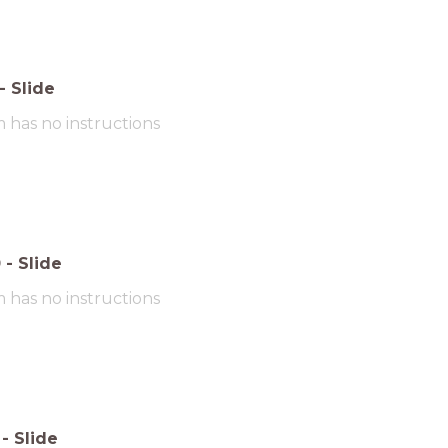
-
Slide
m has no instructions
0
-
Slide
m has no instructions
-
Slide