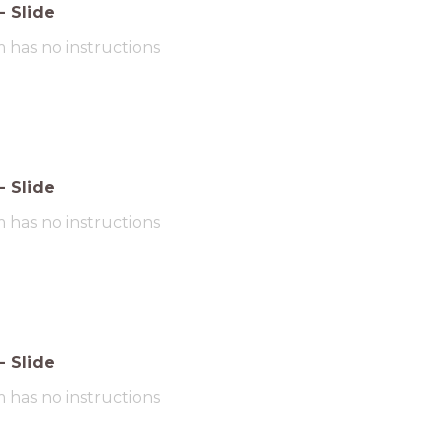
-
Slide
m has no instructions
-
Slide
m has no instructions
-
Slide
m has no instructions