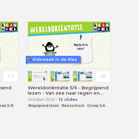
Kidsweek in de Klas
jpend
Wereldoriëntatie 5/6 - Begrijpend
lezen - Van zee naar regen en
weer terug
October 2024
-
12
slides
oep 5-8
Begrijpend lezen
Basisschool
Groep 5,6