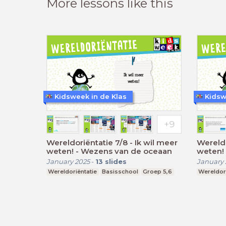
More lessons like this
Kidsweek in de Klas
Kidsw
Wereldoriëntatie 7/8 - Ik wil meer
Wereldo
weten! - Wezens van de oceaan
weten!
January 2025
-
13
slides
January 
Wereldoriëntatie
Basisschool
Groep 5,6
Wereldori