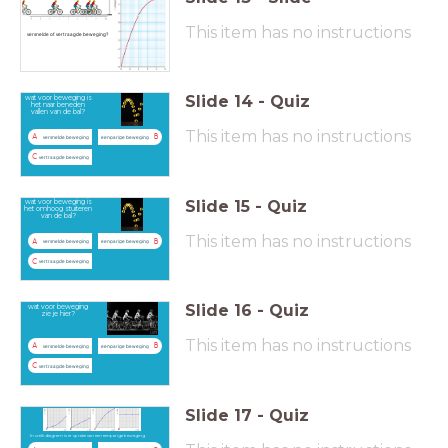
This item has no instructions
versnelde of vertraagde beweging?
Slide
14
-
Quiz
wat voor beweging is
het naar beneden
vallen van de bal?
This item has no instructions
A
B
versnelde beweging
eenparige beweging
C
vertraagde beweging
Slide
15
-
Quiz
wat voor beweging is
het omhoog stuiteren
van de bal?
This item has no instructions
A
B
versnelde beweging
eenparige beweging
C
vertraagde beweging
Slide
16
-
Quiz
wat voor beweging
zie je hier?
This item has no instructions
A
B
versnelde beweging
eenparige beweging
C
vertraagde beweging
Slide
17
-
Quiz
In welk diagram is er sprake van een eenparige beweging