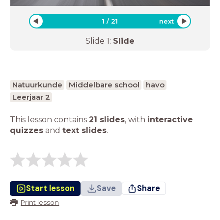
1
/
21
next
Slide
1
:
Slide
Natuurkunde
Middelbare school
havo
Leerjaar 2
This lesson contains
21 slides
,
with
interactive
quizzes
and
text slides
.
Start lesson
Save
Share
Print lesson