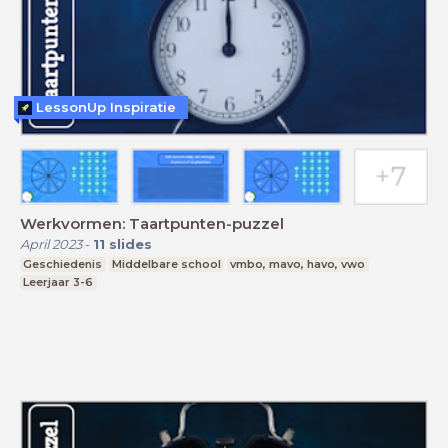
LessonUp Inspiratie
Werkvormen: Taartpunten-puzzel
April 2023
-
11
slides
Geschiedenis
Middelbare school
vmbo, mavo, havo, vwo
Leerjaar 3-6