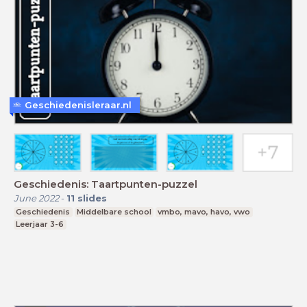
Geschiedenisleraar.nl
Geschiedenis: Taartpunten-puzzel
June 2022
-
11
slides
Geschiedenis
Middelbare school
vmbo, mavo, havo, vwo
Leerjaar 3-6