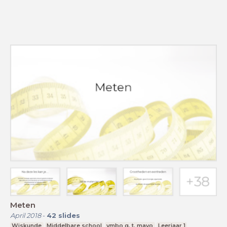
Meten
April 2018
-
42
slides
Wiskunde
Middelbare school
vmbo g, t, mavo
Leerjaar 1