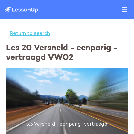
‹
Return to search
Les 20 Versneld - eenparig -
vertraagd VWO2
5.3 Versneld - eenparig -vertraagd