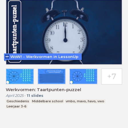
WoW! - Werkvormen in LessonUp
Werkvormen: Taartpunten-puzzel
April 2025
-
11
slides
Geschiedenis
Middelbare school
vmbo, mavo, havo, vwo
Leerjaar 3-6