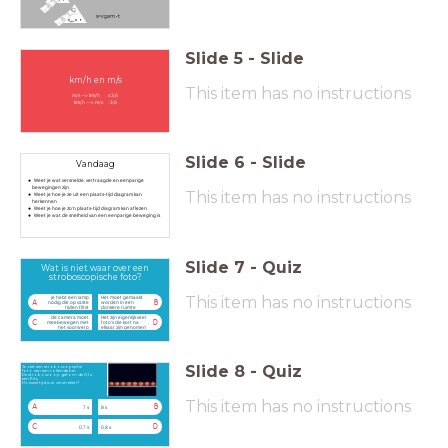
s
=
v
g
e
m
⋅
t
Slide
5
-
Slide
km/h en m/s
This item has no instructions
m/s --> km/h x 3,6
km/h --> m/s : 3,6
Slide
6
-
Slide
Vandaag
Weet je wat versnelde, vertraagde en eenparige
bewegingen zijn.
This item has no instructions
Weet je hoe je ze uit een plaats-tijd diagram kan
herkennen
Weet je hoe je zo'n plaats-tijd diagram kan aflezen
Weet je wat de snelheid van een eenparige beweging is
Slide
7
-
Quiz
Wat is niet waar over een
stroboscopische foto?
This item has no instructions
je hebt een lamp
Het moet gemaakt
A
B
nodig die op vaste
worden in een
tijden flitst
donkere ruimte
de camera moet
Het zijn eigenlijk veel
C
D
meebewegen met
foto's die kort na
het voorwerp
elkaar zijn genomen
Slide
8
-
Quiz
Je ziet een stroboscopische
foto van een rollende bal.
De stroboscoop gaf om de 0,1 s
een flits.
Hoeveel tijd is er verstreken?
This item has no instructions
A
B
7 s
8 s
C
D
0,7 s
0,8 s