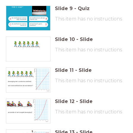
Slide
9
-
Quiz
Wat is waar?
This item has no instructions
de snelheid van de bal
de snelheid van de bal
A
B
blijft hetzelfde
neemt toe
de snelheid van de bal
de bal heeft geen
C
D
neemt af
snelheid
Slide
10
-
Slide
This item has no instructions
Slide
11
-
Slide
This item has no instructions
beweging met constante snelheid
wat is de snelheid van de wandelaar?
Slide
12
-
Slide
This item has no instructions
versnelde of vertraagde beweging?
Slide
13
-
Slide