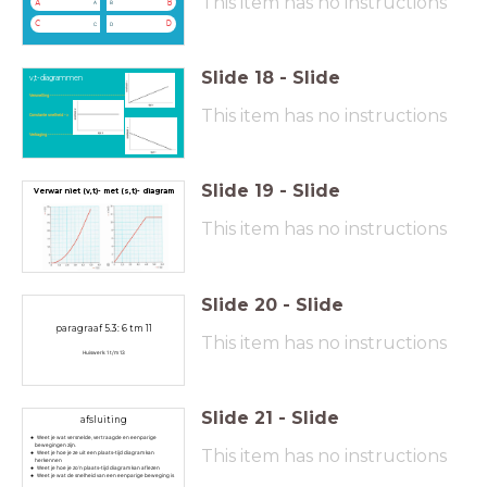
This item has no instructions
A
B
A
B
C
D
C
D
Slide
18
-
Slide
v,t-diagrammen
Versnelling --------------------------------------->
This item has no instructions
Constante snelheid ->
Vertraging ---------------------------------------->
Slide
19
-
Slide
Verwar niet (v,t)- met (s,t)- diagram
This item has no instructions
Slide
20
-
Slide
paragraaf 5.3: 6 tm 11
This item has no instructions
Huiswerk: 1 t/m 13
Slide
21
-
Slide
afsluiting
Weet je wat versnelde, vertraagde en eenparige
bewegingen zijn.
This item has no instructions
Weet je hoe je ze uit een plaats-tijd diagram kan
herkennen
Weet je hoe je zo'n plaats-tijd diagram kan aflezen
Weet je wat de snelheid van een eenparige beweging is