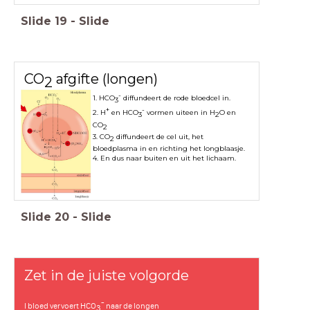
Slide
19
-
Slide
CO
afgifte (longen)
2
-
1. HCO
diffundeert de rode bloedcel in.
3
+
-
2. H
en HCO
vormen uiteen in H
O en
3
2
CO
2
3. CO
diffundeert de cel uit, het
2
bloedplasma in en richting het longblaasje.
4. En dus naar buiten en uit het lichaam.
Slide
20
-
Slide
Zet in de juiste volgorde
-
I bloed vervoert HCO
naar de longen
3