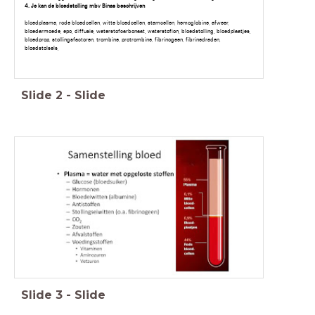
4. Je kan de bloedstolling mbv Binas beschrijven
bloedplasma, rode bloedcellen, witte bloedcellen, stamcellen, hemoglobine, afweer,
bloedarmoede, epo, diffusie, waterstofcarbonaat, waterstofion, bloedstolling, bloedplaatjes,
bloedprop, stollingsfactoren, trombine, protrombine, fibrinogeen, fibrinedraden,
bloedstolsels,
Slide
2
-
Slide
Slide
3
-
Slide