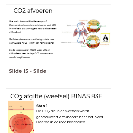
CO2 afvoeren
Hoe werkt koolstofdioxidetransport?
Door aerobe dissimilatie ontstaat er veel CO2
in weefsels, dat vervolgens naar de haarvaten
diffundeert.
Het bloedplasma vervoert het grootste deel
van CO2 als HCO3- (en H+ aan hemoglobine)
Bij de longen wordt HCO3- weer CO2 en
diffundeert naar de lage CO2 concentratie
van de longblaasjes
Slide
15
-
Slide
CO
afgifte (weefsel) BINAS 83E
2
Stap 1
1
De CO
die in de weefsels wordt
2
geproduceert diffundeert naar het bloed.
Daarna in de rode bloedcellen.