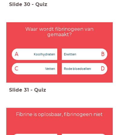
Slide
30
-
Quiz
Waar wordt fibrinogeen van
gemaakt?
A
B
Koolhydraten
Eiwitten
C
D
Vetten
Rode bloedcellen
Slide
31
-
Quiz
Fibrine is oplosbaar, fibrinogeen niet