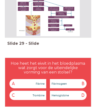
Slide
29
-
Slide
Hoe heet het eiwit in het bloedplasma
wat zorgt voor de uiteindelijke
vorming van een stolsel?
A
B
Fibrine
Fibrinogeen
C
D
Trombine
Hemoglobine