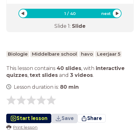
1
/
40
next
Slide
1
:
Slide
Biologie
Middelbare school
havo
Leerjaar 5
This lesson contains
40 slides
,
with
interactive
quizzes
,
text slides
and
3 videos
.
Lesson duration is:
80
min
Start lesson
Save
Share
Print lesson