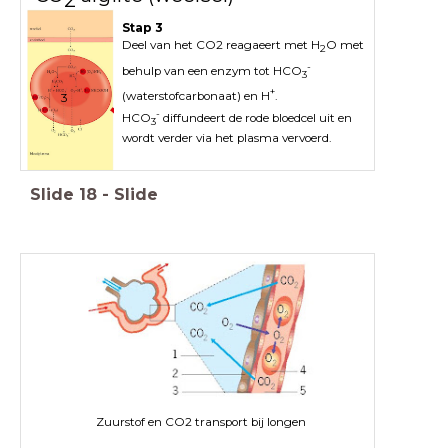
Stap 3
Deel van het CO2 reagaeert met H
O met
2
-
behulp van een enzym tot HCO
3
+
(waterstofcarbonaat) en H
.
3
-
HCO
diffundeert de rode bloedcel uit en
3
wordt verder via het plasma vervoerd.
Slide
18
-
Slide
Zuurstof en CO2 transport bij longen