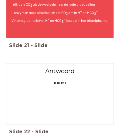
II diffusie CO
uit de weefsels naar de rode bloedcellen
2
+
-
III enzym in rode bloedcellen zet CO
om in H
en HCO
2
3
+
-
IV hemoglobine bindt H
en HCO
lost op in het bloedplasma
3
Slide
21
-
Slide
Antwoord
II, III, IV, I
Slide
22
-
Slide