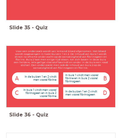
Slide
35
-
Quiz
Voor een onderzoek wordt van iemand bloed afgenomen. Het bloed
wordt opgevangen in twee buizen: 1 en 2. De inhoud van buis 1 wordt
direct na afname onderzocht op de aanwezigheid van fibrinogeen en
fibrine. Buis 2 laat men enige tijd staan, tot zich boven in deze buis
een heldere, iets gelige vloeistof bevindt en onder in de buis een rood
stolsel. Dan onderzoekt men ook de inhoud van buis 2 op de
aanwezigheid van fibrinogeen en fibrine.
In buis 1 vindt men vooral
In de buizen 1 en 2 vindt
A
B
fibrine en in buis 2 vooral
men vooral fibrine
fibrinogeen
In buis 1 vindt men vooral
In de buizen 1 en 2 vindt
C
D
fibrinogeen en in buis 2
men vooral fibrinogeen
vooral fibrine
Slide
36
-
Quiz