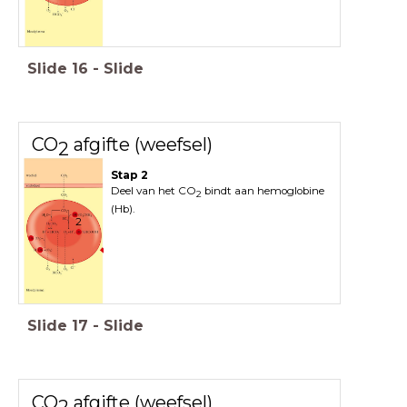
Slide
16
-
Slide
CO
afgifte (weefsel)
2
Stap 2
Deel van het CO
bindt aan hemoglobine
2
(Hb).
2
Slide
17
-
Slide
CO
afgifte (weefsel)
2