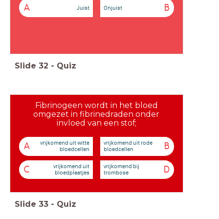
A
B
Juist
Onjuist
Slide
32
-
Quiz
Fibrinogeen wordt in het bloed
omgezet in fibrinedraden onder
invloed van een stof;
vrijkomend uit witte
vrijkomend uit rode
A
B
bloedcellen
bloedcellen
vrijkomend uit
vrijkomend bij
C
D
bloedplaatjes
trombose
Slide
33
-
Quiz