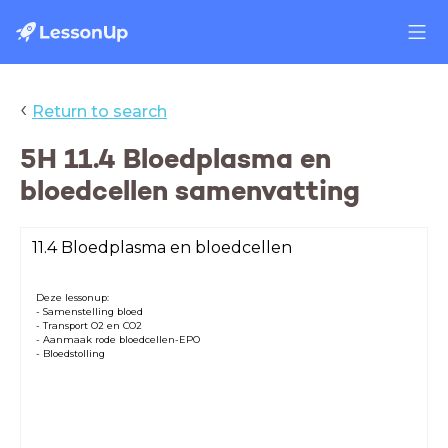
‹
Return to search
5H 11.4 Bloedplasma en
bloedcellen samenvatting
11.4 Bloedplasma en bloedcellen
Deze lessonup:
- Samenstelling bloed
- Transport O2 en CO2
- Aanmaak rode bloedcellen-EPO
- Bloedstolling