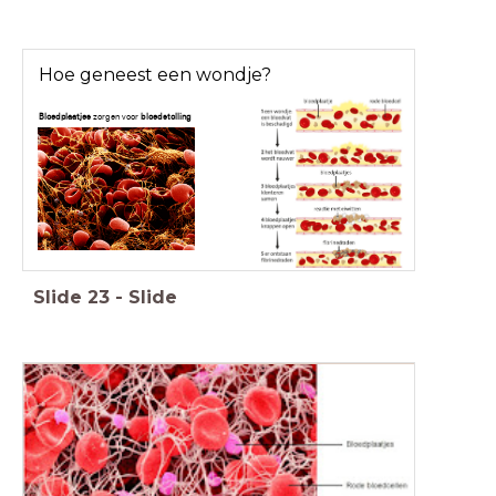
Hoe geneest een wondje?
Bloedplaatjes
zorgen voor
bloedstolling
Slide
23
-
Slide