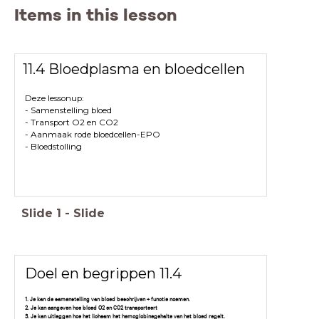
Items in this lesson
11.4 Bloedplasma en bloedcellen
Deze lessonup:
- Samenstelling bloed
- Transport O2 en CO2
- Aanmaak rode bloedcellen-EPO
- Bloedstolling
Slide
1
-
Slide
Doel en begrippen 11.4
1. Je kan de samenstelling van bloed beschrijven + functie noemen.
2. Je kan aangeven hoe bloed O2 en CO2 transporteert
3. Je kan uitleggen hoe het lichaam het hemoglobinegehalte van het bloed regelt.