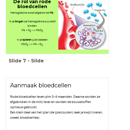
De rol van rode
bloedcellen
Hemoglobine wordt afgekort tot
Hb
.
In je
longen
zal hemoglobine zuurstof
binden:
Hb + O
--> HbO
2
2
in je
spieren
juist loslaten:
HbO
--> Hb + O
2
2
Slide
7
-
Slide
Aanmaak bloedcellen
Rode bloedcellen leven plm 3-4 maanden. Daarna worden ze
afgebroken in de milt/ lever en worden de bouwstoffen
opnieuw gebruikt.
Een klein deel van het ijzer (de ijzerzouten) raak je kwijt (nieren,
zweet, bloedverlies).