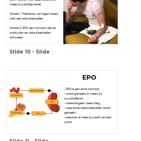
(meer zuurstofopname).
Middel 1: Toedienen van eigen bloed
met veel rode bloedcellen
Middel 2: EPO, een hormoon dat de
productie van rode bloedcellen
stimuleert
Slide
10
-
Slide
EPO
- EPO is een eiwit-hormoon
- wordt gemaakt in nieren bij
zuurstoftekort
- doelwitorgaan: beenmerg
- waar extra rode bloedcellen wordt
gemaakt
-waardoor er meer zuurstof vervoert
wordt