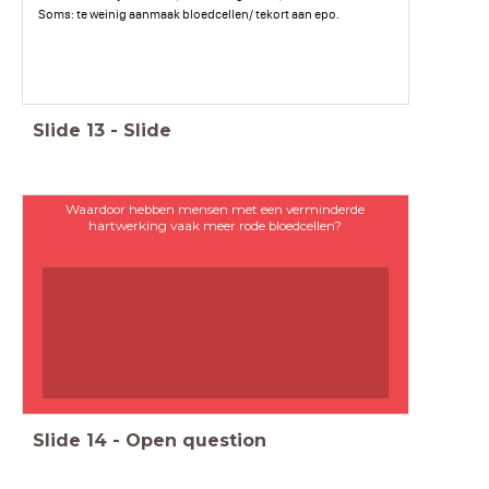
Soms: te weinig aanmaak bloedcellen/ tekort aan epo.
Slide
13
-
Slide
Waardoor hebben mensen met een verminderde
hartwerking vaak meer rode bloedcellen?
Slide
14
-
Open question