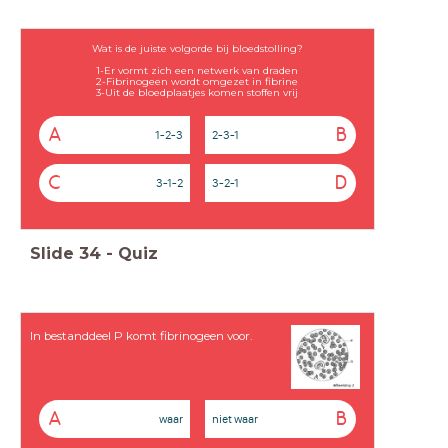
Wat is de juiste volgorde bij bloedstolling?
1-Er vormt zich een netwerk van draden
2-Fibrinogeen wordt omgezet in fibrine
3-Uit de bloedplaatjes komen stoffen vrij
A
B
1-2-3
2-3-1
C
D
3-1-2
3-2-1
Slide
34
-
Quiz
In bestanddeel P komt fibrinogeen voor.
A
B
waar
niet waar