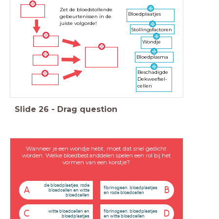
Zet de bloedstollende
Bloedplaatjes
gebeurtenissen in de
juiste volgorde!
Stollingsfactoren
Wondje
Bloedplasma
Beschadigde
Dekweefsel-
cellen
Slide
26
-
Drag question
Wanneer je een wondje hebt, moet dat snel gedicht
worden. Welke bloedbestanddelen spelen een rol bij het
vormen van een korstje?
de bloedplaatjes, rode
fibrinogeen, bloedplaatjes
A
B
bloedcellen en witte
en rode bloedcellen
bloedcellen
witte bloedcellen en
fibrinogeen, bloedplaatjes
C
D
bloedplaatjes
en witte bloedcellen