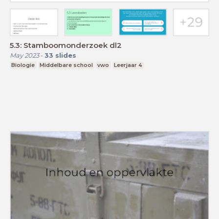
5.3: Stamboomonderzoek dl2
May 2023
-
33
slides
Biologie
Middelbare school
vwo
Leerjaar 4