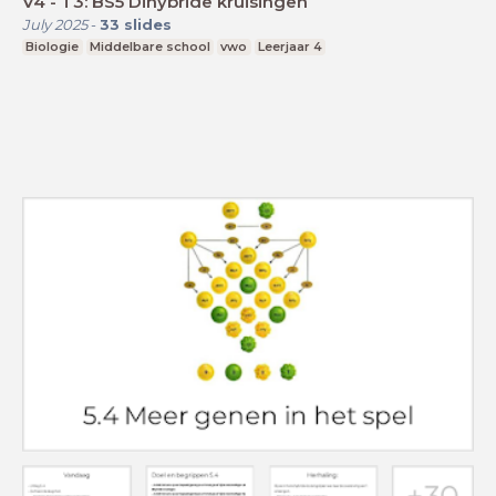
V4 - T3: BS5 Dihybride kruisingen
July 2025
-
33
slides
Biologie
Middelbare school
vwo
Leerjaar 4