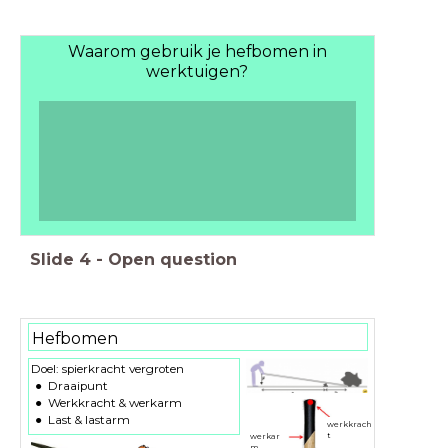
Waarom gebruik je hefbomen in
werktuigen?
Slide
4
-
Open question
Hefbomen
Doel: spierkracht vergroten
Draaipunt
Werkkracht & werkarm
Last & lastarm
werkkrach
t
werkar
m