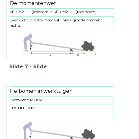
De momentenwet
M1 + M2 + ... (linkssom) = M1 + M2 + ... (rechtssom)
Evenwicht: grootte moment links = grootte moment
rechts
Slide
7
-
Slide
Hefbomen in werktuigen
Evenwicht: M1 = M2
F1 x l1 = F2 x l2