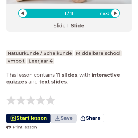
1
/
11
next
Slide
1
:
Slide
Natuurkunde / Scheikunde
Middelbare school
vmbo t
Leerjaar 4
This lesson contains
11 slides
,
with
interactive
quizzes
and
text slides
.
Start lesson
Save
Share
Print lesson