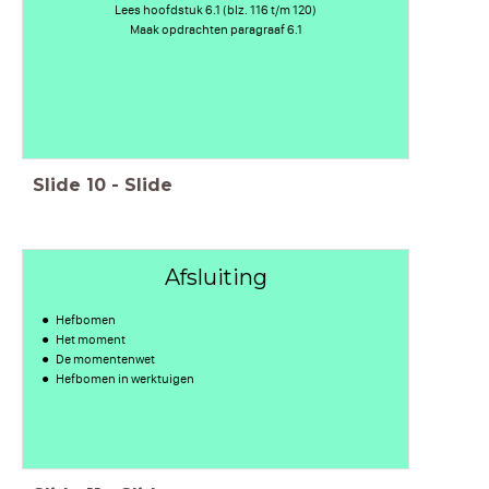
Lees hoofdstuk 6.1 (blz. 116 t/m 120)
Maak opdrachten paragraaf 6.1
Slide
10
-
Slide
Afsluiting
Hefbomen
Het moment
De momentenwet
Hefbomen in werktuigen