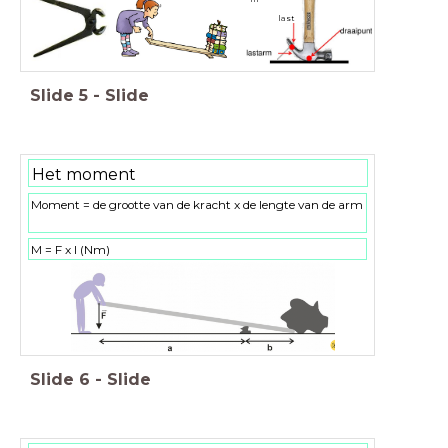
last
Slide
5
-
Slide
Het moment
Moment = de grootte van de kracht x de lengte van de arm
M = F x l (Nm)
Slide
6
-
Slide