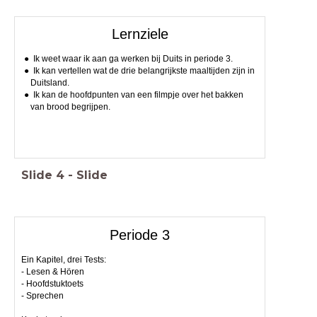
Lernziele
Ik weet waar ik aan ga werken bij Duits in periode 3.
Ik kan vertellen wat de drie belangrijkste maaltijden zijn in
Duitsland.
Ik kan de hoofdpunten van een filmpje over het bakken
van brood begrijpen.
Slide
4
-
Slide
Periode 3
Ein Kapitel, drei Tests:
- Lesen & Hören
- Hoofdstuktoets
- Sprechen