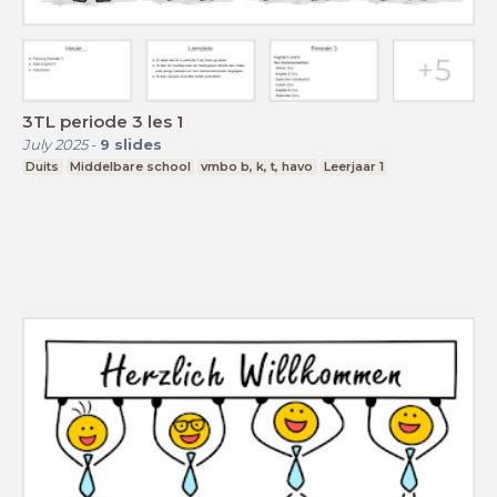
3TL periode 3 les 1
July 2025
-
9
slides
Duits
Middelbare school
vmbo b, k, t, havo
Leerjaar 1