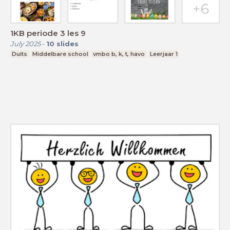
1KB periode 3 les 9
July 2025
-
10
slides
Duits
Middelbare school
vmbo b, k, t, havo
Leerjaar 1