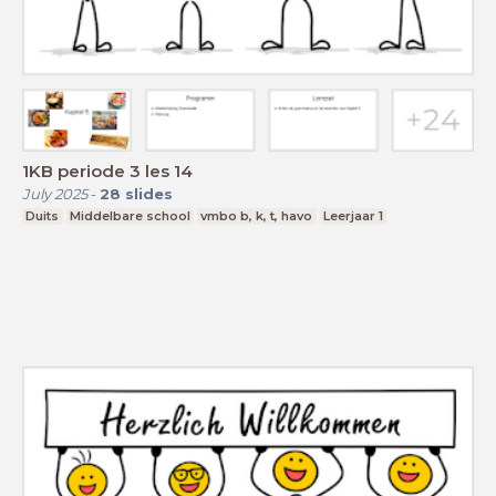
1KB periode 3 les 14
July 2025
-
28
slides
Duits
Middelbare school
vmbo b, k, t, havo
Leerjaar 1