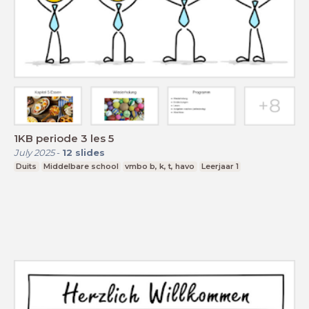
1KB periode 3 les 5
July 2025
-
12
slides
Duits
Middelbare school
vmbo b, k, t, havo
Leerjaar 1