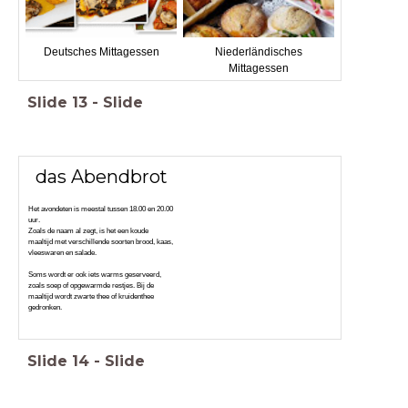
Deutsches Mittagessen
Niederländisches
Mittagessen
Slide
13
-
Slide
das Abendbrot
Het avondeten is meestal tussen 18.00 en 20.00
uur.
Zoals de naam al zegt, is het een koude
maaltijd met verschillende soorten brood, kaas,
vleeswaren en salade.
Soms wordt er ook iets warms geserveerd,
zoals soep of opgewarmde restjes. Bij de
maaltijd wordt zwarte thee of kruidenthee
gedronken.
Slide
14
-
Slide