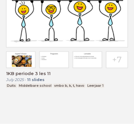
1KB periode 3 les 11
July 2025
-
11
slides
Duits
Middelbare school
vmbo b, k, t, havo
Leerjaar 1