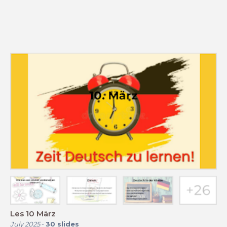
Les 10 März
July 2025
-
30
slides