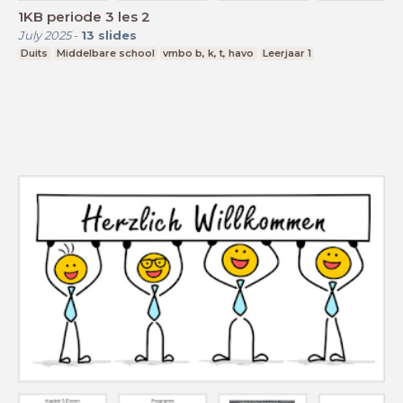
1KB periode 3 les 2
July 2025
-
13
slides
Duits
Middelbare school
vmbo b, k, t, havo
Leerjaar 1