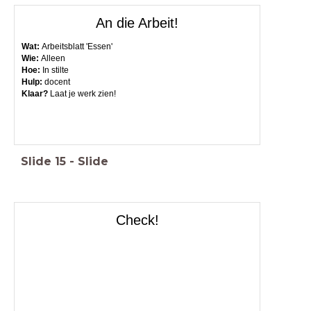
An die Arbeit!
Wat:
Arbeitsblatt 'Essen'
Wie:
Alleen
Hoe:
In stilte
Hulp
:
docent
Klaar?
Laat je werk zien!
Slide
15
-
Slide
Check!