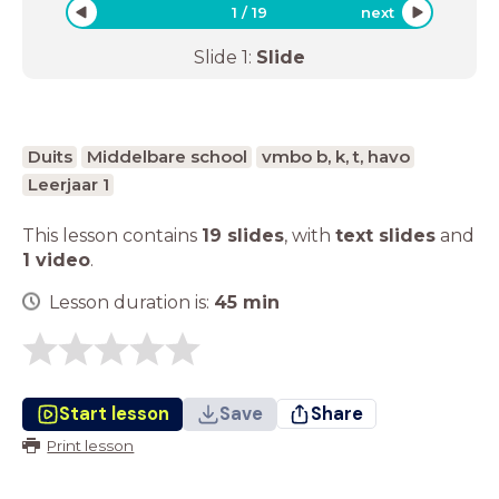
1
/
19
next
Slide
1
:
Slide
Duits
Middelbare school
vmbo b, k, t, havo
Leerjaar 1
This lesson contains
19 slides
,
with
text slides
and
1 video
.
Lesson duration is:
45
min
Start lesson
Save
Share
Print lesson