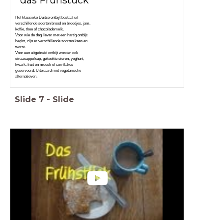
Het klassieke Duitse ontbijt bestaat uit
verschillende soorten brood en broodjes, jam,
koffie, thee of chocolademelk.
Voor wie de dag liever met een hartig ontbijt
begint, zijn er verschillende soorten kaas en
worst.
Voor een uitgebreid ontbijt worden ook
sinaasappelsap, gekookte eieren, yoghurt,
kwark, fruit en muesli of cornflakes
geserveerd. Uiteraard mét vegetarische
alternatieven.
Slide
7
-
Slide