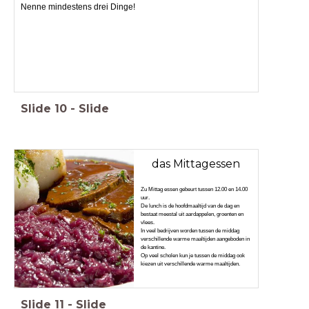
Nenne mindestens drei Dinge!
Slide
10
-
Slide
das Mittagessen
Zu Mittag essen gebeurt tussen 12.00 en 14.00
uur.
De lunch is de hoofdmaaltijd van de dag en
bestaat meestal uit aardappelen, groenten en
vlees.
In veel bedrijven worden tussen de middag
verschillende warme maaltijden aangeboden in
de kantine.
Op veel scholen kun je tussen de middag ook
kiezen uit verschillende warme maaltijden.
Slide
11
-
Slide