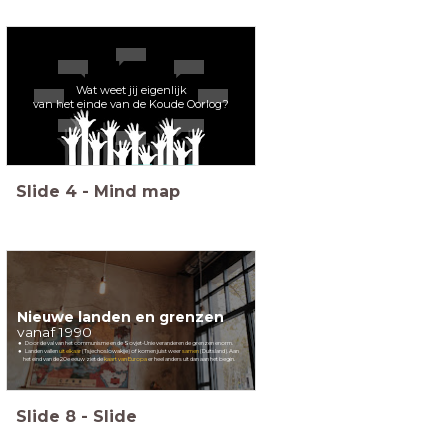
Wat weet jij eigenlijk
van het einde van de Koude Oorlog?
Slide
4
-
Mind map
Nieuwe landen en grenzen
vanaf 1990
Door de val van het communisme en de Sovjet-Unie veranderen de grenzen enorm.
Landen vallen
uit elkaar
(Tsjechoslowakije) of komen juist weer
samen
(Duitsland).
Aan
het eind van de 20e eeuw ziet de
kaart van Europa
er heel anders uit dan aan het begin.
Slide
8
-
Slide