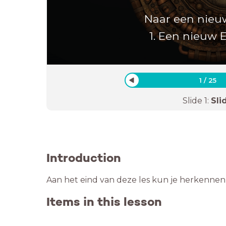
Naar een nie
1. Een nieuw 
1
/
25
Slide
1
:
Sli
Introduction
Aan het eind van deze les kun je herkenne
Items in this lesson