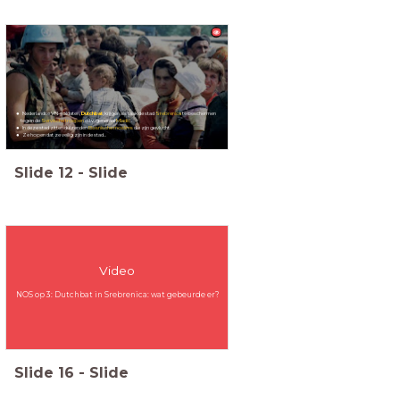
Nederlandse VN-soldaten,
Dutchbat
, krijgen als taak de stad
Srebrenica
te beschermen
tegen de
Servische troepen
o.l.v. generaal
Mladić
.
In deze stad zitten duizenden
Bosnische moslims
die zijn gevlucht.
Ze hopen dat ze veilig zijn in de stad...
Slide
12
-
Slide
Video
NOS op 3: Dutchbat in Srebrenica: wat gebeurde er?
Slide
16
-
Slide