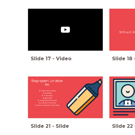
NOS op 3: Wi
Slide
17
-
Video
Slide
18
Begrippen uit deze
les
Duitse eenwording
Dutchbat
Srebrenica
genocide
Joegoslavië Tribunaal
enclave (
in de video
)
etnisch zuiveren (
in de video
)
Slide
21
-
Slide
Slide
22