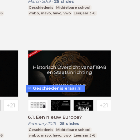
March 2019
-
25
slides
Geschiedenis
Middelbare school
-6
vmbo, mavo, havo, vwo
Leerjaar 3-6
Geschiedenisleraar.nl
6.1. Een nieuw Europa?
February 2021
-
25
slides
Geschiedenis
Middelbare school
-6
vmbo, mavo, havo, vwo
Leerjaar 3-6