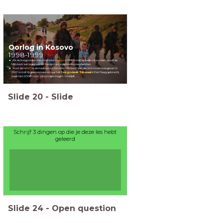
Oorlog in Kosovo
1998-1999
Als de Joegoslavische provincie
Kosovo
in 1999 onafhankelijk wil worden, stuurt de
Milošević een leger om de Servische minderheid te beschermen.
Voor de
NAVO
is de maat nu vol: ze vallen Milošević aan, die zich moet overgeven. In
2001 wordt hij gearresteerd en naar het
Joegoslavië Tribunaal
in Den Haag gebracht,
waar hij in 2006 (vóór zijn proces begint) overlijdt.
Slide
20
-
Slide
Schrijf 3 dingen op die je deze les hebt
geleerd
Slide
24
-
Open question