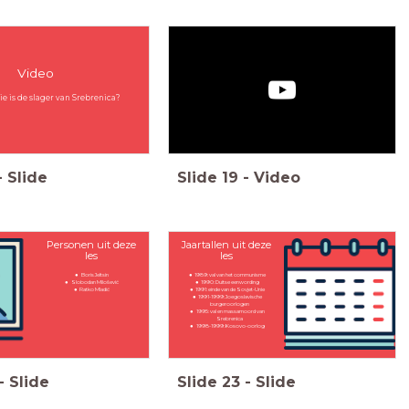
Video
e is de slager van Srebrenica?
-
Slide
Slide
19
-
Video
Personen uit deze
Jaartallen uit deze
les
les
Boris Jeltsin
1989: val van het communisme
Slobodan Milošević
1990: Duitse eenwording
Ratko Mladić
1991: einde van de Sovjet-Unie
1991-1999: Joegoslavische
burgeroorlogen
1995: val en massamoord van
Srebrenica
1998-1999: Kosovo-oorlog
-
Slide
Slide
23
-
Slide