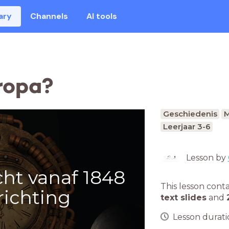
ary
Channels
AI tools
uropa?
Geschiedenis
M
Leerjaar 3-6
Lesson by
cht vanaf 1848
This lesson cont
richting
text slides
and
Lesson duratio