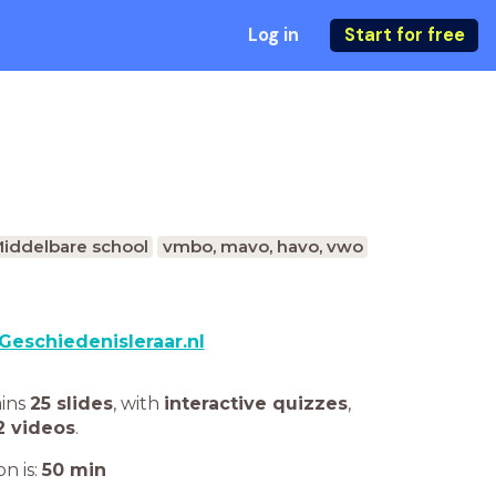
Log in
Start for free
iddelbare school
vmbo, mavo, havo, vwo
Geschiedenisleraar.nl
ains
25 slides
,
with
interactive quizzes
,
2 videos
.
n is:
50
min