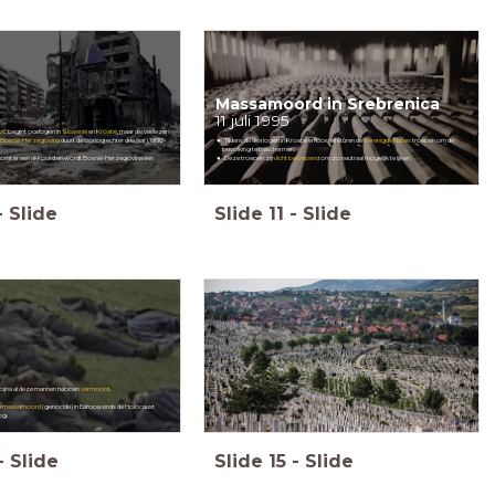
Massamoord in Srebrenica
11 juli 1995
vić
begint oorlogen in
Slovenië
en
Kroatië
, maar die verliezen
Bosnië-Herzegovina
duurt de oorlog echter drie jaar (1992-
Tijdens de oorlogen in Kroatië en Bosnië sturen de
Verenigde Naties
troepen om de
bevolking te beschermen.
 komt er een akkoord en wordt Bosnië-Herzegovina een
Deze troepen zijn
licht bewapend
om zo neutraal mogelijk te lijken.
-
Slide
Slide
11
-
Slide
rs bijna al deze mannen hebben
vermoord
.
e
massamoord
(genocide) in Europa sinds de Holocaust
og.
-
Slide
Slide
15
-
Slide