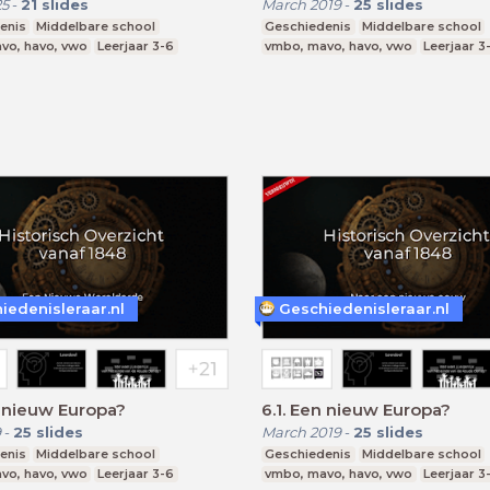
25
-
21
slides
March 2019
-
25
slides
enis
Middelbare school
Geschiedenis
Middelbare school
vo, havo, vwo
Leerjaar 3-6
vmbo, mavo, havo, vwo
Leerjaar 3
iedenisleraar.nl
Geschiedenisleraar.nl
n nieuw Europa?
6.1. Een nieuw Europa?
9
-
25
slides
March 2019
-
25
slides
enis
Middelbare school
Geschiedenis
Middelbare school
vo, havo, vwo
Leerjaar 3-6
vmbo, mavo, havo, vwo
Leerjaar 3