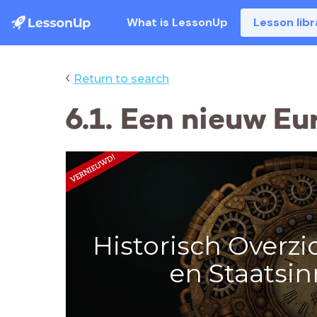
What is LessonUp
Lesson libr
‹
Return to search
6.1. Een nieuw E
Historisch Overzi
en Staatsin