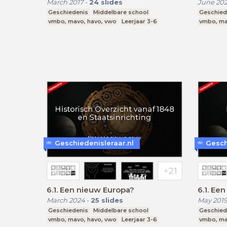
March 2017
-
24
slides
June 20
Geschiedenis
Middelbare school
Geschied
vmbo, mavo, havo, vwo
Leerjaar 3-6
vmbo, ma
Geschiedenisleraar.nl
Gesch
6.1. Een nieuw Europa?
6.1. Ee
March 2024
-
25
slides
May 201
Geschiedenis
Middelbare school
Geschied
vmbo, mavo, havo, vwo
Leerjaar 3-6
vmbo, ma