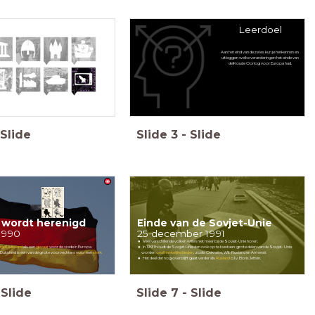
Leerdoel
Aan het eind van deze les kun je herkennen en
uitleggen welke veranderingen het einde van
de Koude Oorlog voor Europa had.
Slide
Slide
3
-
Slide
 wordt herenigd
Einde van de Sovjet-Unie
1990
25 december 1991
Veel verschillende volken willen niet meer bij de Sovjet-Unie horen.
igd Duitsland
als een
gevaar
voor de vrede in Europa.
In 1991 houdt de Sovjet-Unie dan ook op te bestaan: grote delen van de Sovjet- Unie
n: Duitsland is één van de grote voorvechters voor een
sterk
worden
onafhankelijke landen
, zoals Oekraïne, Wit-Rusland en Armenië.
Het deel dat nog overblijft gaat verder als
Rusland
o.l.v. Boris Jeltsin.
Slide
Slide
7
-
Slide