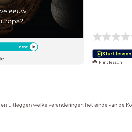
uwe eeuw
Europa?
next
Start lesson
de
Print lesson
n en uitleggen welke veranderingen het einde van de 