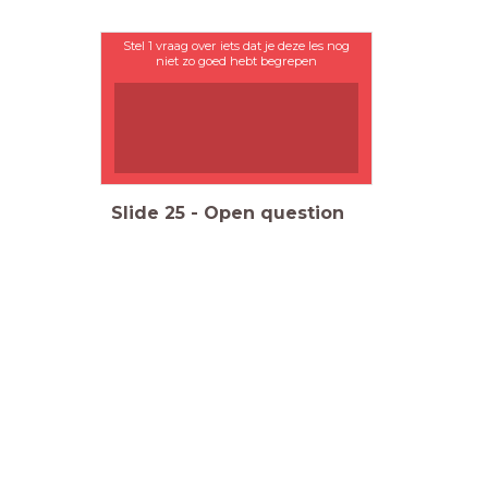
Stel 1 vraag over iets dat je deze les nog
niet zo goed hebt begrepen
Slide
25
-
Open question