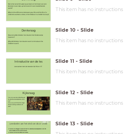
Wat is het verschil tussen jouw leven en het leven van een
kind dat in een mijn, op het land of in een textielfabriek
This item has no instructions
werkt?
(What is the difference between your life and the life of a
child who works in a mine, in the fields or in a textile factory?)
Slide
10
-
Slide
Denkvraag
Waarom wilde minister Van Houten het Kinderwetje
invoeren?
This item has no instructions
(Why did Minister Van Houten want to introduce the
Children's Law?)
Slide
11
-
Slide
Introductie van de les
Lees samen met de meester blz 116 en 117
This item has no instructions
Slide
12
-
Slide
Kijkvraag
Hoe zie je aan deze afbeelding dat
de arbeidsomstandigheden slecht
This item has no instructions
zijn?
(How can you tell from this image
that the working conditions are
bad?)
Slide
13
-
Slide
Leerdoelen: aan het eind van deze week
kunnen we uitleggen waarom de leef- en arbeidsomstandigheden in de 19e
eeuw leidden tot de sociale kwestie.
kunnen we hier een debat over voeren.