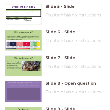
Slide
5
-
Slide
Overzicht periode 2
Week 1
Week 2
Week 3
Week 4
Voorkennis
Burgers en
Een veranderende
De
stoommachines
samenleving
stoommachine
This item has no instructions
Week 5
Week 6
Week 7
Zwarte sneeuw
Kinderarbeid
Arbeids-
omstandigheden
Slide
6
-
Slide
Wat weten we al?
Hieronder zie je weer de
tijdbalk
met de belangrijke periodes in de geschiedenis
van Nederland. Deze unit gaat over de
19e eeuw.
Dit tijdvak noemen we ook wel
This item has no instructions
de tijd van
burgers en stoommachines.
V
Slide
7
-
Slide
Wat weten we al?
Wat zijn de 3 belangrijkste
redenen dat kinderarbeid
This item has no instructions
nog steeds bestaat?
(What are the 3 main reasons
that child labor still exists?)
Slide
8
-
Open question
De 3 belangrijkste redenen dat kinderarbeid bestond en nog
steeds bestaat, zijn ...
(The 3 main reasons that child labor existed and still exists are…)
This item has no instructions
Slide
9
-
Slide
Denkvraag