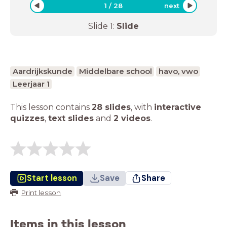
1
/
28
next
Slide
1
:
Slide
Aardrijkskunde
Middelbare school
havo, vwo
Leerjaar 1
This lesson contains
28 slides
,
with
interactive
quizzes
,
text slides
and
2 videos
.
Start lesson
Save
Share
Print lesson
Items in this lesson