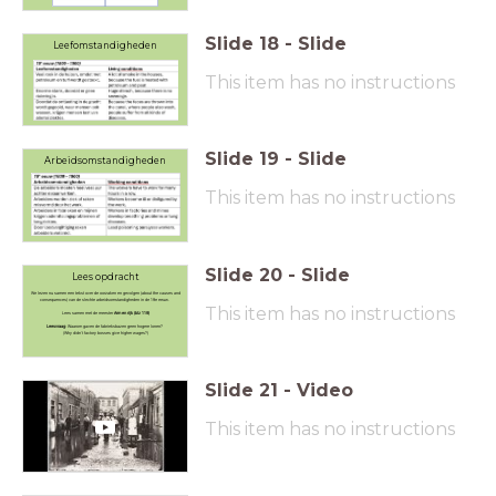
Slide
18
-
Slide
Leefomstandigheden
This item has no instructions
Slide
19
-
Slide
Arbeidsomstandigheden
This item has no instructions
Slide
20
-
Slide
Lees opdracht
We lezen nu samen een tekst over de oorzaken en gevolgen (about the causes and
consequences) van de slechte arbeidsomstandigheden in de 19e eeuw.
This item has no instructions
Lees samen met de meester
Arm en rijk (blz 119)
Leesvraag
: Waarom gaven de fabrieksbazen geen hogere lonen?
(Why didn't factory bosses give higher wages?)
Slide
21
-
Video
This item has no instructions