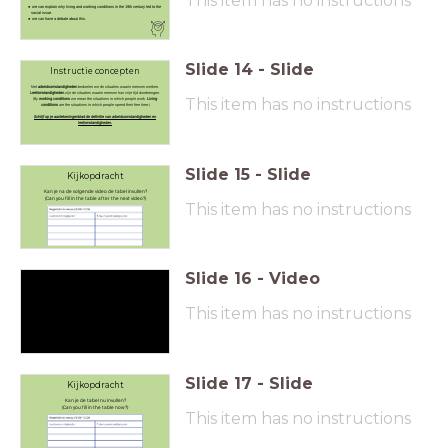
This item has no instructions
we can explain why living and working conditions in the 19th century led to the
social issue.
we can have a debate about this.
Slide
14
-
Slide
Instructie concepten
Met
arbeidsomstandigheden
bedoelen we de situaties waarin mensen werken.
Leefomstandigheden
zijn de situaties waarin mensen hun vrije tijd doorbrengen.
This item has no instructions
(By
working conditions
we mean the situations in which people work.
Living
conditions
are the situations in which people spend their free time.)
Schrijf op je aantekeningenblad de definitie van arbeidsomstandigheden en
leefomstandigheden.
Slide
15
-
Slide
Kijkopdracht
Kan je na de volgende video de tabel invullen?
(Can you fill in the table after the next video?)
This item has no instructions
Slide
16
-
Video
This item has no instructions
Slide
17
-
Slide
Kijkopdracht
Kan je de tabel nu invullen?
(Can you fill in the table now?)
This item has no instructions