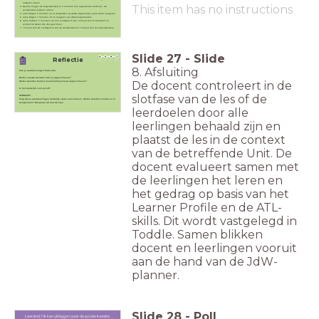
luisteren alleen.
This item has no instructions
Daarna mogen de tegenstanders in 3 minuten hun argumenten vertellen; de
voorstanders luisteren alleen.
Jullie krijgen 2 minuten om te bespreken op welke argumenten jullie willen reageren.
Jullie krijgen 7 minuten om te reageren op elkaars argumenten.
Jullie hebben 2 minuten om een eindspeech van 1 minuut voor te bereiden en
iemand te kiezen die dat gaat doen.
1 minuut voor de eindspeech van de voorstanders en 1 minuut voor de tegenstanders.
Slide
27
-
Slide
Reflectie
8. Afsluiting
Pak je aantekeningen blad erbij.
Welke nieuwe woorden heb jij opgeschreven?
De docent controleert in de
Welke woorden heeft je buurman/buurvrouw opgeschreven?
Is het duidelijk voor jezelf?
slotfase van de les of de
OPDRACHT:
Zorg dat je aantekeningen duidelijk staan omschreven. Welke woorden moeten er in
terugkomen? Bespreek dit met de klas.
leerdoelen door alle
leerlingen behaald zijn en
plaatst de les in de context
van de betreffende Unit. De
docent evalueert samen met
de leerlingen het leren en
het gedrag op basis van het
Learner Profile en de ATL-
skills. Dit wordt vastgelegd in
Toddle. Samen blikken
docent en leerlingen vooruit
aan de hand van de JdW-
planner.
Slide
28
-
Poll
Leerdoel 1: Ik kan uitleggen waar de sociale kwestie