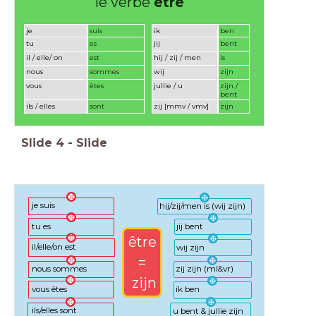
le verbe
être
je
suis
ik
ben
tu
es
jij
bent
il / elle/ on
est
hij / zij / men
is
nous
sommes
wij
zijn
vous
êtes
jullie / u
zijn /
bent
ils / elles
sont
zij [mmv / vmv]
zijn
Slide
4
-
Slide
je suis
hij/zij/men is (wij zijn)
tu es
jij bent
être
il/elle/on est
wij zijn
=
nous sommes
zij zijn (ml&vr)
zijn
vous êtes
ik ben
ils/elles sont
u bent & jullie zijn