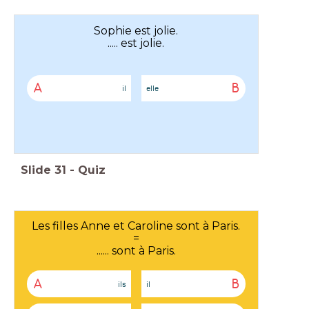
Sophie est jolie.
..... est jolie.
A
B
il
elle
Slide
31
-
Quiz
Les filles Anne et Caroline sont à Paris.
=
...... sont à Paris.
A
B
ils
il