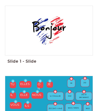
Slide
1
-
Slide
JIJ
IK
ELLES
TU
O
JE
N
IL
ELLE
NOUS
ZIJ (1
U / JULLIE
HIJ
persoon)
VOUS
ILS
WIJ / MEN
ZIJ (ml + mv)
WIJ