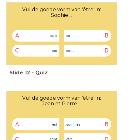
Vul de goede vorm van 'être' in:
Sophie ...
A
B
suis
es
C
D
est
sont
Slide
12
-
Quiz
Vul de goede vorm van 'être' in:
Jean et Pierre ...
A
B
est
sommes
C
D
sont
être