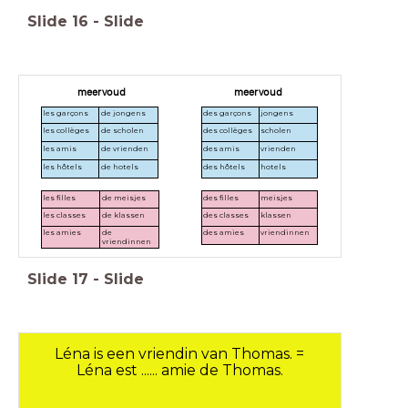
Slide
16
-
Slide
meervoud
meervoud
les garçons
de jongens
des garçons
jongens
les collèges
de scholen
des collèges
scholen
les amis
de vrienden
des amis
vrienden
les hôtels
de hotels
des hôtels
hotels
les filles
de meisjes
des filles
meisjes
les classes
de klassen
des classes
klassen
les amies
de
des amies
vriendinnen
vriendinnen
Slide
17
-
Slide
Léna is een vriendin van Thomas. =
Léna est ...... amie de Thomas.