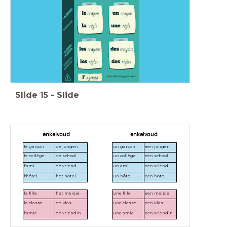
Slide
15
-
Slide
enkelvoud
enkelvoud
le garçon
de jongen
un garçon
een jongen
le collège
de school
un collège
een school
l'ami
de vriend
un ami
een vriend
l'hôtel
het hotel
un hôtel
een hotel
la fille
het meisje
une fille
een meisje
la classe
de klas
une classe
een klas
l'amie
de vriendin
une amie
een vriendin