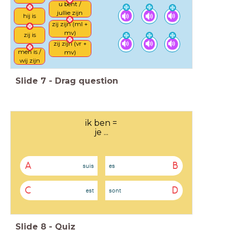
u bent /
jullie zijn
hij is
zij zijn (ml +
mv)
zij is
zij zijn (vr +
men is /
mv)
wij zijn
Slide
7
-
Drag question
ik ben =
je ...
A
B
suis
es
C
D
est
sont
Slide
8
-
Quiz