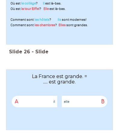
Où est
le collège
?
Il
est là-bas.
Où est
la tour Eiffel
?
Elle
est là-bas.
Comment sont
les hôtels
?
Ils
sont modernes!
Comment sont
les chambres
?
Elles
sont grandes.
Slide
26
-
Slide
La France est grande. =
..... est grande.
A
B
il
elle