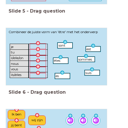
Slide
5
-
Drag question
Combineer de juiste vorm van 'être' met het onderwerp
sont
je
est
tu
il/elle/on
sommes
êtes
nous
vous
suis
ils/elles
es
Slide
6
-
Drag question
Ik ben
wij zijn
jij bent