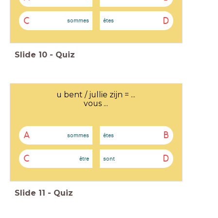
C
D
sommes
êtes
Slide
10
-
Quiz
u bent / jullie zijn = ...
vous ...
A
B
sommes
êtes
C
D
être
sont
Slide
11
-
Quiz