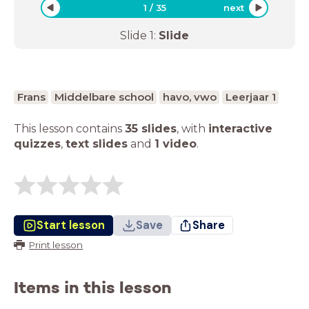
1
/
35
next
Slide
1
:
Slide
Frans
Middelbare school
havo, vwo
Leerjaar 1
This lesson contains
35 slides
,
with
interactive
quizzes
,
text slides
and
1 video
.
Start lesson
Save
Share
Print lesson
Items in this lesson