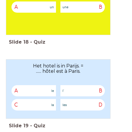
A
B
un
une
Slide
18
-
Quiz
Het hotel is in Parijs. =
...... hôtel est à Paris.
A
B
le
l'
C
D
la
les
Slide
19
-
Quiz