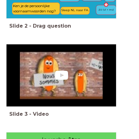
Ken je de persoonlijke
Sleep NL naar FA.
ZIJ (vl + mv)
voornaamwoorden nog?
Slide
2
-
Drag question
Slide
3
-
Video