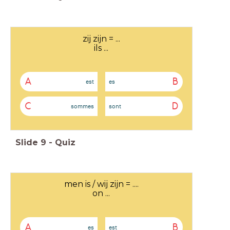
zij zijn = ...
ils ...
A
B
est
es
C
D
sommes
sont
Slide
9
-
Quiz
men is / wij zijn = ....
on ...
A
B
es
est