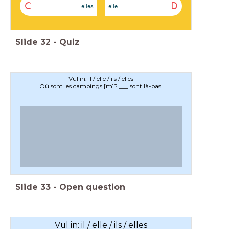
C
D
elles
elle
Slide
32
-
Quiz
Vul in: il / elle / ils / elles
Où sont les campings [m]? ___ sont là-bas.
Slide
33
-
Open question
Vul in: il / elle / ils / elles