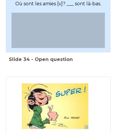
Où sont les amies [v]? ___ sont là-bas.
Slide
34
-
Open question
Au revoir