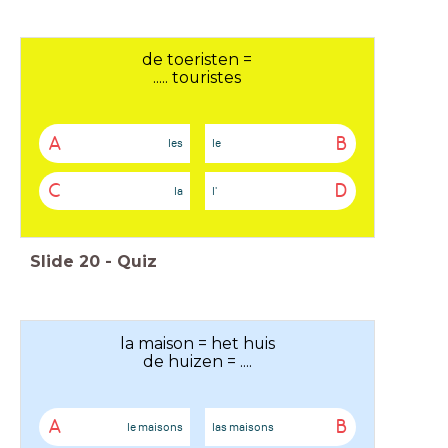
de toeristen =
..... touristes
A
B
les
le
C
D
la
l'
Slide
20
-
Quiz
la maison = het huis
de huizen = ....
A
B
le maisons
las maisons