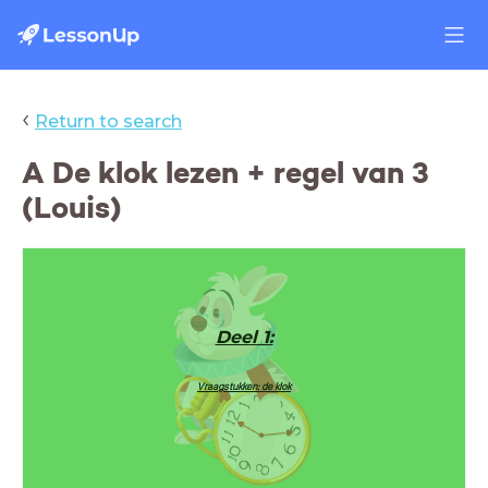
‹
Return to search
A De klok lezen + regel van 3
(Louis)
Deel 1:
Vraagstukken: de klok