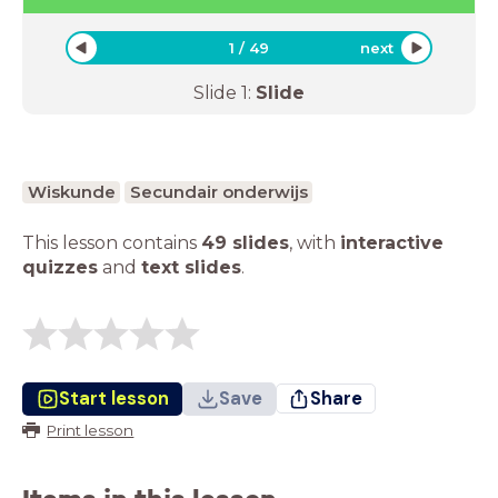
1
/
49
next
Slide
1
:
Slide
Wiskunde
Secundair onderwijs
This lesson contains
49 slides
,
with
interactive
quizzes
and
text slides
.
Start lesson
Save
Share
Print lesson