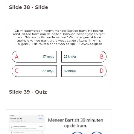
Slide
38
-
Slide
Op vrijdagmorgen neemt meneer Bart de tram. Hij neemt
rond 9:00 de tram aan de halte "Hoboken zwaantjes" en rijdt
naar "Merksem Rerum Novarum." Wat is de gemiddelde
snelheid van de tram, als je weet dat de afstand 14 km is.
Tip: gebruik de routeplanner van de lijn --> www.delijn.be
A
B
17 km/u
22 km/u
C
D
27 km/u
32 km/u
Slide
39
-
Quiz