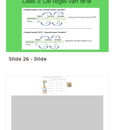
Deel 3: De regel van drie
Slide
26
-
Slide