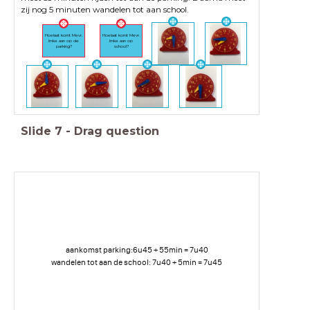
zij nog 5 minuten wandelen tot aan school.
Hoelaat komt Mevr.
Hoelaat komt Mevr.
Imke aan op de
Imke aan op
parking?
school?
Slide
7
-
Drag question
aankomst parking:6u45 + 55min = 7u40
wandelen tot aan de school: 7u40 + 5min = 7u45