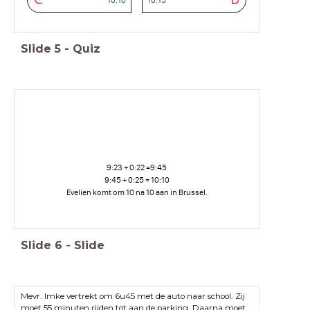
C
D
Slide
5
-
Quiz
9:23 + 0:22 =9:45
9:45 + 0:25 = 10:10
Evelien komt om 10 na 10 aan in Brussel.
Slide
6
-
Slide
Mevr. Imke vertrekt om 6u45 met de auto naar school. Zij
moet 55 minuten rijden tot aan de parking. Daarna moet