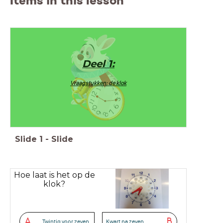
Items in this lesson
Deel 1:
Vraagstukken: de klok
Slide
1
-
Slide
Hoe laat is het op de
klok?
A
B
Twintig voor zeven.
Kwart na zeven