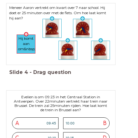
Meneer Aaron vertrekt om kwart over 7 naar school. Hij
doet er 25 minuten over met de fiets. Om hoe laat komt
hij aan?
Hij komt
aan
om&nbsp;
Slide
4
-
Drag question
Evelien is om 09:23 in het Centraal Station in
Antwerpen. Over 22minuten vertrekt haar trein naar
Brussel. De trein zal 25minuten rijden. Hoe laat komt
de trein in Brussel aan?
A
B
09:45
10:00
10:10
10:15