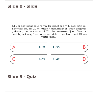
Slide
8
-
Slide
Olivier gaat naar de cinema. Hij moet er om 10 over 10 zijn.
Normaal zou hij 20 minuten rijden, maar er is een ongeval
gebeurd, hierdoor moet hij 12 minuten extra rijden. Daarna
moet hij ook nog 5 minuten wandelen. Hoe laat moet Olivier
vertrekken?
A
B
9u21
9u33
C
D
9u27
9u42
Slide
9
-
Quiz