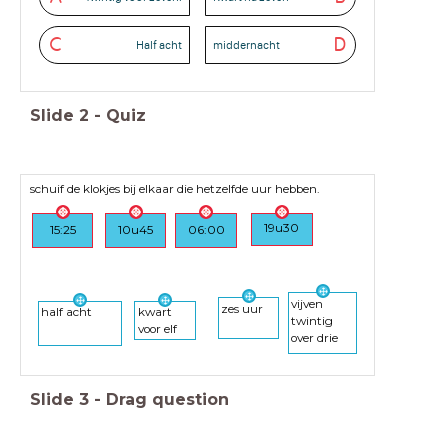
C
D
Half acht
middernacht
Slide
2
-
Quiz
schuif de klokjes bij elkaar die hetzelfde uur hebben.
19u30
15:25
10u45
06:00
vijven
zes uur
half acht
kwart
twintig
voor elf
over drie
Slide
3
-
Drag question