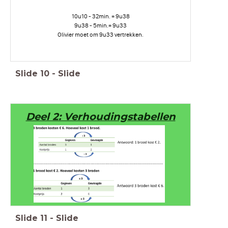
10u10 - 32min. = 9u38
9u38 - 5min.= 9u33
Olivier moet om 9u33 vertrekken.
Slide
10
-
Slide
Deel 2: Verhoudingstabellen
Slide
11
-
Slide