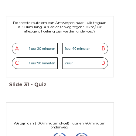
De snelste route om van Antwerpen naar Luik te gaan
is 150km lang. Als we deze weg tegen 90km/uur
afleggen, hoelang zijn we dan onderweg?
A
B
1 uur 30 minuten
1uur 40 minuten
C
D
1 uur 50 minuten
2 uur
Slide
31
-
Quiz
We zijn dan (100minuten ofwel) 1 uur en 40minuten
onderweg.