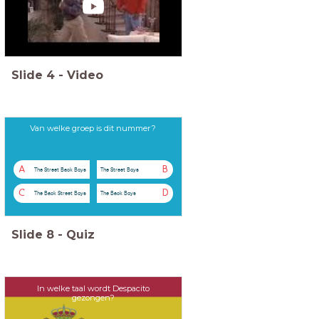
Slide
4
-
Video
Van welke groep is dit nummer?
A
B
The Street Back Boys
The Street Boys
C
D
The Back Street Boys
The Back Boys
Slide
8
-
Quiz
In welke taal wordt Despacito
gezongen?