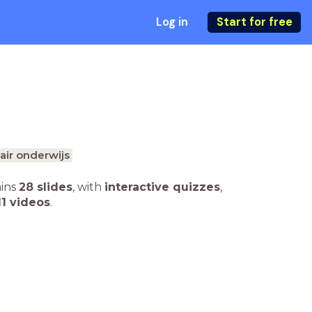
Log in
Start for free
ir onderwijs
ains
28 slides
,
with
interactive quizzes
,
11 videos
.