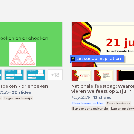
LessonUp Inspiration
 Hoeken - driehoeken
Nationale feestdag: Waar
vieren we feest op 21 juli?
2025
-
22
slides
May 2026
-
13
slides
e
Lager onderwijs
New lesson editor
Geschiedenis
Burgerschapskunde
Lager onderw