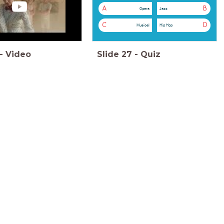
A
B
Opera
Jazz
C
D
Musical
Hip Hop
-
Video
Slide
27
-
Quiz