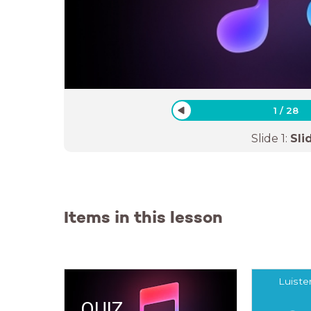
1
/
28
Slide
1
:
Sli
Items in this lesson
Luiste
QUIZ