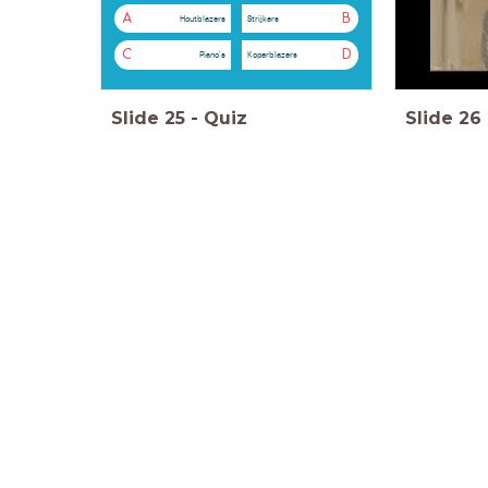
A
B
Houtblazers
Strijkers
C
D
Piano's
Koperblazers
Slide
25
-
Quiz
Slide
26