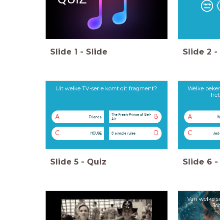
😒
Slide
1
-
Slide
Slide
2
-
Uit welke TV-serie komt dit fragment?
Welke beken
het
The Fresh Prince of Bel-
A
B
A
Friends
W
Air
C
D
C
HOUSE
8 simple rules
Jad
Slide
5
-
Quiz
Slide
6
-
Van welke su
Jo