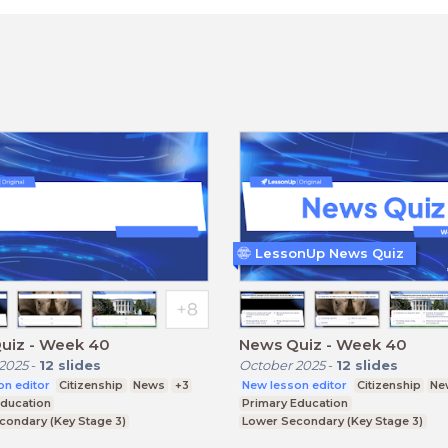
LessonUp News Quiz
uiz - Week 40
News Quiz - Week 40
2025
-
12
slides
October 2025
-
12
slides
on editor
Citizenship
News
+3
New lesson editor
Citizenship
Ne
Education
Primary Education
condary (Key Stage 3)
Lower Secondary (Key Stage 3)
condary (Key Stage 4)
Upper Secondary (Key Stage 4)