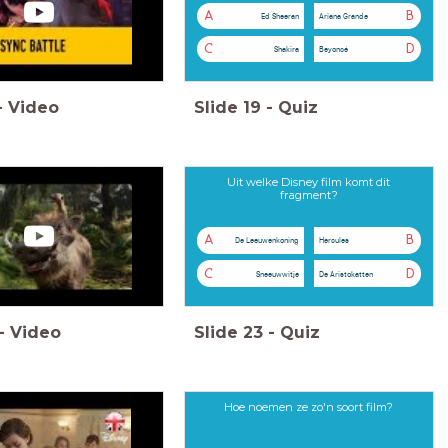
A
B
Ed Sheeran
Ariana Grande
C
D
Shakira
Beyoncé
-
Video
Slide
19
-
Quiz
Uit welke Disney film komt dit
fragment?
A
B
De Leeuwenkoning
Hercules
C
D
Sneeuwwitje
De Aristokatten
-
Video
Slide
23
-
Quiz
Hoe noemen ze zo'n soort film?