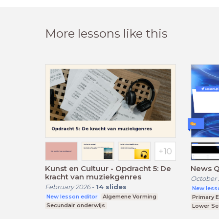
More lessons like this
Kunst en Cultuur - Opdracht 5: De
News Q
kracht van muziekgenres
October 
February 2026
-
14
slides
New less
New lesson editor
Algemene Vorming
Primary 
Secundair onderwijs
Lower Se
Upper Se