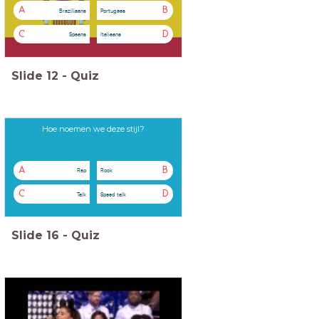
A
B
Braziliaans
Portugees
C
D
Spaans
Italiaans
Slide
12
-
Quiz
Hoe noemen we deze stijl?
A
B
Rap
Rock
C
D
Talk
Speed talk
Slide
16
-
Quiz