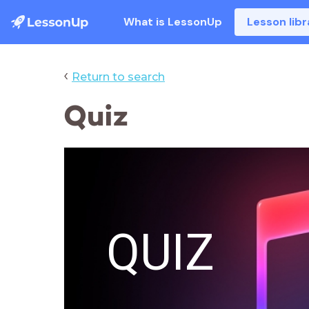
What is LessonUp
Lesson libr
‹
Return to search
Quiz
QUIZ