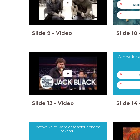
A
Justic
C
Slide
9
-
Video
Slide
10
Aan welk kla
A
C
Slide
13
-
Video
Slide
14
Met welke rol werd deze acteur enorm
bekend?