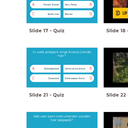
A
B
Wonder Woman
Harry Potter
C
D
Spider-man
Batman
Slide
17
-
Quiz
Slide
18
In welk pretpark zingt Ariana Grande
hier?
A
B
Bobbejaanland
California Adventure
C
D
Disneyland
Rollercoaster World
Slide
21
-
Quiz
Slide
22
Wat voor soort instrumenten worden
hier bespeeld?