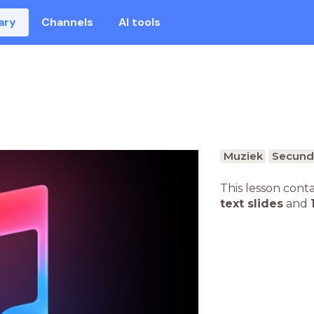
ary
Channels
AI tools
Muziek
Secunda
This lesson cont
text slides
and