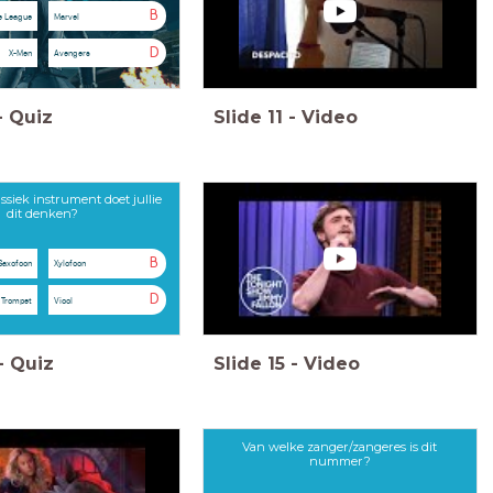
B
e League
Marvel
D
X-Men
Avengers
-
Quiz
Slide
11
-
Video
ssiek instrument doet jullie
dit denken?
B
Saxofoon
Xylofoon
D
Trompet
Viool
-
Quiz
Slide
15
-
Video
Van welke zanger/zangeres is dit
nummer?