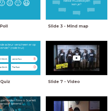
Welke muziekstijlen
🙁
😐
🙂
😃
ken je?
Poll
Slide
3
-
Mind map
de acteur verscheen er op
 einde? (rode trui)
B
ill Smith
Jamie Foxx
D
en Smith
The Rock
Quiz
Slide
7
-
Video
perhelden films is Scarlett
hansson bekend?