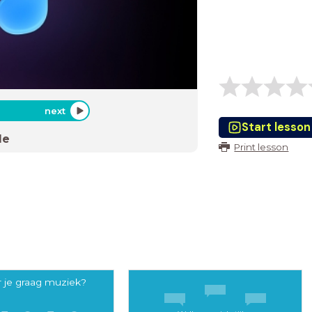
next
Start lesson
de
Print lesson
r je graag muziek?