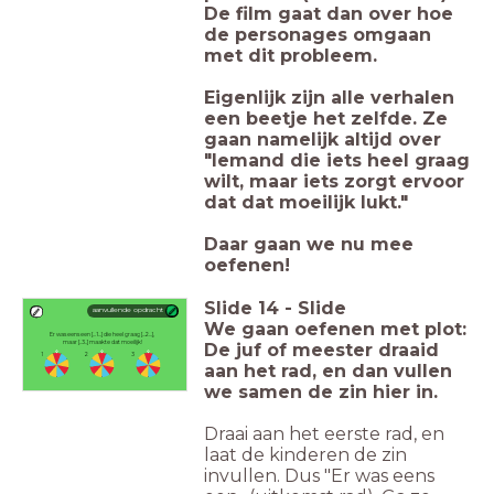
De film gaat dan over hoe
de personages omgaan
met dit probleem.
Eigenlijk zijn alle verhalen
een beetje het zelfde. Ze
gaan namelijk altijd over
"Iemand die iets heel graag
wilt, maar iets zorgt ervoor
dat dat moeilijk lukt."
Daar gaan we nu mee
oefenen!
Slide
14
-
Slide
aanvullende opdracht
We gaan oefenen met plot:
Er was eens een [...1...] die heel graag [...2...],
maar [..3..] maakte dat moeilijk!
De juf of meester draaid
1
2
3
aan het rad, en dan vullen
we samen de zin hier in.
Draai aan het eerste rad, en
laat de kinderen de zin
invullen. Dus "Er was eens