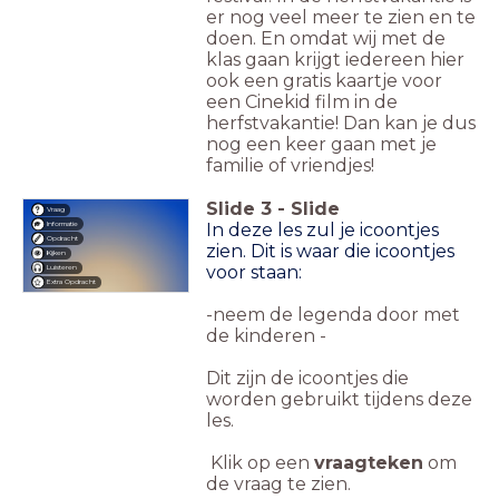
er nog veel meer te zien en te
doen. En omdat wij met de
klas gaan krijgt iedereen hier
ook een gratis kaartje voor
een Cinekid film in de
herfstvakantie! Dan kan je dus
nog een keer gaan met je
familie of vriendjes!
Slide
3
-
Slide
Vraag
Informatie
In deze les zul je icoontjes
Opdracht
zien. Dit is waar die icoontjes
Kijken
voor staan:
Luisteren
Extra Opdracht
-neem de legenda door met
de kinderen -
Dit zijn de icoontjes die
worden gebruikt tijdens deze
les.
Klik op een
vraagteken
om
de vraag te zien.