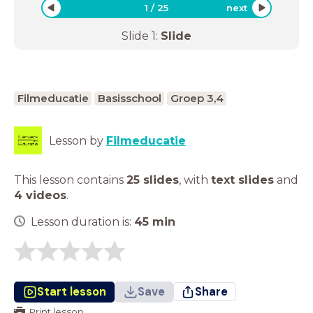
1
/
25
next
Slide
1
:
Slide
Filmeducatie
Basisschool
Groep 3,4
Lesson by
Filmeducatie
This lesson contains
25 slides
,
with
text slides
and
4 videos
.
Lesson duration is:
45
min
Start lesson
Save
Share
Print lesson