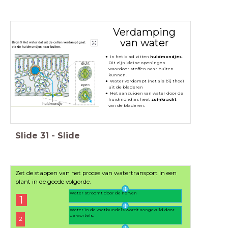
Verdamping
van water
In het blad zitten
huidmondjes
.
Dit zijn kleine openingen
waardoor stoffen naar buiten
kunnen.
Water verdampt (net als bij thee)
uit de bladeren
Het aanzuigen van water door de
huidmondjes heet
zuigkracht
van de bladeren.
Slide
31
-
Slide
Zet de stappen van het proces van watertransport in een
plant in de goede volgorde.
Water stroomt door de nerven
1
Water in de vaatbundels wordt aangevuld door
de wortels.
2