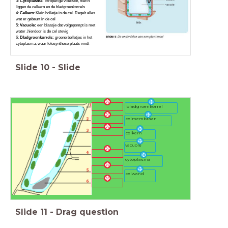
3:
Cytoplasma:
Stroperige vloeistof, hierin
liggen de celkern en de bladgroenkorrels
4:
Celkern:
Klein bolletje in de cel. Regelt alles
wat er gebeurt in de cel
5:
Vacuole:
een blaasje dat volgepompt is met
water ,hierdoor is de cel stevig
6:
Bladgroenkorrels:
groene bolletjes in het
cytoplasma, waar fotosynthese plaats vindt
Slide
10
-
Slide
bladgroenkorrel
celmembraan
celkern
vacuole
cytoplasma
celwand
Slide
11
-
Drag question