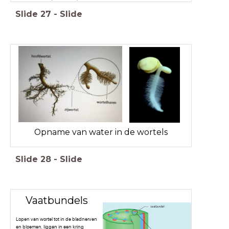
Slide
27
-
Slide
Opname van water in de wortels
Slide
28
-
Slide
Vaatbundels
Lopen van wortel tot in de bladnerven
en bloemen, liggen in een kring