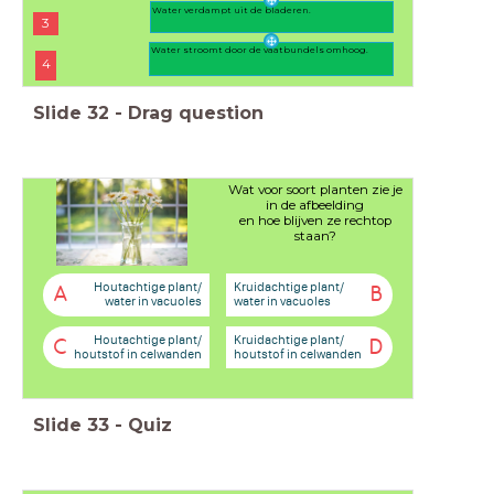
Water verdampt uit de bladeren.
3
Water stroomt door de vaatbundels omhoog.
4
Slide
32
-
Drag question
Wat voor soort planten zie je
in de afbeelding
en hoe blijven ze rechtop
staan?
Houtachtige plant/
Kruidachtige plant/
A
B
water in vacuoles
water in vacuoles
Houtachtige plant/
Kruidachtige plant/
C
D
houtstof in celwanden
houtstof in celwanden
Slide
33
-
Quiz