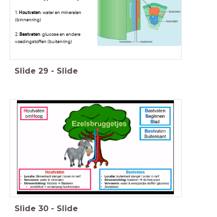
1.
Houtvaten
: water en mineralen
(binnenring)
2.
Bastvaten
: glucose en andere
voedingstoffen (buitenring)
Slide
29
-
Slide
Slide
30
-
Slide