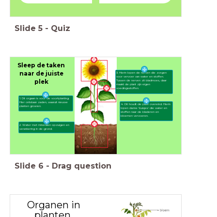
Slide
5
-
Quiz
Sleep de taken
naar de juiste
3. Hierin lopen de nerven die zorgen
voor vervoer van water en stoffen.
plek
Tussen de nerven zit bladmoes, daar
maakt de plant zijn eigen
voedingsstoffen.
1. Dit orgaan is voor de voortplanting.
Hier ontstaan zaden, waaruit nieuwe
4. Dit houdt de plant overeind. Hierin
planten groeien.
lopen dunne 'buisjes' die water en
stoffen naar de bladeren en
bloemen vervoeren.
2. Water met mineralen opzuigen en
verankering in de grond.
Slide
6
-
Drag question
Organen in
planten