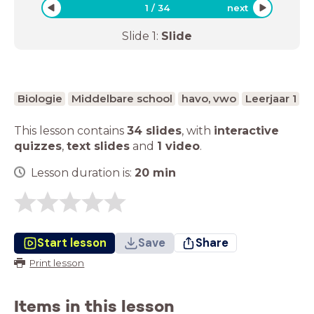
1
/
34
next
Slide
1
:
Slide
Biologie
Middelbare school
havo, vwo
Leerjaar 1
This lesson contains
34 slides
,
with
interactive
quizzes
,
text slides
and
1 video
.
Lesson duration is:
20
min
Start lesson
Save
Share
Print lesson
Items in this lesson