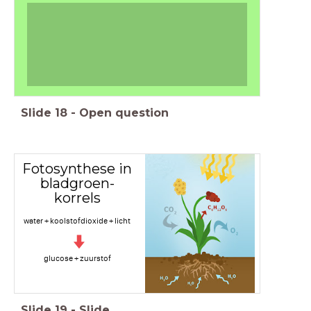
Slide
18
-
Open question
Fotosynthese in
bladgroen-
korrels
water + koolstofdioxide + licht
glucose + zuurstof
Slide
19
-
Slide