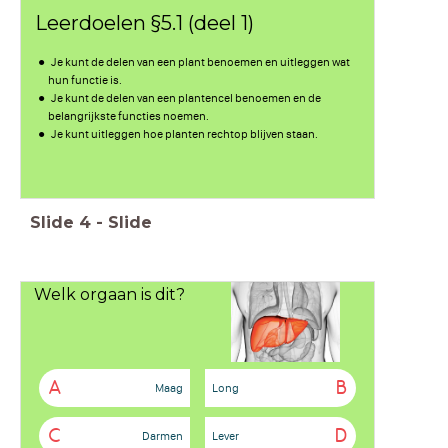
Leerdoelen §5.1 (deel 1)
Je kunt de delen van een plant benoemen en uitleggen wat
hun functie is.
Je kunt de delen van een plantencel benoemen en de
belangrijkste functies noemen.
Je kunt uitleggen hoe planten rechtop blijven staan.
Slide
4
-
Slide
Welk orgaan is dit?
A
B
Maag
Long
C
D
Darmen
Lever