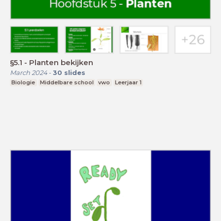
§5.1 - Planten bekijken
March 2024
-
30
slides
Biologie
Middelbare school
vwo
Leerjaar 1