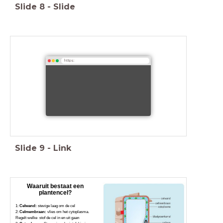
Slide
8
-
Slide
https:
Slide
9
-
Link
Waaruit bestaat een
plantencel?
1:
Celwand:
stevige laag om de cel
2:
Celmembraan:
vlies om het cytoplasma.
Regelt welke stof de cel in en uit gaan