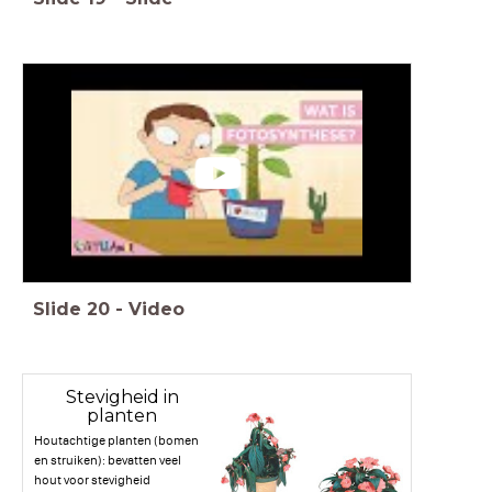
Slide
20
-
Video
Stevigheid in
planten
Houtachtige planten (bomen
en struiken): bevatten veel
hout voor stevigheid