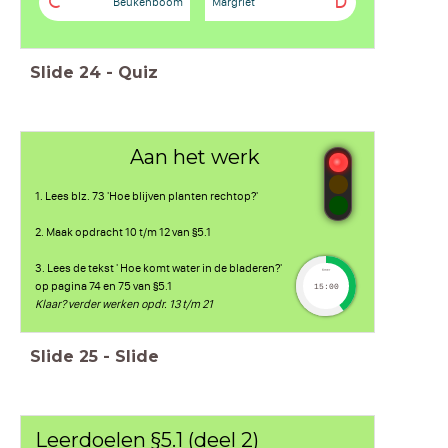
C
D
Beukenboom
Margriet
Slide
24
-
Quiz
Aan het werk
1. Lees blz. 73 'Hoe blijven planten rechtop?'
2. Maak opdracht 10 t/m 12 van §5.1
3. Lees de tekst ' Hoe komt water in de bladeren?'
timer
op pagina 74 en 75 van §5.1
15:00
Klaar? verder werken opdr. 13 t/m 21
Slide
25
-
Slide
Leerdoelen §5.1 (deel 2)