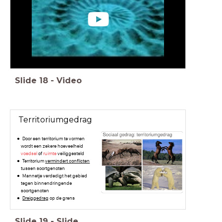
Slide
18
-
Video
Territoriumgedrag
Door een territorium te vormen
wordt een zekere hoeveelheid
voedsel
of
ruimte
veiliggesteld
Territorium
vermindert conflicten
tussen soortgenoten
Mannetje verdedigt het gebied
tegen binnendringende
soortgenoten
Dreiggedrag
op de grens
Slide
19
-
Slide