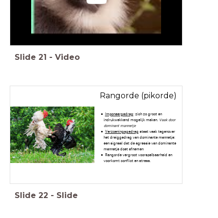
Slide
21
-
Video
Rangorde (pikorde)
Imponeergedrag
: zich zo groot en
indrukwekkend mogelijk maken.
Vaak door
dominant mannetje
Verzoeningsgedrag
staat vaak tegenover
het dreiggedrag van dominante mannetje:
een signaal dat de agressie van dominante
mannetje doet afnemen
Rangorde vergroot voorspelbaarheid en
voorkomt conflict en stress.
Slide
22
-
Slide