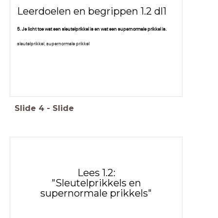
Leerdoelen en begrippen 1.2 dl1
5. Je licht toe wat een sleutelprikkel is en wat een supernormale prikkel is.
sleutelprikkel, supernormale prikkel
Slide
4
-
Slide
Lees 1.2:
"Sleutelprikkels en
supernormale prikkels"