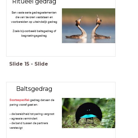
Ritueel gedrag
Een vaste serie gedragselementen
die van tevoren vaststaan en
voorbereiden op uiteindelijk gedrag
Zoals bijvoorbeeld baltsgedrag of
begroetingsgedrag
Slide
15
-
Slide
Baltsgedrag
Soortsspecifiek
gedrag dat aan de
paring vooraf gaat en:
- de bereidheid tot paring vergroot
- agressie vermindert
- de band tussen de partners
verstevigt