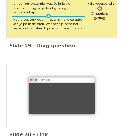
je heel zenuwachtig was. Je krijgt je
<div>gedrag</div>
resultaat terug en je bent geslaagd. Je huilt
van blijdschap.
Omgericht
gedrag
Met je pas verkregen rijbewijs rijd je de auto
van je pa in de prak. Wanneer je hem het
nieuws vertelt slaat hij met zijn vuist op tafel.
Slide
29
-
Drag question
forms.gle
Slide
30
-
Link