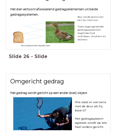
Het dier vertoont afwisselend gedragselementen uit beide
gedragssystemen.
Bijv. op de grens van
een territorium:
Twee tegengestelde
gedragssystemen
tegelijkertijd
zichtbaar, vluchten en
vechten
Slide
26
-
Slide
Omgericht gedrag
Het gedrag wordt gericht op een ander doel/ object
Wie slaat er wel eens
met de deur als hij
boos is?
Het gedragssyteem
agressie wordt op iets
heel anders gericht