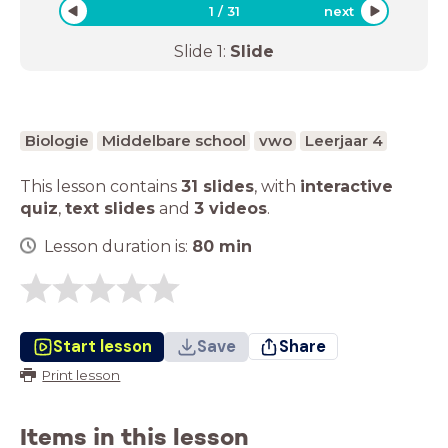
1
/
31
next
Slide
1
:
Slide
Biologie
Middelbare school
vwo
Leerjaar 4
This lesson contains
31 slides
,
with
interactive
quiz
,
text slides
and
3 videos
.
Lesson duration is:
80
min
Start lesson
Save
Share
Print lesson
Items in this lesson