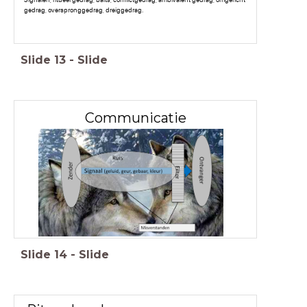
Signalen, ritueel gedrag, balts, conflictgedrag, ambivalent gedrag, omgericht
gedrag, overspronggedrag, dreiggedrag.
Slide
13
-
Slide
Communicatie
Slide
14
-
Slide