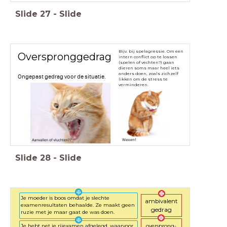
Slide
27
-
Slide
Bijv. bij spelagressie. Om een
Overspronggedrag
intern conflict op te lossen
(spelen of vechten?) gaan
dieren soms maar heel iets
anders doen, zoals zichzelf
Ongepast gedrag voor de situatie.
likken om de stress te
verminderen.
Slide
28
-
Slide
Je moeder is boos omdat je slechte
ambivalent
examenresultaten behaalde. Ze maakt geen
gedrag
ruzie met je maar gaat de was doen.
Je hebt net je rijexamen afgelegd, waarvoor
oversprong-