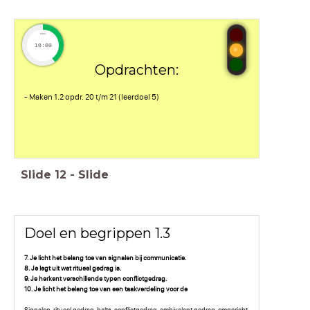
timer
10:00
Opdrachten:
- Maken 1.2 opdr. 20 t/m 21 (leerdoel 5)
Slide
12
-
Slide
Doel en begrippen 1.3
7. Je licht het belang toe van signalen bij communicatie.
8. Je legt uit wat ritueel gedrag is.
9. Je herkent verschillende typen conflictgedrag.
10. Je licht het belang toe van een taakverdeling voor de