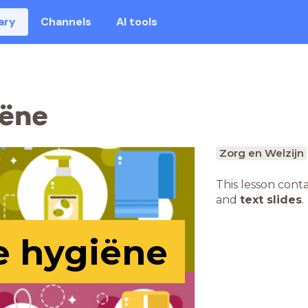
ary
Channels
AI tools
iëne
Zorg en Welzijn
This lesson cont
and
text slides
.
e hygiëne