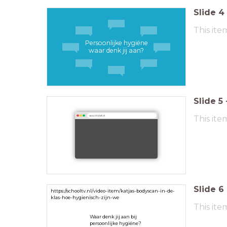
Slide
4
This ite
Persoonlijke hygiëne
waar denk jij aan?
Slide
5
This ite
app.nlziet.nl
Slide
6
https://schooltv.nl/video-item/katjas-bodyscan-in-de-
klas-hoe-hygienisch-zijn-we
This ite
Waar denk jij aan bij
persoonlijke hygiëne?