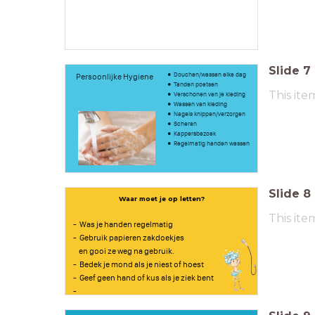
Slide
7
Douchen/wassen elke dag
Persoonlijke Hygiene
Tanden poetsen
This ite
Verschonen van je kleding
Wassen van kleding
Nagels knippen/verzorgen
Scheren
Kappersbezoek
Regelmatig handen wassen
Slide
8
Waar moet je op letten?
This ite
- Was je handen regelmatig
- Gebruik papieren zakdoekjes
en gooi ze weg na gebruik.
- Bedek je mond als je niest of hoest
- Geef geen hand of kus als je ziek bent
-