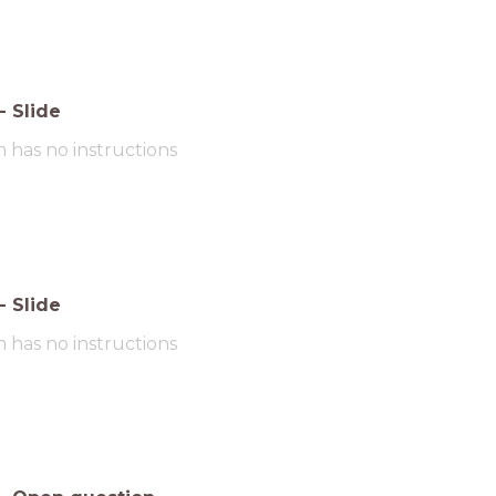
-
Slide
m has no instructions
-
Slide
m has no instructions