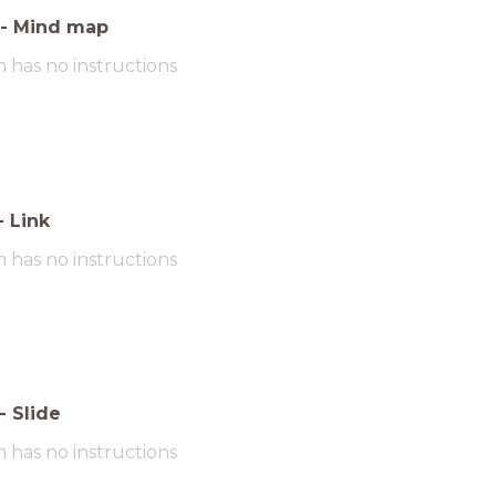
-
Mind map
m has no instructions
-
Link
m has no instructions
-
Slide
m has no instructions