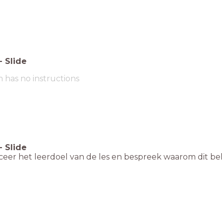
-
Slide
m has no instructions
-
Slide
eer het leerdoel van de les en bespreek waarom dit bel