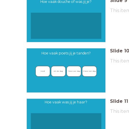
Slide
9
Hoe vaak douche of was jij je?
This ite
Slide
1
Hoe vaak poets jij je tanden?
This ite
nooit
om de dag
1 keer per dag
2 keer per dag
Slide
11
Hoe vaak was jij je haar?
This ite