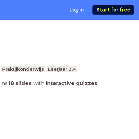
Log in
Start for free
Praktijkonderwijs
Leerjaar 3,4
ains
18 slides
,
with
interactive quizzes