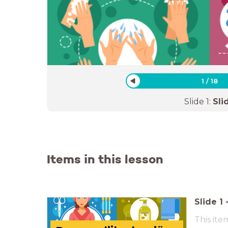
1
/
18
Slide
1
:
Sli
Items in this lesson
Slide
1
This ite