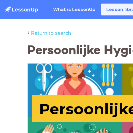
What is LessonUp
Lesson libr
‹
Return to search
Persoonlijke Hyg
Persoonlijk