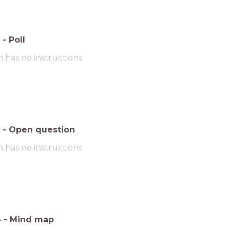
-
Poll
m has no instructions
-
Open question
m has no instructions
4
-
Mind map