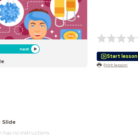
next
Start lesson
de
Print lesson
-
Slide
m has no instructions