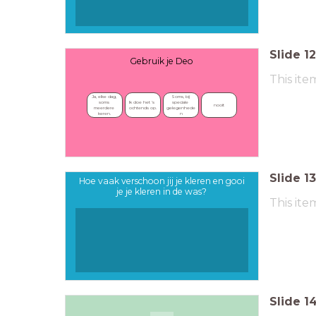
Slide
12
Gebruik je Deo
This ite
Ja, elke dag, 
Soms, bij 
Ik doe het 's 
soms 
speciale 
nooit
ochtends op.
meerdere 
gelegenhede
keren.
n
Slide
13
Hoe vaak verschoon jij je kleren en gooi
je je kleren in de was?
This ite
Slide
1