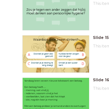
This ite
Zou je tegen een ander zeggen dat hij/zij
moet denken aan persoonlijke hygiëne?
Slide
15
Waardoor gaat zweet stinken?
This ite
Doordat je geen deo
huidbacteriën zorgen
A
B
gebruikt
voor de geur
Doordat je je kleding te
Omdat je een puber
C
D
lang draagt
bent
Slide
1
Vandaag leren we een nieuwe tekstsoort: een betoog.
Een betoog heeft......
This ite
- mening, wat vind jij
- redenen, waarom vind je het
- voorbeelden, laat zien dat het klopt
- slot, nog één keer je mening
Met een betoog probeer je iemand anders te overtuigen