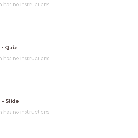
m has no instructions
-
Quiz
m has no instructions
6
-
Slide
m has no instructions