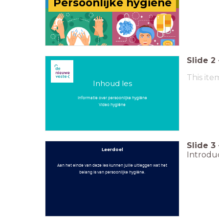
Persoonlijke hygiëne
Slide
2
This ite
Inhoud les
Informatie over persoonlijke hygiëne
Video hygiëne
Slide
3
Leerdoel
Introduc
Aan het einde van deze les kunnen jullie uitleggen wat het
belang is van persoonlijke hygiëne.