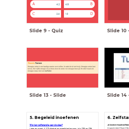
A
B
4.2
4.5
C
D
2.4
1.0
Slide
9
-
Quiz
Slide
10
Slide
13
-
Slide
Slide
14
5. Begeleid inoefenen
6. Zelfst
Wie kan zelfstandig aan de slag?
Je leest en maakt zelfstand
V: Les 4.2, blz 175 en 178
Lees en maak 4.2 Turftabel en steelbladiagram, blz 175 en 178