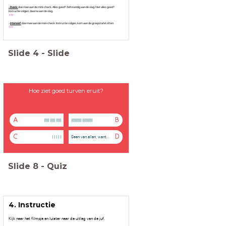
- Basis:
doe mee aan de mini-check. Alles goed? Zelfstandig aan de slag. Niet alles goed?
Instructie volgen, daarna aan de slag.
???
-
Intensief:
doe mee aan de mini-check. Instructie volgen, kom aan de groepstafel zitten.
???
Slide
4
-
Slide
Hoe ziet goed turven eruit?
A
B
||||| ||||| |||||
|||||||||| ||||||||||
C
D
| | | | |
Geen van allen, want...
Slide
8
-
Quiz
4. Instructie
Kijk naar het filmpje en luister naar de uitleg van de juf.