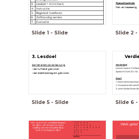
Huiswerkcontrole:
3.
Lesdoel + minicheck
Niet van toepassing.
4.
Instructie
5.
Begeleid inoefenen
6.
Zelfstandig werken
7.
Evaluatie
Slide
1
-
Slide
Slide
2
-
3. Lesdoel
Verdi
Aan het einde van de les kun je:
Aan de slag!
Lees en maak 4.2 Turftab
- een turftabel gebruiken.
Opdracht 13 t/m 20 (-19)
- een steelbladdiagram gebruiken.
Klaar?
1. Kijk je werk zorgvuldig
2. Huiswerk ander vak a
3. Leren toetsen/lezen
Slide
5
-
Slide
Slide
6
-
Hier zie je in een steelbladdiagram
Welk getal
de cijfers van de laatste toets
spelling van een bepaalde klas.
Wat is het laagste cijfer?