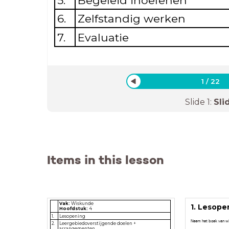
5.
Begeleid inoefenen
6.
Zelfstandig werken
7.
Evaluatie
1
/
22
Slide
1
:
Sli
Items in this lesson
Vak:
Wiskunde
1. Lesope
Hoofdstuk:
4
1.
Lesopening
Neem het boek van wi
2.
Leergebiedoverstijgende doelen +
arrangementen