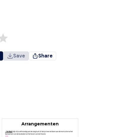
Save
Share
Arrangementen
- Verdiept:
kijk of je zelfstandig aan de slag kunt of dat je mee wil doen aan de instructie na het
benoemen van de lesdoelen en het lezen van de theorie.
???