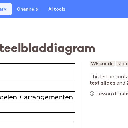
ary
Channels
AI tools
steelbladdiagram
Wiskunde
Midd
This lesson cont
text slides
and
Lesson duratio
doelen + arrangementen