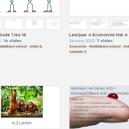
iode 1 les 16
5
-
14
slides
January 2023
-
7
slides
ddelbare school
vmbo k
Economie
Middelbare school
vm
Leerjaar 4