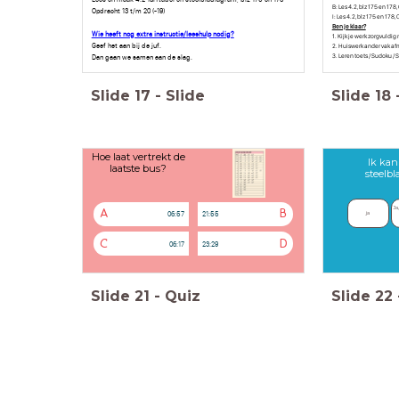
B: Les 4.2, blz 175 en 178
Opdracht 13 t/m 20 (-19)
I: Les 4.2, blz 175 en 178,
Ben je klaar?
Wie heeft nog extra instructie/leeshulp nodig?
1. Kijk je werk zorgvuldig
Geef het aan bij de juf.
2. Huiswerk ander vak a
3. Leren toets / Sudoku 
Dan gaan we samen aan de slag.
Slide
17
-
Slide
Slide
18
Hoe laat vertrekt de
Ik kan
laatste bus?
steelb
Ja
A
B
06:57
21:55
ja
C
D
06:17
23:29
Slide
21
-
Quiz
Slide
22