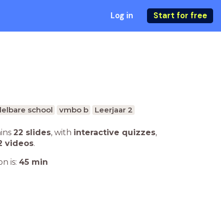
Log in
Start for free
elbare school
vmbo b
Leerjaar 2
ains
22 slides
,
with
interactive quizzes
,
2 videos
.
n is:
45
min