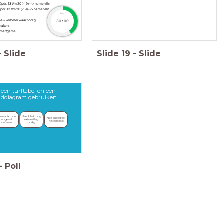
, Opdr. 13 t/m 20 (-19) --> namen lln
 Opdr. 13 t/m 20 (-19) --> namen lln
timer
 na + verbeter waar nodig.
30:00
fmaken.
/ Smartgame.
-
Slide
Slide
19
-
Slide
 een turftabel en een
laddiagram gebruiken.
, maar ik moet 
Nee, ik heb nog 
Nee, ik begrijp 
nog wel 
extra uitleg 
het echt niet
oefenen.
nodig.
-
Poll