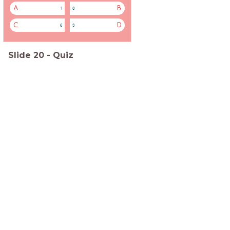
A
B
1
8
C
D
6
3
Slide
20
-
Quiz