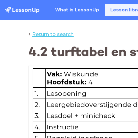
What is LessonUp
Lesson libr
‹
Return to search
4.2 turftabel en 
Vak:
Wiskunde
Hoofdstuk:
4
1.
Lesopening
2.
Leergebiedoverstijgende 
3.
Lesdoel + minicheck
4.
Instructie