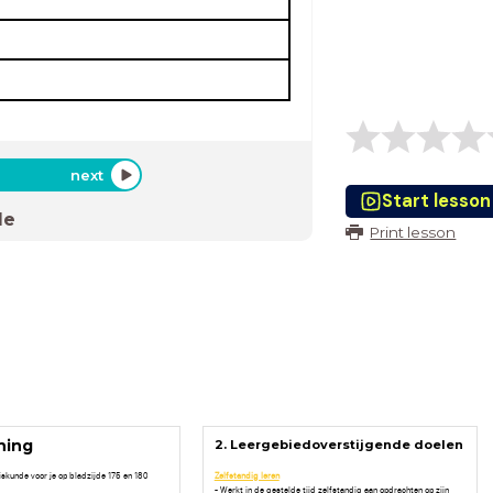
next
Start lesson
de
Print lesson
ning
2. Leergebiedoverstijgende doelen
skunde voor je op bladzijde 175 en 180
Zelfstandig leren
- Werkt in de gestelde tijd zelfstandig aan opdrachten op zijn