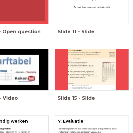
De rest doet mee met de instructie
-
Open question
Slide
11
-
Slide
-
Video
Slide
15
-
Slide
andig werken
7. Evaluatie
ig, in stilte:
- zelfstandig leren; 45 min. werken aan opdr. die op het bord staan.
, Opdr. 13 t/m 20 (-19) --> namen lln
- reflecteren; nakijken en corrigeren waar nodig.