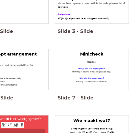
planner (bord, agenda) en houdt zelf de tijd in de gaten om het af
te krijgen.
Reflecteren
- Kijkt zijn eigen werk na en corrigeert waar nodig.
Slide
Slide
3
-
Slide
ept arrangement
Minicheck
Quiz mee!
el en steelbladiagram, blz 175 en 178
Heb je alle 3 de vragen goed?
Dan mag je daarna zelfstandig aan de slag.
 na + verbeter waar nodig.
Niet alle 3 de vragen goed?
fmaken.
Niet erg! Doe mee met de instructie.
/tekenen/Smartgame.
Slide
Slide
7
-
Slide
 wordt hier weergegeven?
Wie maakt wat?
3 vragen goed? Zelfstandig aan de slag:
les 4.2, blz 175 en 178, Opdr. 13 t/m 20 (-19)