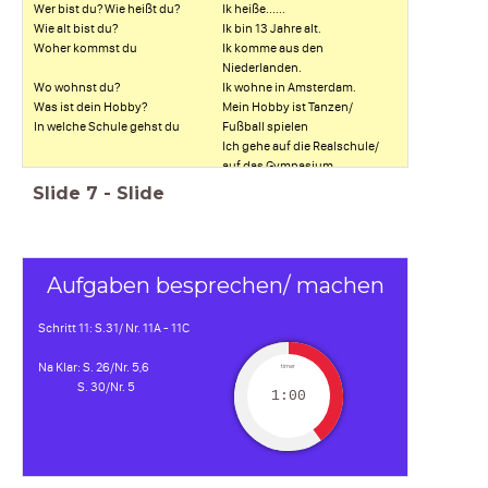
Wer bist du? Wie heißt du?
Ik heiße......
Wie alt bist du?
Ik bin 13 Jahre alt.
Woher kommst du
Ik komme aus den
Niederlanden.
Wo wohnst du?
Ik wohne in Amsterdam.
Was ist dein Hobby?
Mein Hobby ist Tanzen/
In welche Schule gehst du
Fußball spielen
Ich gehe auf die Realschule/
auf das Gymnasium
Slide
7
-
Slide
Aufgaben besprechen/ machen
Schritt 11: S.31/ Nr. 11A - 11C
Na Klar: S. 26/Nr. 5,6
timer
S. 30/Nr. 5
1:00