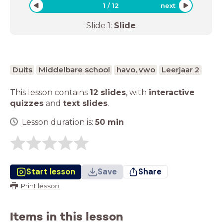
1
/
12
next
Slide
1
:
Slide
Duits
Middelbare school
havo, vwo
Leerjaar 2
This lesson contains
12 slides
,
with
interactive
quizzes
and
text slides
.
Lesson duration is:
50
min
Start lesson
Save
Share
Print lesson
Items in this lesson