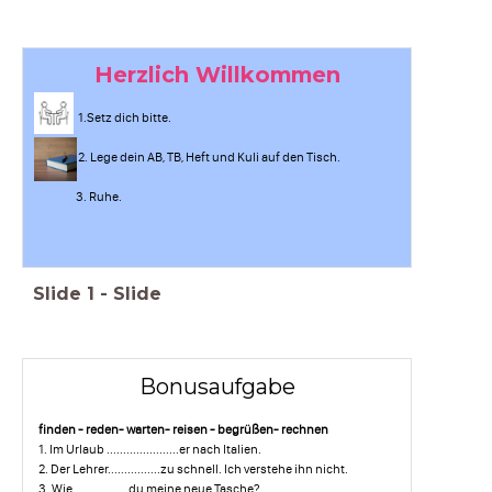
Herzlich Willkommen
1.Setz dich bitte.
2. Lege dein AB, TB, Heft und Kuli auf den Tisch.
3. Ruhe.
Slide
1
-
Slide
Bonusaufgabe
finden - reden- warten- reisen - begrüßen- rechnen
1. Im Urlaub ......................er nach Italien.
2. Der Lehrer................zu schnell. Ich verstehe ihn nicht.
3. Wie.................du meine neue Tasche?