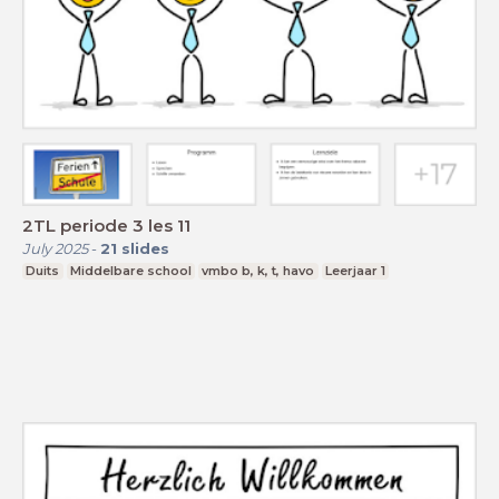
2TL periode 3 les 11
July 2025
-
21
slides
Duits
Middelbare school
vmbo b, k, t, havo
Leerjaar 1