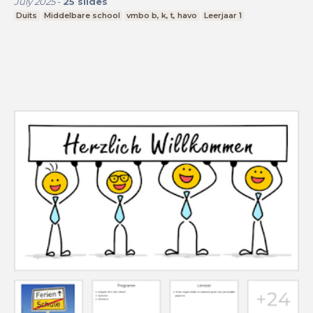
July 2025
-
25
slides
Duits
Middelbare school
vmbo b, k, t, havo
Leerjaar 1