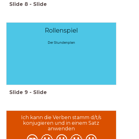
Slide
8
-
Slide
Rollenspiel
Der Stundenplan
Slide
9
-
Slide
Ich kann die Verben stamm d/t/s
konjugieren und in einem Satz
anwenden