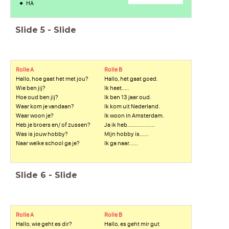
HA
Slide
5
-
Slide
Rolle A
Rolle B
Hallo, hoe gaat het met jou?
Hallo, het gaat goed.
Wie ben jij?
Ik heet.....
Hoe oud ben jij?
Ik ben 13 jaar oud.
Waar kom je vandaan?
Ik kom uit Nederland.
Waar woon je?
Ik woon in Amsterdam.
Heb je broers en/ of zussen?
Ja ik heb..................
Was is jouw hobby?
Mijn hobby is......
Naar welke school ga je?
Ik ga naar......
Slide
6
-
Slide
Rolle A
Rolle B
Hallo, wie geht es dir?
Hallo, es geht mir gut