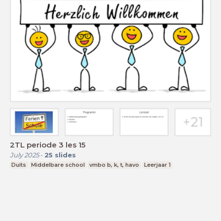
2TL periode 3 les 15
July 2025
-
25
slides
Duits
Middelbare school
vmbo b, k, t, havo
Leerjaar 1