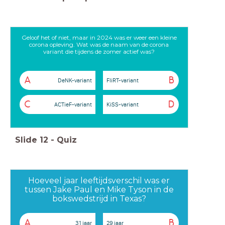
Geloof het of niet, maar in 2024 was er weer een kleine
corona opleving. Wat was de naam van de corona
variant die tijdens de zomer actief was?
A
B
DeNK-variant
FliRT-variant
C
D
ACTieF-variant
KiSS-variant
Slide
12
-
Quiz
Hoeveel jaar leeftijdsverschil was er
tussen Jake Paul en Mike Tyson in de
bokswedstrijd in Texas?
A
B
31 jaar
29 jaar