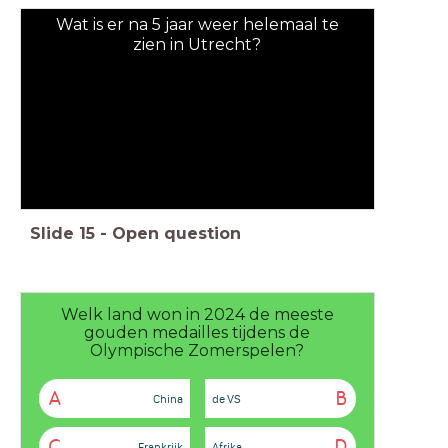
Wat is er na 5 jaar weer helemaal te
zien in Utrecht?
Slide
15
-
Open question
Welk land won in 2024 de meeste
gouden medailles tijdens de
Olympische Zomerspelen?
A
B
China
de VS
C
D
Frankrijk
Afrika