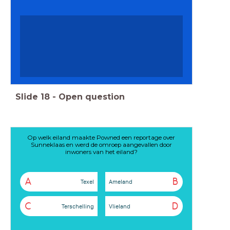
Slide
18
-
Open question
Op welk eiland maakte Powned een reportage over
Sunneklaas en werd de omroep aangevallen door
inwoners van het eiland?
A
B
Texel
Ameland
C
D
Terschelling
Vlieland