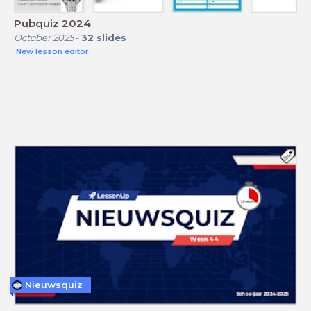
Pubquiz 2024
October 2025
-
32
slides
New lesson editor
Nieuwsquiz