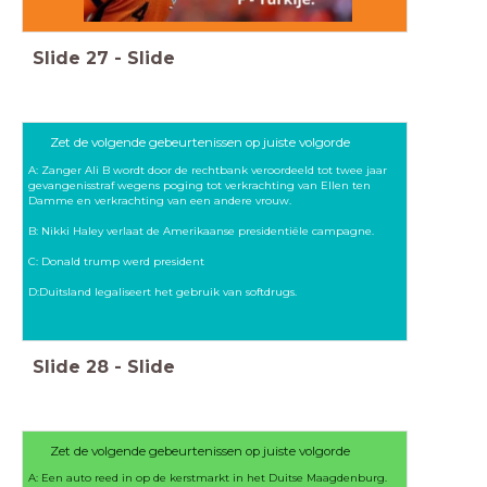
Slide
27
-
Slide
Zet de volgende gebeurtenissen op juiste volgorde
A: Zanger Ali B wordt door de rechtbank veroordeeld tot twee jaar
gevangenisstraf wegens poging tot verkrachting van Ellen ten
Damme en verkrachting van een andere vrouw.
B: Nikki Haley verlaat de Amerikaanse presidentiële campagne.
C: Donald trump werd president
D:Duitsland legaliseert het gebruik van softdrugs.
Slide
28
-
Slide
Zet de volgende gebeurtenissen op juiste volgorde
A: Een auto reed in op de kerstmarkt in het Duitse Maagdenburg.