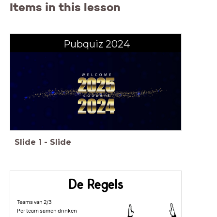
Items in this lesson
Pubquiz 2024
Slide
1
-
Slide
De Regels
Teams van 2/3
Per team samen drinken