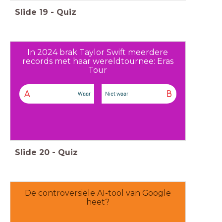
Slide
19
-
Quiz
In 2024 brak Taylor Swift meerdere
records met haar wereldtournee: Eras
Tour
A
B
Waar
Niet waar
Slide
20
-
Quiz
De controversiële AI-tool van Google
heet?