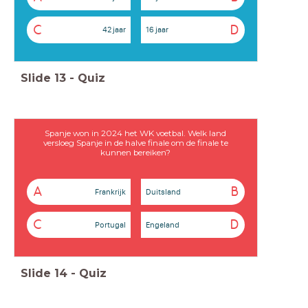
C
D
42 jaar
16 jaar
Slide
13
-
Quiz
Spanje won in 2024 het WK voetbal. Welk land
versloeg Spanje in de halve finale om de finale te
kunnen bereiken?
A
B
Frankrijk
Duitsland
C
D
Portugal
Engeland
Slide
14
-
Quiz