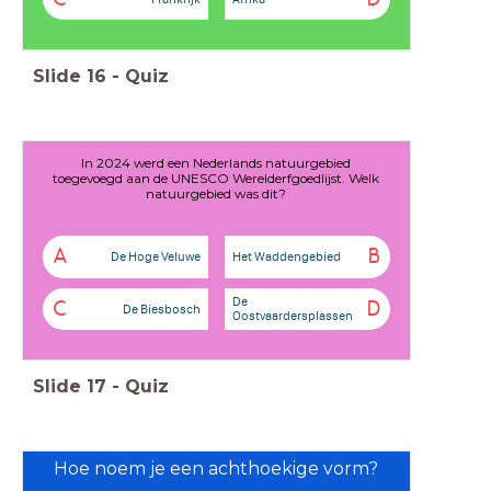
Slide
16
-
Quiz
In 2024 werd een Nederlands natuurgebied
toegevoegd aan de UNESCO Werelderfgoedlijst. Welk
natuurgebied was dit?
A
B
De Hoge Veluwe
Het Waddengebied
De
C
D
De Biesbosch
Oostvaardersplassen
Slide
17
-
Quiz
Hoe noem je een achthoekige vorm?