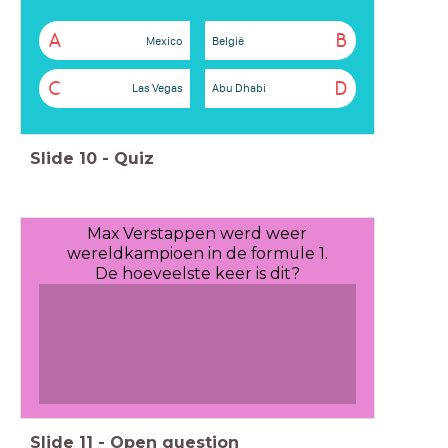
A
B
Mexico
België
C
D
Las Vegas
Abu Dhabi
Slide
10
-
Quiz
Max Verstappen werd weer
wereldkampioen in de formule 1.
De hoeveelste keer is dit?
Slide
11
-
Open question