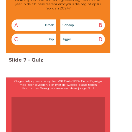
Welk mythisch wezen vertegenwoordigt het nieuwe
jaar in de Chinese dierenriemcyclus die begint op 10
februari 2024?
A
B
Draak
Schaap
C
D
Kip
Tijger
Slide
7
-
Quiz
Ongelofelijk prestatie op het WK Darts 2024. Deze 16-jarige
mag zeer tevreden zijn met de tweede plaats tegen
Humphries. Graag de naam van deze jonge Brit?