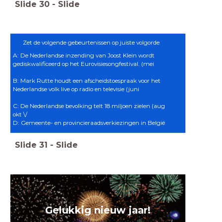
Slide
30
-
Slide
Zet de volgende gebeurtenissen op juiste volgorde
A: De Nederlandse inzending van Joost Klein wordt
gediskwalificeerd op het Eurovisiesongfestival. (mei
B: Mark Rutte houdt een afscheidstoespraak voor het
Nederlandse volk live op radio en televisie (juni
C: De Nederlandse bevolking telt 18 miljoen zielen (aug
okt \/
D: Gemeente- en provincieraadsverkiezingen in België
Slide
31
-
Slide
Gelukkig nieuw jaar!