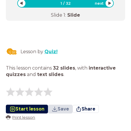
1
/
32
next
Slide
1
:
Slide
Lesson by
Quiz!
This lesson contains
32 slides
,
with
interactive
quizzes
and
text slides
.
Start lesson
Save
Share
Print lesson