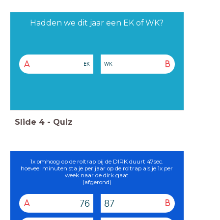
Hadden we dit jaar een EK of WK?
A
B
EK
WK
Slide
4
-
Quiz
1x omhoog op de roltrap bij de DIRK duurt 47sec.
hoeveel minuten sta je per jaar op de roltrap als je 1x per
week naar de dirk gaat
(afgerond)
76
87
A
B