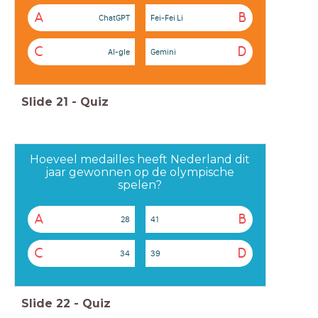
A
B
ChatGPT
Fei-Fei Li
C
D
AI-gle
Gemini
Slide
21
-
Quiz
Hoeveel medailles heeft Nederland dit
jaar gewonnen op de olympische
spelen?
A
B
28
41
C
D
34
39
Slide
22
-
Quiz