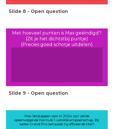
Slide
8
-
Open question
Met hoeveel punten is Max geëindigd?
(Zit je het dichtstbij puntje)
(Precies goed schotje uitdelen)
Slide
9
-
Open question
Max Verstappen won in 2024 zijn vierde
opeenvolgende Formule 1-wereldkampioenschap. Bij
welke Grand Prix behaalde hij officieel de titel?