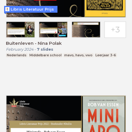
Libris Literatuur Prijs
Buitenleven - Nina Polak
February 2024
-
7
slides
Nederlands
Middelbare school
mavo, havo, vwo
Leerjaar 3-6