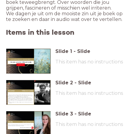
boek teweegbrengt. Over woorden die jou
We dagen je uit om de mooiste zin uit je boek op
te zoeken en daar in audio wat over te vertellen.
Items in this lesson
Slide
1
-
Slide
Libris Literatuur Prijs 2022 - Boektrailer #DeZin
This item has no instructions
Het einde van het lied -
Willem du Gardijn
Longlist 2022
Slide
2
-
Slide
De auteur
Willem du Gardijn
This item has no instructions
• Historicus en schrijver Willem du Gardijn (1964, Barneveld) zag dat hij als
geschiedenisschrijver moest nadenken over de historische kennis en hoe hij zó kon
schrijven dat een fictief geschiedenisverhaal niet verzonnen lijkt!
• Zijn allereerste roman
Monografie
van de mond
werd genomineerd voor de
Academia Literatuurprijs, hij won deze niet, maar critici spraken onder andere
over een ongepolijste diamant. Dat hij veel potentie heeft bewees hij onder meer
met
Het einde van het lied
, dat werd genomineerd voor de Libris Literatuurprijs
2022.
Du Gardijn woonde zelfs in Rome en Napels voor het schrijven van
Het einde van
het lied.
Slide
3
-
Slide
#DeZin
van Laura Paauwe
This item has no instructions
Docent in opleiding Laura Paauwe vertelt over de zin die hem aansprak in de
roman
Het einde van het lied
van Willem du Gardijn
Luister hier naar de audiotrailer #DeZin.