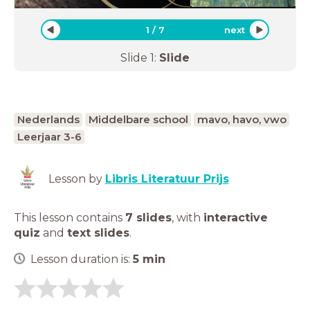
1
/
7
next
Slide
1
:
Slide
Nederlands
Middelbare school
mavo, havo, vwo
Leerjaar 3-6
Lesson by
Libris Literatuur Prijs
This lesson contains
7 slides
,
with
interactive
quiz
and
text slides
.
Lesson duration is:
5
min