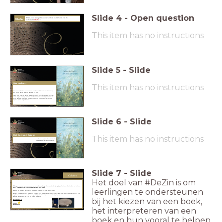
Slide
4
-
Open question
Wat is jouw eerste gedachte over het boek
na het horen van de
#DeZin
audiotrailer
#DeZin
?
This item has no instructions
Slide
5
-
Slide
Het verhaal
This item has no instructions
Het einde van het lied
is een triptiek (een kunstwerk bestaande uit drie delen)
met Aimée, Adriaan en Keizer Hadrianus als delen.
Aimée is de vrouw van Adriaan en nadat zij sterft, reist Adriaan naar Italië om
verder te gaan met zijn onderzoek over het sterven en de overlijdenslocatie van
keizer Hadrianus. Want waar deze precies overleed is een raadsel dat verloren
lijkt te gaan in de geschiedenis.
Slide
6
-
Slide
Het doel van deze les
This item has no instructions
Vertel wat jij denkt van dit boek.
Gebruik daarbij het geluidsfragment..
Slide
7
-
Slide
Colofon
Het doel van #DeZin is om
#DeZin gaat over taal en verhalen, over wat een boek teweegbrengt. Over woorden die jou grijpen, fascineren of misschien wel irriteren.
Laat je uitdagen om jouw mooiste zin uit het boek op te zoeken.
leerlingen te ondersteunen
Beluister ook de andere audiotrailers #DeZin over de boeken die op de longlist staan.
De Libris Literatuur Prijs is de grootste literaire prijs in Nederland en België. De prijs wordt ieder jaar tijdens een feestelijk diner
toegekend aan de auteur van de beste oorspronkelijk Nederlandstalige roman van het afgelopen jaar.
De auteur ontvangt € 50.000,-- en een bronzen legpenning.
bij het kiezen van een boek,
www.librisprijs.nl
het interpreteren van een
boek en hun vooral te helpen