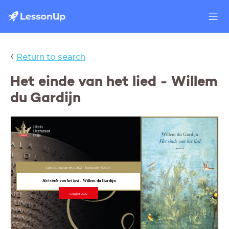
‹
Return to search
Het einde van het lied - Willem
du Gardijn
Libris Literatuur Prijs 2022 - Boektrailer #DeZin
Het einde van het lied -
Willem du Gardijn
Longlist 2022