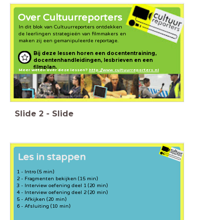
Over Cultuurreporters
In dit blok van Cultuurreporters ontdekken
de leerlingen strategieën van filmmakers en
maken zij een gemanipuleerde reportage.
Bij deze lessen horen een docententraining,
docentenhandleidingen, lesbrieven en een
filmplan.
Meer weten over deze lessen?
http://www.cultuurreporters.nl
Slide
2
-
Slide
Les in stappen
1 - Intro (5 min)
2 - Fragmenten bekijken (15 min)
3 - Interview oefening deel 1 (20 min)
4 - Interview oefening deel 2 (20 min)
5 - Afkijken (20 min)
6 - Afsluiting (10 min)