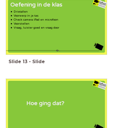
Oefening in de klas
Drietallen
Voorwerp in je tas
Check camera iPad en microfoon
Voorstellen
Vraag, l
uister goed en vraag door
Slide
13
-
Slide
Hoe ging dat?