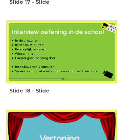
Slide
17
-
Slide
Interview oefening in de school
In de drietallen
In school of buiten
Persoonlijk voorwerp
Wissel in rol
Luister goed en vraag door
Interviews van 2 minuten
Spreek een tijd af waarop jullie weer in het lokaal zijn
Slide
18
-
Slide
Vertoning