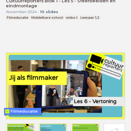
Cultuurreporters Blok 1 - Les 5 - Sfeerbeelden en
eindmontage
November 2024
-
10
slides
Filmeducatie
Middelbare school
vmbo t
Leerjaar 1,2
Filmeducatie