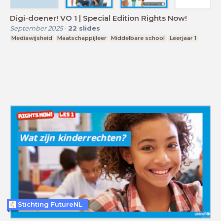
Digi-doener! VO 1 | Special Edition Rights Now!
September 2025
-
22
slides
Mediawijsheid
Maatschappijleer
Middelbare school
Leerjaar 1
Stichting FutureNL