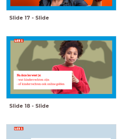
Slide
17
-
Slide
Na deze les weet je:
- wat kinderrechten zijn
- of kinderrechten ook online gelden
Slide
18
-
Slide