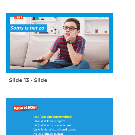
Soms is het zo
Slide
13
-
Slide
Les 1 Wat zijn kinderrechten?
Les 2
Wat kom je tegen?
Les 3
Wat wil jij veranderen?
Les 4
Script of storyboard maken
Na les 4 Filmpje maken