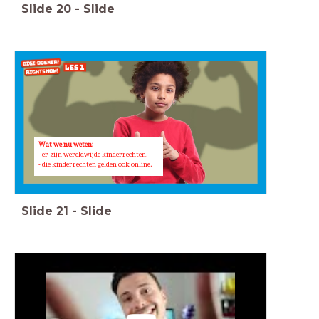
Slide
20
-
Slide
Wat we nu weten:
- er zijn wereldwijde kinderrechten.
- die kinderrechten gelden ook online.
Slide
21
-
Slide