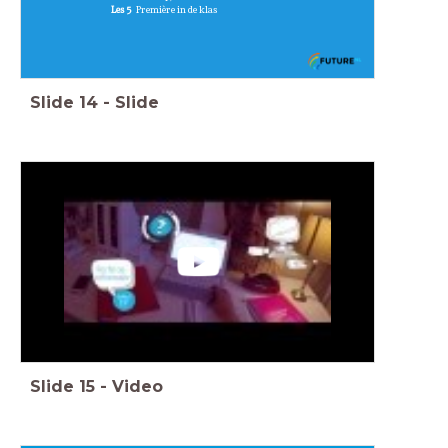
Les 5
Première in de klas
Slide
14
-
Slide
Slide
15
-
Video