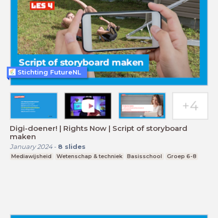
Stichting FutureNL
Digi-doener! | Rights Now | Script of storyboard
maken
January 2024
-
8
slides
Mediawijsheid
Wetenschap & techniek
Basisschool
Groep 6-8