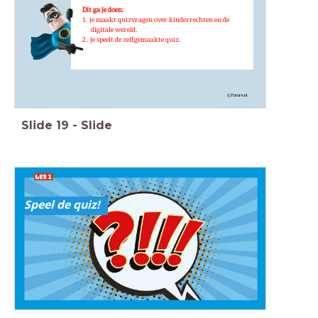
Dit ga je doen:
1. je maakt quizvragen over kinderrechten en de
digitale wereld.
2. je speelt de zelfgemaakte quiz.
© Future.nl
Slide
19
-
Slide
Speel de quiz!