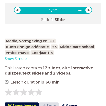
1
/
17
next
Slide
1
:
Slide
Media, Vormgeving en ICT
Kunstzinnige oriëntatie
+3
Middelbare school
vmbo, mavo
Leerjaar 1-4
Show 3 more
This lesson contains
17 slides
,
with
interactive
quizzes
,
text slides
and
2 videos
.
Lesson duration is:
60
min
Start lesson
Save
Share