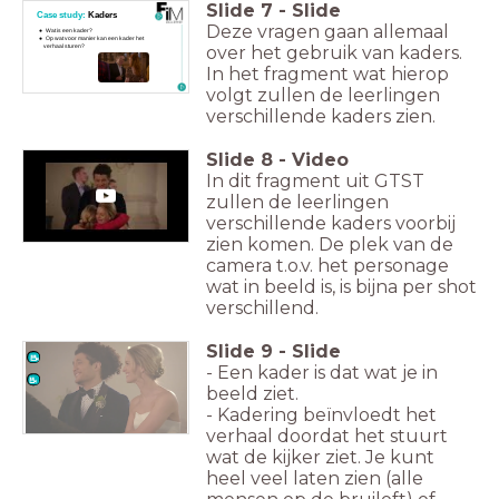
Slide
7
-
Slide
Case study:
Kaders
Deze vragen gaan allemaal
Wat is een kader?
Op wat voor manier kan een kader het
over het gebruik van kaders.
verhaal sturen?
In het fragment wat hierop
volgt zullen de leerlingen
verschillende kaders zien.
Slide
8
-
Video
In dit fragment uit GTST
zullen de leerlingen
verschillende kaders voorbij
zien komen. De plek van de
camera t.o.v. het personage
wat in beeld is, is bijna per shot
verschillend.
Slide
9
-
Slide
- Een kader is dat wat je in
beeld ziet.
- Kadering beïnvloedt het
verhaal doordat het stuurt
wat de kijker ziet. Je kunt
heel veel laten zien (alle