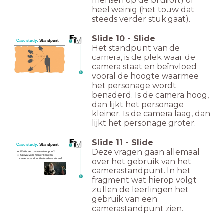
mensen op de bruiloft) of
heel weinig (het touw dat
steeds verder stuk gaat).
Slide
10
-
Slide
Case study:
Standpunt
Het standpunt van de
camera, is de plek waar de
camera staat en beïnvloed
vooral de hoogte waarmee
het personage wordt
benaderd. Is de camera hoog,
dan lijkt het personage
kleiner. Is de camera laag, dan
lijkt het personage groter.
Slide
11
-
Slide
Case study:
Standpunt
Deze vragen gaan allemaal
Wat is een camerastandpunt?
Op wat voor manier kan een
over het gebruik van het
camerastandpunt het verhaal sturen?
camerastandpunt. In het
fragment wat hierop volgt
zullen de leerlingen het
gebruik van een
camerastandpunt zien.