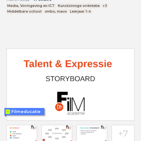
Media, Vormgeving en ICT
Kunstzinnige oriëntatie
+3
Middelbare school
vmbo, mavo
Leerjaar 1-4
Filmeducatie