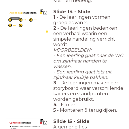
klein en nederig.
Slide
14
-
Slide
Aan de slag:
stappenplan
1
- De leerlingen vormen
Tweetallen
1
2
3
groepjes van 2.
4
5
2
- De leerlingen bedenken
een verhaal waarin een
simpele handeling verricht
wordt.
VOORBEELDEN:
- Een leerling gaat naar de WC
om zijn/haar handen te
wassen.
- Een leerling gaat iets uit
zijn/haar kluisje pakken.
3
- De leerlingen maken een
storyboard waar verschillende
kaders en standpunten
worden gebruikt.
4
- Filmen!
5
- Monteren & terugkijken.
Slide
15
-
Slide
Opnemen:
denk aan
Algemene tips:
Het standpunt van de camera: ben je hoog
of laag?