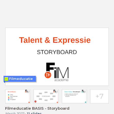
Filmeducatie
Filmeducatie BASIS - Storyboard
March 2022
-
11
slides