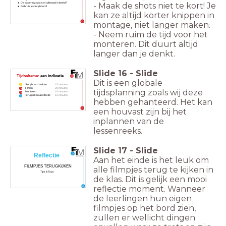
- Maak de shots niet te kort! Je
De kadering: wat is er allemaal in beeld?
Gebruik je storyboard!
kan ze altijd korter knippen in
montage, niet langer maken.
- Neem ruim de tijd voor het
monteren. Dit duurt altijd
langer dan je denkt.
Slide
16
-
Slide
Tijdschema:
een indicatie
Dit is een globale
Storyboard maken
10 minuten
Filmen
20 minuten
tijdsplanning zoals wij deze
Monteren
10 minuten
Terugkijken & reflectie
15 minuten
hebben gehanteerd. Het kan
een houvast zijn bij het
inplannen van de
lessenreeks.
Slide
17
-
Slide
Reflectie
Aan het einde is het leuk om
FILMPJES TERUGKIJKEN
alle filmpjes terug te kijken in
Tips & Tops
de klas. Dit is gelijk een mooi
reflectie moment. Wanneer
de leerlingen hun eigen
filmpjes op het bord zien,
zullen er wellicht dingen