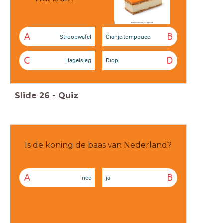
A
B
Stroopwafel
Oranje tompouce
C
D
Hagelslag
Drop
Slide
26
-
Quiz
Is de koning de baas van Nederland?
A
B
nee
ja