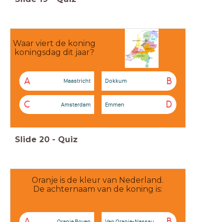
Waar viert de koning
koningsdag dit jaar?
A
B
Maastricht
Dokkum
C
D
Amsterdam
Emmen
Slide
20
-
Quiz
Oranje is de kleur van Nederland.
De achternaam van de koning is:
A
B
Oranje Boven
Van Oranje-Nassau