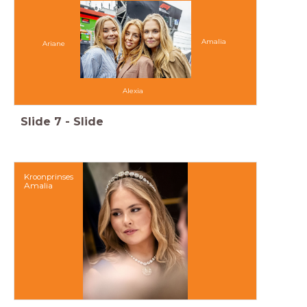
Amalia
Ariane
Alexia
Slide
7
-
Slide
Kroonprinses
Amalia