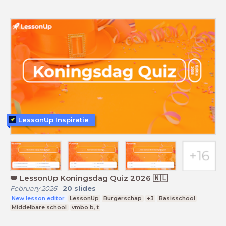
LessonUp Inspiratie
👑 LessonUp Koningsdag Quiz 2026 🇳🇱
February 2026
-
20
slides
New lesson editor
LessonUp
Burgerschap
+3
Basisschool
Middelbare school
vmbo b, t