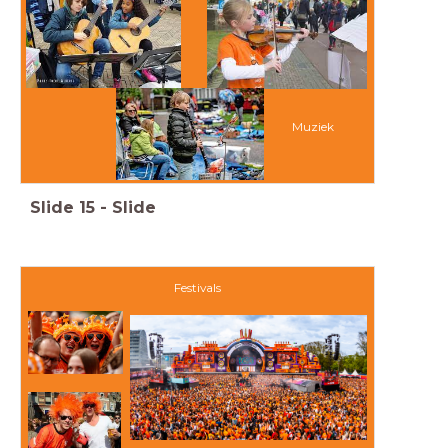
Muziek
Slide
15
-
Slide
Festivals