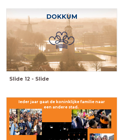
DOKKUM
Slide
12
-
Slide
Ieder jaar gaat de koninklijke familie naar
een
andere stad.