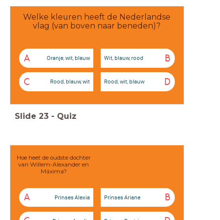
Welke kleuren heeft de Nederlandse
vlag (van boven naar beneden)?
A
B
Oranje, wit, blauw
Wit, blauw, rood
C
D
Rood, blauw, wit
Rood, wit, blauw
Slide
23
-
Quiz
Hoe heet de oudste dochter
van Willem-Alexander en
Máxima?
A
B
Prinses Alexia
Prinses Ariane