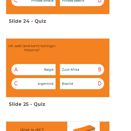
C
D
Prinses Amalia
Prinses Beatrix
Slide
24
-
Quiz
Uit welk land komt koningin
Máxima?
A
B
België
Zuid-Afrika
C
D
Argentinië
Brazilië
Slide
25
-
Quiz
Wat is dit?