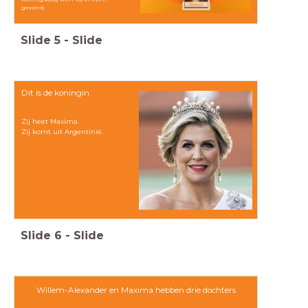
gevierd.
Slide
5
-
Slide
Dit is de koningin.
Zij heet Maxima.
Zij komt uit Argentinië.
Slide
6
-
Slide
Willem-Alexander en Maxima hebben drie dochters