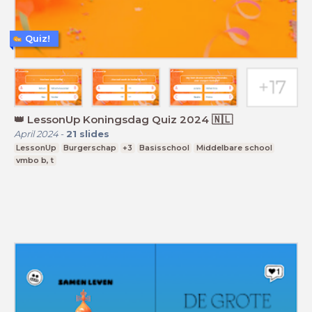
Quiz!
👑 LessonUp Koningsdag Quiz 2024 🇳🇱
April 2024
-
21
slides
LessonUp
Burgerschap
+3
Basisschool
Middelbare school
vmbo b, t