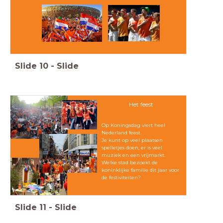
Slide
10
-
Slide
Het feest
Op Koningsdag viert heel
Nederland feest.
Je kunt op veel plaatsen
spelletjes doen, er is veel
muziek en een vrijmarkt.
Welke stad bezoekt de
koninklijke familie dit jaar voor
de festiviteiten?
Slide
11
-
Slide