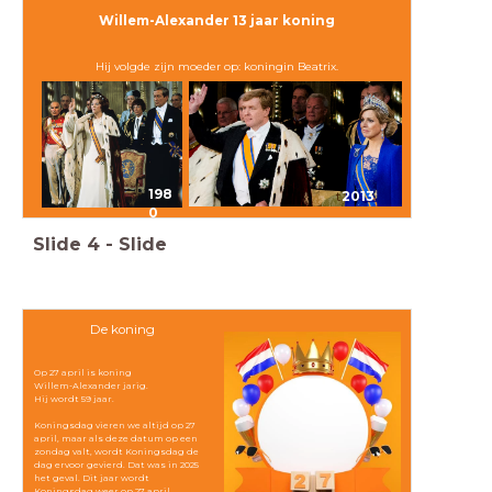
Willem-Alexander 13 jaar koning
Hij volgde zijn moeder op: koningin Beatrix.
198
t
2013
0
Slide
4
-
Slide
De koning
Op 27 april is koning
Willem-Alexander jarig.
Hij wordt 59 jaar.
Koningsdag vieren we altijd op 27
april, maar als deze datum op een
zondag valt, wordt Koningsdag de
dag ervoor gevierd. Dat was in 2025
het geval. Dit jaar wordt
Koningsdag weer op 27 april