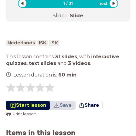
1
/
31
next
Slide
1
:
Slide
Nederlands
ISK
ISK
This lesson contains
31 slides
,
with
interactive
quizzes
,
text slides
and
3 videos
.
Lesson duration is:
60
min
Start lesson
Save
Share
Print lesson
Items in this lesson