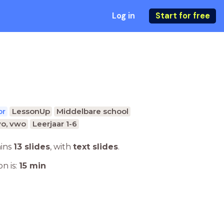
Log in
Start for free
or
LessonUp
Middelbare school
o, vwo
Leerjaar 1-6
ains
13 slides
,
with
text slides
.
n is:
15
min