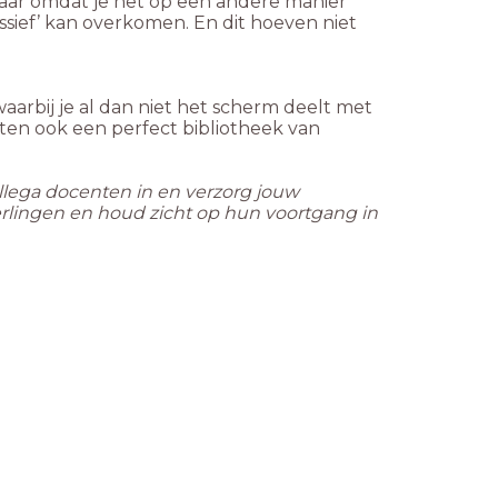
 Maar omdat je het op een andere manier
assief’ kan overkomen. En dit hoeven niet
 waarbij je al dan niet het scherm deelt met
aten ook een perfect bibliotheek van
ollega docenten in en verzorg jouw
leerlingen en houd zicht op hun voortgang in