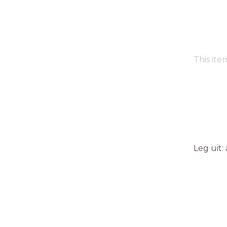
This ite
Leg uit: