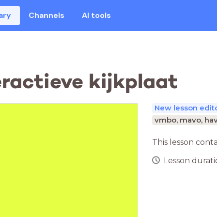
ary
Channels
AI tools
ractieve kijkplaat
New lesson edit
vmbo, mavo, hav
This lesson cont
Lesson duratio