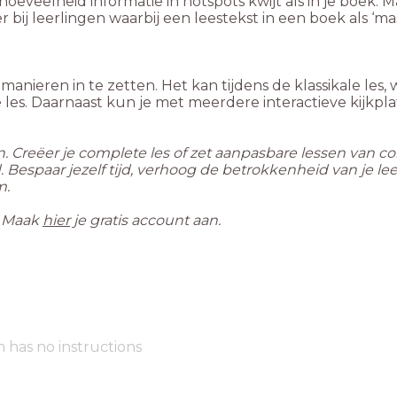
oeveelheid informatie in hotspots kwijt als in je boek.
r bij leerlingen waarbij een leestekst in een boek als ‘m
 manieren in te zetten. Het kan tijdens de klassikale les,
e les. Daarnaast kun je met meerdere interactieve kijkpl
en. Creëer je complete les of zet aanpasbare lessen van c
and. Bespaar jezelf tijd, verhoog de betrokkenheid van je 
m.
. Maak
hier
je gratis account aan.
m has no instructions