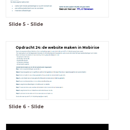
Gebruik hiervoor
HTL A1 Schetsen
Slide
5
-
Slide
Opdracht 24: de website maken in Mobirise
Slide
6
-
Slide