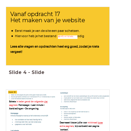
Vanaf opdracht 17
Het maken van je website
Eerst maak je van de site een paar schetsen.
Hiervoor heb je het bestand nodig
Lees alle vragen en opdrachten heel erg goed, zodat je niets
vergeet!
Slide
4
-
Slide
Opdr. 18
Schets
in ieder geval de volgende
vier
pagina’s
:
Homepage - Last minute -
Aanbiedingen - De omgeving
Daarnaast kiezen jullie voor
minimaal
twee
extra pagina’s
, bijvoorbeeld een pagina
‘contact’.