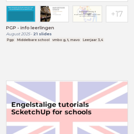
PGP - info leerlingen
August 2025
-
21
slides
Pgp
Middelbare school
vmbo g, t, mavo
Leerjaar 3,4