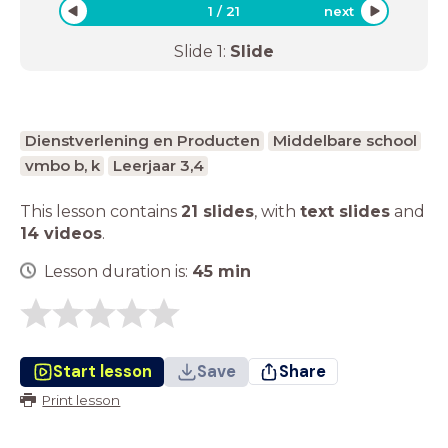
1
/
21
next
Slide
1
:
Slide
Dienstverlening en Producten
Middelbare school
vmbo b, k
Leerjaar 3,4
This lesson contains
21 slides
,
with
text slides
and
14 videos
.
Lesson duration is:
45
min
Start lesson
Save
Share
Print lesson