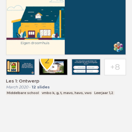
Les 1: Ontwerp
March 2020
-
12
slides
Middelbare school
vmbo k, g, t, mavo, havo, vwo
Leerjaar 1,2