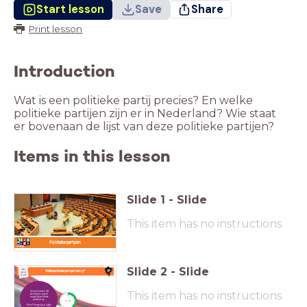
Start lesson
Save
Share
Print lesson
Introduction
Wat is een politieke partij precies? En welke
politieke partijen zijn er in Nederland? Wie staat
er bovenaan de lijst van deze politieke partijen?
Items in this lesson
Slide
1
-
Slide
This item has no instructions
.
Politieke partijen
Slide
2
-
Slide
Dit
Welke politieke partijen ken jij?
weet
ik al!
This item has no instructions
Schrijf binnen 30
seconden zoveel
mogelijk politieke
timer
partijen op.
0:30
Klaar? Vergelijk je lijstje