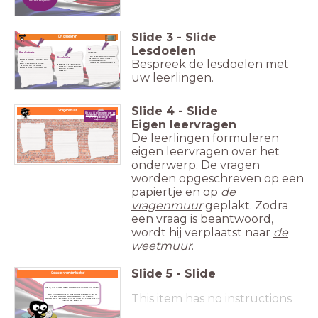
met een klasgenoot.
Slide
3
-
Slide
Dit ga je leren
Lesdoelen
Taal
Na de les:
Wereldoriëntatie
Na deze les:
kan ik de gewenste informatie
Woordenschat
opzoeken in verschillende
Bespreek de lesdoelen met
weet ik wat een politieke partij
Na deze les:
informatiebronnen.
is.
maak ik een memory waarbij ik
ken ik de grootste politieke
begrijp ik de belangrijke
aandacht besteed aan de
partijen van Nederland.
woorden die met politieke
vormgeving en de lay-out.
weet ik wie de lijsttrekkers van
partijen te maken
deze politieke partijen zijn.
hebben.
uw leerlingen.
Slide
4
-
Slide
Vragenmuur
Wat zou jij willen weten over
de
verkiezingen
? Schrijf jouw vragen
op en plak ze op de
vragenmuur!
Eigen leervragen
De leerlingen formuleren
eigen leervragen over het
onderwerp. De vragen
worden opgeschreven op een
papiertje en op
de
vragenmuur
geplakt. Zodra
een vraag is beantwoord,
wordt hij verplaatst naar
de
weetmuur
.
Slide
5
-
Slide
Scoops vriendenboekje!
Op 15, 16 of 17 maart mogen volwassenen hun stem uitbrengen
op de politieke partijen waarvan zij hopen dat-ie de komende
jaren gaat regeren. Maar op wie kunnen ze eigenlijk stemmen?
Zeven lijsttrekkers vulden Scoops vriendenboekje in. En ze
This item has no instructions
hebben soms meer met elkaar gemeen dan je denkt.
Lees maar mee op de volgende slides! Arceer je de woorden die je
nog niet goed begrijpt?