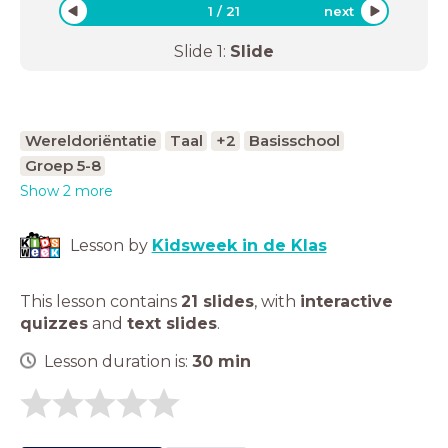
1
/
21
next
Slide
1
:
Slide
Wereldoriëntatie
Taal
+2
Basisschool
Groep 5-8
Show 2 more
Lesson by
Kidsweek in de Klas
This lesson contains
21 slides
,
with
interactive
quizzes
and
text slides
.
Lesson duration is:
30
min