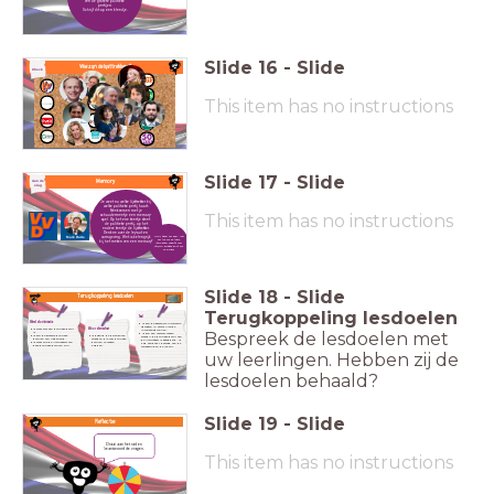
van de grotere politieke
partijen.
Schrijf dit op een blaadje.
Slide
16
-
Slide
Wie zijn de lijsttrekkers?
Check
This item has no instructions
Slide
17
-
Slide
Memory
Aan de
slag
Je weet nu welke lijsttrekker bij
welke politieke partij hoort.
Maak samen met je
This item has no instructions
schoudermaatje een memory-
spel. Op het ene kaartje staat
de politieke partij, op het
andere kaartje de lijsttrekker.
Denk na over de lay-out en
Mark Rutte
vormgeving. Wat is belangrijk
Klaar? Speel het spel, lukt
het jou om de juiste
bij het maken van een memory?
lijsttrekker tegelijk met
zijn/haar politieke partij om
te draaien?
Slide
18
-
Slide
Terugkoppeling lesdoelen
Terugkoppeling lesdoelen
Taal
Wereldoriëntatie
Ik kan de gewenste informatie
opzoeken in verschillende
Ik weet wat een politieke partij
Woordenschat
informatiebronnen.
Bespreek de lesdoelen met
is.
Ik kan een memory maken
Ik ken de grootste politieke
Ik begrijp de belangrijke
waarbij de politieke partij aan
partijen van Nederland.
woorden die met politieke
de lijsttrekker is gekoppeld. Ik
Ik weet wie de lijsttrekkers van
partijen te maken
heb aandacht besteed aan de
deze politieke partijen zijn.
hebben.
vormgeving en de lay-out.
uw leerlingen. Hebben zij de
lesdoelen behaald?
Slide
19
-
Slide
Reflectie
Draai aan het rad en
beantwoord de vragen.
This item has no instructions