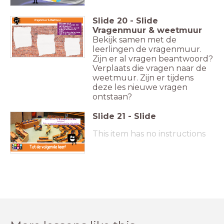
Slide
20
-
Slide
Vragenmuur & Weetmuur
Welke vragen zijn al
beantwoord? Verplaats deze
Vragenmuur & weetmuur
naar de weetmuur.
Op welke vragen hoop je de
volgende les antwoord te
krijgen?
Zijn er tijdens deze les nieuwe
vragen in je opgekomen?
Bekijk samen met de
leerlingen de vragenmuur.
Zijn er al vragen beantwoord?
Verplaats die vragen naar de
weetmuur. Zijn er tijdens
deze les nieuwe vragen
ontstaan?
Slide
21
-
Slide
Meer lessen van
Kidsweek in de Klas
bekijken?
Kijk op
www.kidsweekindeklas.nl/proefles
This item has no instructions
Tot de volgende keer!