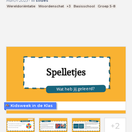
March 2023
-
11
slides
Wereldoriëntatie
Woordenschat
+3
Basisschool
Groep 5-8
Kidsweek in de Klas