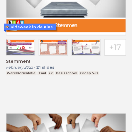
Kidsweek in de Klas
Stemmen!
February 2023
-
21
slides
Wereldoriëntatie
Taal
+2
Basisschool
Groep 5-8