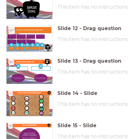
This item has no instructions
Bekijk het
filmpje
Slide
12
-
Drag question
Heb jij het goed
Wie hoort bij welke politieke partij?
Slepen maar!
begrepen? Test je
kennis!
Jesse Klaver
Lilianne Ploumen
Wopke Hoekstra
Lilian Marijnissen
This item has no instructions
Sigrid Kaag
Mark Rutte
Esther Ouwehand
Partij van
Partij voor
SP
VVD
D66
GroenLinks
CDA
de
de Dieren
Arbeid
Slide
13
-
Drag question
Links of rechts?
Slepen maar!
Slepen
maar!
links
rechts
This item has no instructions
Meer regels, overheid regelt de bouw van
Minder regels, mensen regelen zelf de
bijvoorbeeld ziekenhuizen.
bouw van bijvoorbeeld ziekenhuizen.
Slide
14
-
Slide
Wat zijn de grotere politieke partijen?
Info
This item has no instructions
Slide
15
-
Slide
Wie zijn de lijsttrekkers?
Onder-
zoek
Iedere partij heeft een
This item has no instructions
lijsstrekker, dit is de persoon
die bovenaan de kieslijst staat.
Zoek uit wie de lijsttrekkers zijn