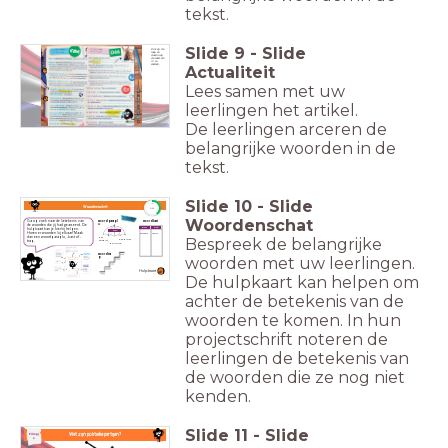
tekst.
Slide
9
-
Slide
Klik op de
loep en
daarna op
de tekst om
in te
zoomen.
Actualiteit
Lees samen met uw
leerlingen het artikel.
De leerlingen arceren de
belangrijke woorden in de
tekst.
Slide
10
-
Slide
timer
Woordenschat
5:00
Woordenschat
Ga op zoek naar de betekenis van
woordparapl
woordkast
de woorden die jij had gearceerd. De
u
hulpkaart kan je hierbij helpen.
klein
groot
eten
Horen er woorden bij elkaar? Maak
olifant
muis
dan een woordparaplu, -kast of -
Bespreek de belangrijke
het
het diner
trap.
ontbijt
de lunch
woordtra
woorden met uw leerlingen.
p
Hulpkaart
De hulpkaart kan helpen om
achter de betekenis van de
woorden te komen. In hun
projectschrift noteren de
leerlingen de betekenis van
de woorden die ze nog niet
kenden.
Slide
11
-
Slide
Wat zijn politieke partijen?
Filmpj
e